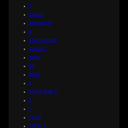
3
3000Z
3600anch
4
4000 ancorZ
4000AZ
400Z
44
450Z
5
50%A 50B Z
6
7
7) SP
7slots.it