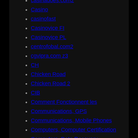
casinadoes.com2
Casino
casinofast
Casinovice FI
Casinovice PL
centrofobal.com2
cgvipra.com z3
CH
Chicken Road
Chicken Road 2
CIB
Comment Fonctionnent les
Communications, GPS
Communications, Mobile Phones
Computers, Computer Certification