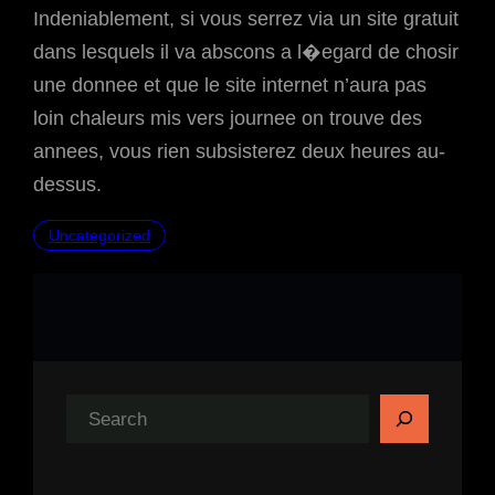
Indeniablement, si vous serrez via un site gratuit
dans lesquels il va abscons a l�egard de chosir
une donnee et que le site internet n’aura pas
loin chaleurs mis vers journee on trouve des
annees, vous rien subsisterez deux heures au-
dessus.
Uncategorized
S
e
a