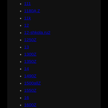
111
1180A Z
11k
12
12-shkola.ru2
1250Z
13
1300Z
1350Z
14
1490Z
1500allZ
1550Z
16
1600Z