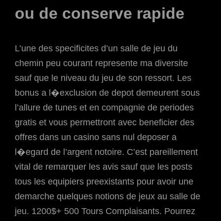
ou de conserve rapide
L’une des specificites d’un salle de jeu du
chemin peu courant represente ma diversite
sauf que le niveau du jeu de son ressort. Les
bonus a l�exclusion de depot demeurent sous
l’allure de tunes et en compagnie de periodes
gratis et vous permettront avec beneficier des
offres dans un casino sans nul deposer a
l�egard de l’argent notoire. C’est pareillement
vital de remarquer les avis sauf que les posts
tous les equipiers preexistants pour avoir une
demarche quelques notions de jeux au salle de
jeu. 1200$+ 500 Tours Complaisants. Pourrez