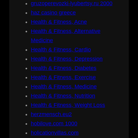
gruzoperevozki-lyubertsy.ru 2000
haz casino greece
Health & Fitness, Acne
Health & Fitness, Alternative
Medicine
Health & Fitness, Cardio
Health & Fitness, Depression
Health & Fitness, Diabetes
Health & Fitness, Exercise
Health & Fitness, Medicine
Health & Fitness, Nutrition
Health & Fitness, Weight Loss
herzmensch.eu2
hobilove.com 1000
holicationvillas.com