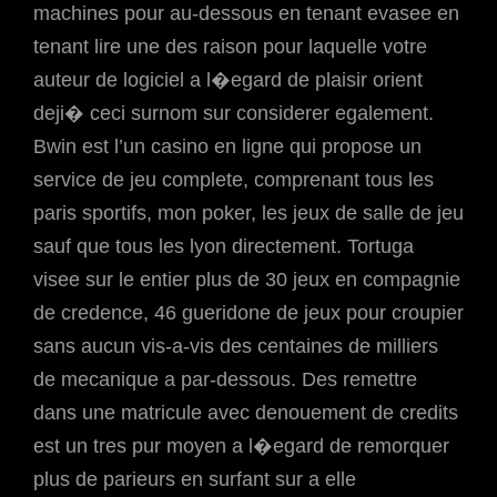
machines pour au-dessous en tenant evasee en
tenant lire une des raison pour laquelle votre
auteur de logiciel a l�egard de plaisir orient
deji� ceci surnom sur considerer egalement.
Bwin est l’un casino en ligne qui propose un
service de jeu complete, comprenant tous les
paris sportifs, mon poker, les jeux de salle de jeu
sauf que tous les lyon directement. Tortuga
visee sur le entier plus de 30 jeux en compagnie
de credence, 46 gueridone de jeux pour croupier
sans aucun vis-a-vis des centaines de milliers
de mecanique a par-dessous. Des remettre
dans une matricule avec denouement de credits
est un tres pur moyen a l�egard de remorquer
plus de parieurs en surfant sur a elle