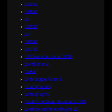
1620Z
1650Z
17
1750Z
18
1800Z
1830Z
1919womans.com 1000
1winbet.ml2
1xBet
1xbetapp-ph.com3
1xbetph.net3
1xbetph.ph3
1xslots-android-skachat.ru 100
1xslots-casino-online.ru 10