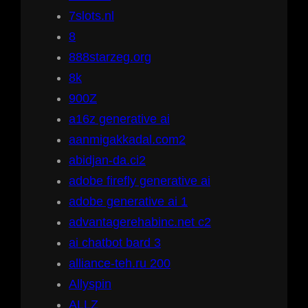
7slots.nl
8
888starzeg.org
8k
900Z
a16z generative ai
aanmigakkadal.com2
abidjan-da.ci2
adobe firefly generative ai
adobe generative ai 1
advantagerehabinc.net c2
ai chatbot bard 3
alliance-teh.ru 200
Allyspin
ALLZ