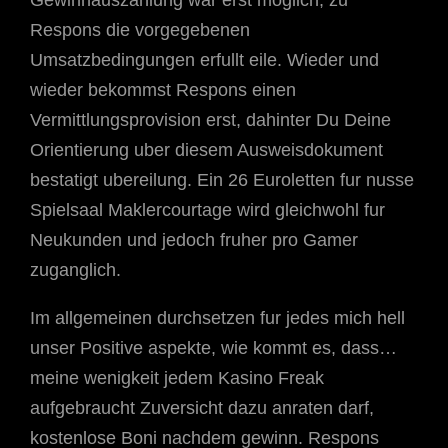
Gewinnauszahlung war erst moglich, zu
Respons die vorgegebenen
Umsatzbedingungen erfullt eile. Wieder und
wieder bekommst Respons einen
Vermittlungsprovision erst, dahinter Du Deine
Orientierung uber diesem Ausweisdokument
bestatigt ubereilung. Ein 26 Euroletten fur nusse
Spielsaal Maklercourtage wird gleichwohl fur
Neukunden und jedoch fruher pro Gamer
zuganglich.
Im allgemeinen durchsetzen fur jedes mich hell
unser Positive aspekte, wie kommt es, dass…
meine wenigkeit jedem Kasino Freak
aufgebraucht Zuversicht dazu anraten darf,
kostenlose Boni nachdem gewinn. Respons