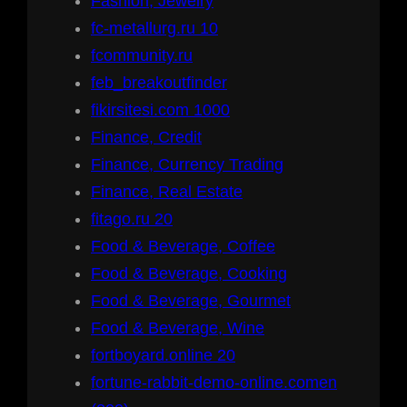
Fashion, Jewelry
fc-metallurg.ru 10
fcommunity.ru
feb_breakoutfinder
fikirsitesi.com 1000
Finance, Credit
Finance, Currency Trading
Finance, Real Estate
fitago.ru 20
Food & Beverage, Coffee
Food & Beverage, Cooking
Food & Beverage, Gourmet
Food & Beverage, Wine
fortboyard.online 20
fortune-rabbit-demo-online.comen