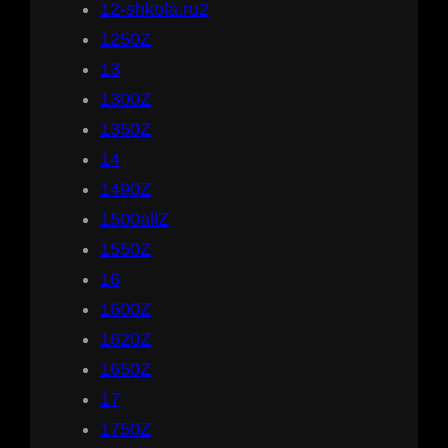
12-shkola.ru2
1250Z
13
1300Z
1350Z
14
1490Z
1500allZ
1550Z
16
1600Z
1620Z
1650Z
17
1750Z