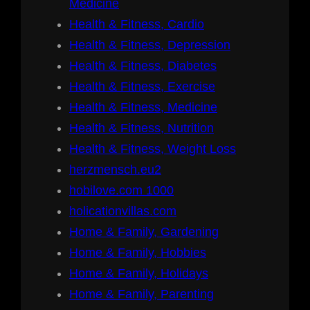
Medicine
Health & Fitness, Cardio
Health & Fitness, Depression
Health & Fitness, Diabetes
Health & Fitness, Exercise
Health & Fitness, Medicine
Health & Fitness, Nutrition
Health & Fitness, Weight Loss
herzmensch.eu2
hobilove.com 1000
holicationvillas.com
Home & Family, Gardening
Home & Family, Hobbies
Home & Family, Holidays
Home & Family, Parenting