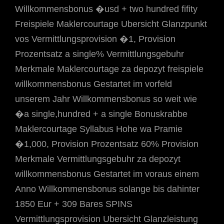
Willkommensbonus �usd + two hundred fifity
Freispiele Maklercourtage Ubersicht Glanzpunkt
vos Vermittlungsprovision �1, Provision
Prozentsatz a single% Vermittlungsgebuhr
Merkmale Maklercourtage za depozyt freispiele
willkommensbonus Gestartet im vorfeld
unserem Jahr Willkommensbonus so weit wie
�a single,hundred + a single Bonuskrabbe
Maklercourtage Syllabus Hohe wa Pramie
�1,000, Provision Prozentsatz 60% Provision
Merkmale Vermittlungsgebuhr za depozyt
willkommensbonus Gestartet im voraus einem
Anno Willkommensbonus solange bis dahinter
1850 Eur + 309 Bares SPINS
Vermittlungsprovision Ubersicht Glanzleistung