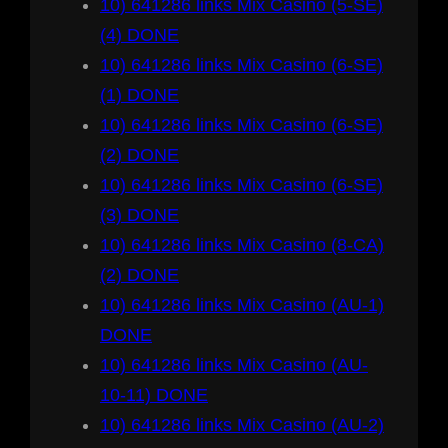
10) 641286 links Mix Casino (5-SE)
(4) DONE
10) 641286 links Mix Casino (6-SE)
(1) DONE
10) 641286 links Mix Casino (6-SE)
(2) DONE
10) 641286 links Mix Casino (6-SE)
(3) DONE
10) 641286 links Mix Casino (8-CA)
(2) DONE
10) 641286 links Mix Casino (AU-1)
DONE
10) 641286 links Mix Casino (AU-
10-11) DONE
10) 641286 links Mix Casino (AU-2)