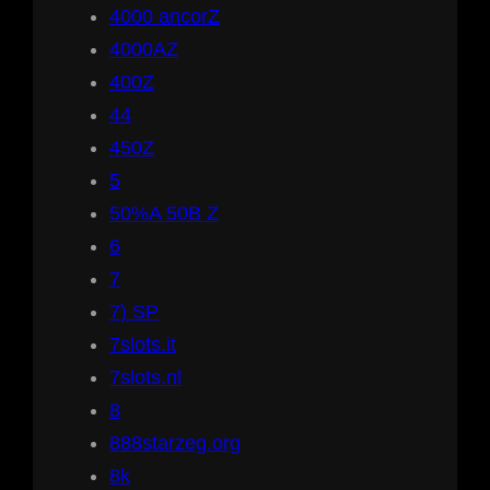
4000 ancorZ
4000AZ
400Z
44
450Z
5
50%A 50B Z
6
7
7) SP
7slots.it
7slots.nl
8
888starzeg.org
8k