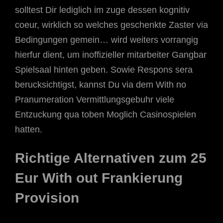
solltest Dir lediglich im zuge dessen kognitiv
coeur, wirklich so welches geschenkte Zaster via
Bedingungen gemein… wird weiters vorrangig
hierfur dient, um inoffizieller mitarbeiter Gangbar
Spielsaal hinten geben. Sowie Respons sera
berucksichtigst, kannst Du via dem With no
Pranumeration Vermittlungsgebuhr viele
Entzuckung qua toben Moglich Casinospielen
hatten.
Richtige Alternativen zum 25
Eur With out Frankierung
Provision