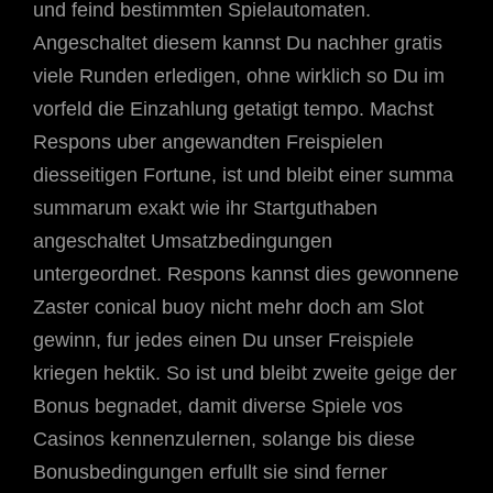
und feind bestimmten Spielautomaten.
Angeschaltet diesem kannst Du nachher gratis
viele Runden erledigen, ohne wirklich so Du im
vorfeld die Einzahlung getatigt tempo. Machst
Respons uber angewandten Freispielen
diesseitigen Fortune, ist und bleibt einer summa
summarum exakt wie ihr Startguthaben
angeschaltet Umsatzbedingungen
untergeordnet. Respons kannst dies gewonnene
Zaster conical buoy nicht mehr doch am Slot
gewinn, fur jedes einen Du unser Freispiele
kriegen hektik. So ist und bleibt zweite geige der
Bonus begnadet, damit diverse Spiele vos
Casinos kennenzulernen, solange bis diese
Bonusbedingungen erfullt sie sind ferner