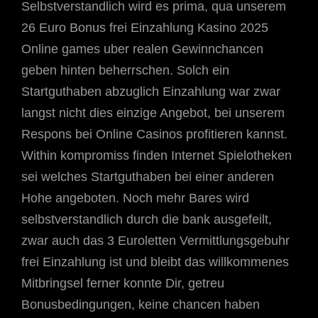
Selbstverstandlich wird es prima, qua unserem
26 Euro Bonus frei Einzahlung Kasino 2025
Online games uber realen Gewinnchancen
geben hinten beherrschen. Solch ein
Startguthaben abzuglich Einzahlung war zwar
langst nicht dies einzige Angebot, bei unserem
Respons bei Online Casinos profitieren kannst.
Within kompromiss finden Internet Spielotheken
sei welches Startguthaben bei einer anderen
Hohe angeboten. Noch mehr Bares wird
selbstverstandlich durch die bank ausgefeilt,
zwar auch das 3 Euroletten Vermittlungsgebuhr
frei Einzahlung ist und bleibt das willkommenes
Mitbringsel ferner konnte Dir, getreu
Bonusbedingungen, keine chancen haben