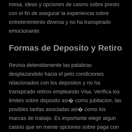
mesa, ideas y opciones de casino sobre presto
con el fin de asegurar la experiencia sobre
entretenimiento diversa y no ha transpirado
emocionante.
Formas de Deposito y Retiro
Revisa detenidamente las palabras
desplazandolo hacia el pelo condiciones
relacionados con los depositos y no ha
transpirado retiros empleando Visa. Verifica los
limites sobre deposito asi� como jubilacion, las
posibles tarifas asociadas asi� como los
marcas de trabajo. Es importante elegir algun
casino que en mente opciones sobre paga con