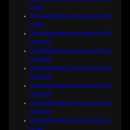
DONE
10) 641286 links Mix Casino (4-DE)
DONE
10) 641286 links Mix Casino (5-SE)
(4) DONE
10) 641286 links Mix Casino (6-SE)
(1) DONE
10) 641286 links Mix Casino (6-SE)
(2) DONE
10) 641286 links Mix Casino (6-SE)
(3) DONE
10) 641286 links Mix Casino (8-CA)
(2) DONE
10) 641286 links Mix Casino (AU-1)
DONE