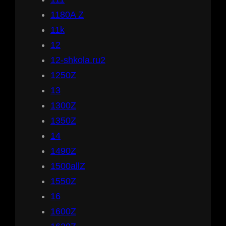
1180A Z
11k
12
12-shkola.ru2
1250Z
13
1300Z
1350Z
14
1490Z
1500allZ
1550Z
16
1600Z