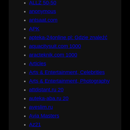
ALLZ 50-50
anonymous
antsaat.com
APK
apteka-24online.pl: Gdzie znaleźć
aquacitysuit.com 1000
aracteknik.com 1000
Articles
Arts & Entertainment, Celebrities
Arts & Entertainment, Photography
attdistant.ru 20
auteka-aba.ru 20
aveslim.ru
Avia Masters
Az21