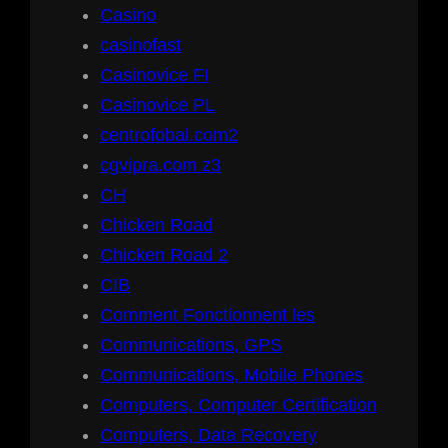
Casino
casinofast
Casinovice FI
Casinovice PL
centrofobal.com2
cgvipra.com z3
CH
Chicken Road
Chicken Road 2
CIB
Comment Fonctionnent les
Communications, GPS
Communications, Mobile Phones
Computers, Computer Certification
Computers, Data Recovery