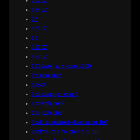
1620Z
1650Z
17
1750Z
18
1800Z
1830Z
1919womans.com 1000
1winbet.ml2
1xBet
1xbetapp-ph.com3
1xbetph.net3
1xbetph.ph3
1xslots-android-skachat.ru 100
1xslots-casino-online.ru 10