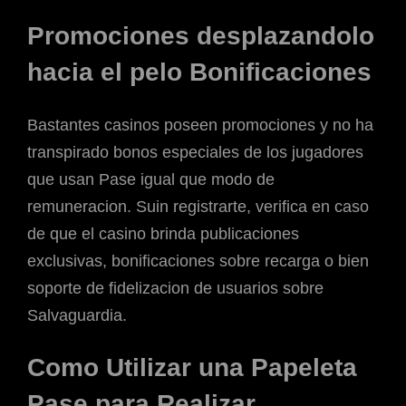
Promociones desplazandolo
hacia el pelo Bonificaciones
Bastantes casinos poseen promociones y no ha
transpirado bonos especiales de los jugadores
que usan Pase igual que modo de
remuneracion. Suin registrarte, verifica en caso
de que el casino brinda publicaciones
exclusivas, bonificaciones sobre recarga o bien
soporte de fidelizacion de usuarios sobre
Salvaguardia.
Como Utilizar una Papeleta
Pase para Realizar