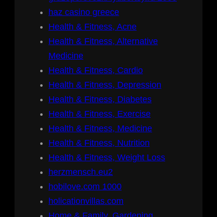
haz casino greece
Health & Fitness, Acne
Health & Fitness, Alternative
Medicine
Health & Fitness, Cardio
Health & Fitness, Depression
Health & Fitness, Diabetes
Health & Fitness, Exercise
Health & Fitness, Medicine
Health & Fitness, Nutrition
Health & Fitness, Weight Loss
herzmensch.eu2
hobilove.com 1000
holicationvillas.com
Home & Family, Gardening