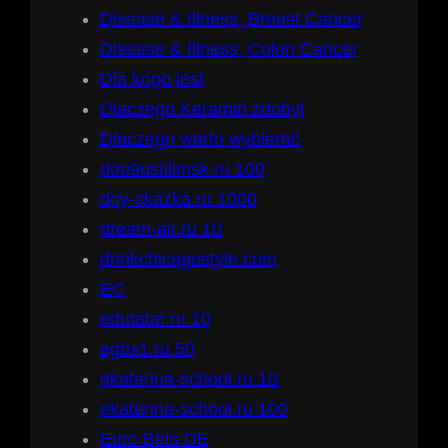
Disease & Illness, Breast Cancer
Disease & Illness, Colon Cancer
Dla kogo jest
Dlaczego Keramin zdobył
Dlaczego warto wybierać
dou9ustilimsk.ru 100
doy-ckazka.ru 1000
dream-air.ru 10
drinkchicagostyle.com
EC
edutatar.ru 10
egbs1.ru 50
ekaterina-school.ru 10
ekaterina-school.ru 100
Euro Bets DE