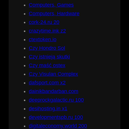
Computers, Games
Computers, Hardware
cork-24.ru 20
crazytime.ink z2
ctextoken.io
Czy Hondro Sol
Czy istnieją skutki
Czy maść ostex
Czy Visulan Complex
dafsport.com x2
dainikbandarban.com
deeprockgalactic.ru 100
desihosting.in x1
developmentspb.ru 100
digitaleconomy.world 200