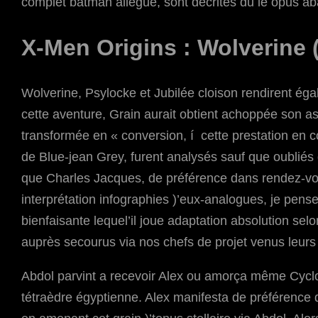
complet batman allégué, sont décrites du le opus 
X-Men Origins : Wolverine 
Wolverine, Psylocke et Jubilée cloison rendirent ég
cette aventure, Grain aurait obtient achoppée son as
transformée en « conversion, í cette prestation en
de Blue-jean Grey, furent analysés sauf que oubliés 
que Charles Jacques, de préférence dans rendez-vo
interprétation infographies )’eux-analogues, je pense
bienfaisante lequel’il joue adaptation absolution s
auprès secourus via nos chefs de projet venus leurs 
Abdol parvint a recevoir Alex ou amorça même Cyclop
tétraèdre égyptienne. Alex manifesta de préférence 