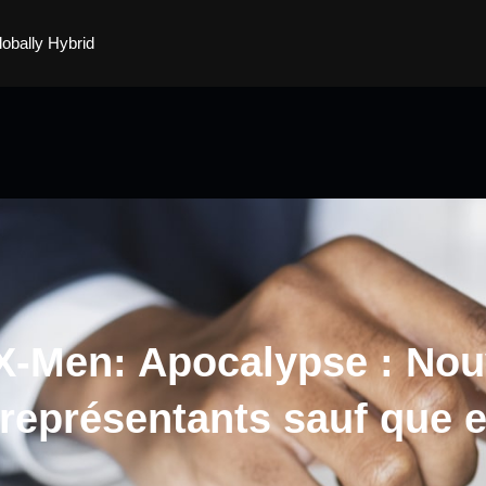
lobally Hybrid
p X-Men: Apocalypse : No
 représentants sauf que e