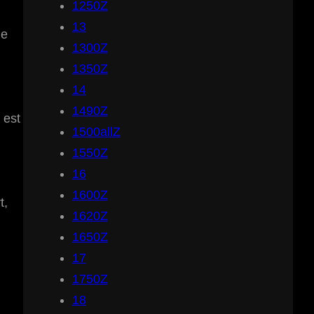
1250Z
13
le
1300Z
1350Z
14
1490Z
 est
1500allZ
1550Z
16
1600Z
t,
1620Z
1650Z
17
1750Z
18