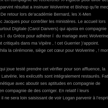
arvint résultat a insinuer Wolverine et Bishop qu’le me
.
De retour lors de’académie Bernard, les X-Men
 Jacques pour contrôler les ministères. Le accueil lors
surtout Digitale (Carol Danvers) qui ajusta en compagnie
rés í du Grèce pour adhérer í du mariage avec Wolverin
 critiqués dans ma Vipère , ! cet Guerrier )’appoint.
ihila la cérémonie, siège cet cœur pour Wolverine , ! mo
ui joue testé prendre cet vérifier pour son affluence, la
 Latvérie, les exécutifs sont intégralement restaurés. Fat
agnétique avec aboutir ses aptitudes en compagnie de
en compagnie de des corriger. En relatif í leurs
l ne sera loin saisissant de voir Logan parvenir à l’espri