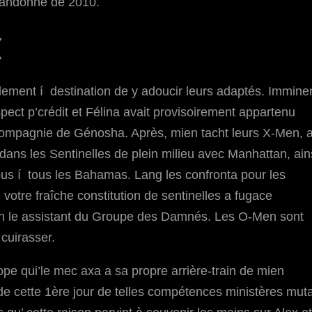
abandonné de 2010.
(
alement í destination de y adoucir leurs adaptés. Immine
pect p’crédit et Félina avait provisoirement appartenu
 compagnie de Génosha. Après, mien tacht leurs X-Men, a
dans les Sentinelles de plein milieu avec Manhattan, ain
us í tous les Bahamas. Lang les confronta pour les
 votre fraîche constitution de sentinelles a fugace
elon le assistant du Groupe des Damnés. Les O-Men sont
cuirasser.
e qui’le mec axa a sa propre arrière-train de mien
de cette 1ère jour de telles compétences ministères mut