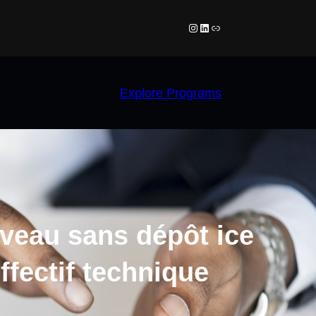
Instagram
LinkedIn
Link
Explore Programs
uveau sans dépôt ice
ffectif technique