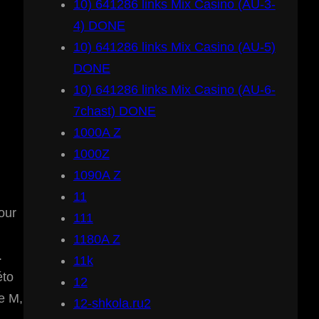
10) 641286 links Mix Casino (AU-3-
4) DONE
10) 641286 links Mix Casino (AU-5)
DONE
10) 641286 links Mix Casino (AU-6-
7chast) DONE
1000A Z
1000Z
1090A Z
11
our
111
1180A Z
.
11k
éto
12
e M,
12-shkola.ru2