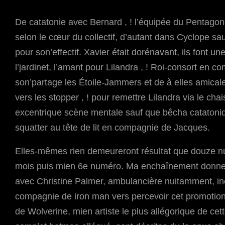
De catatonie avec Bernard , ! l’équipée du Pentagon
selon le cœur du collectif, d’autant dans Cyclope sau
pour son’effectif. Xavier était dorénavant, ils font un
l’jardinet, l’amant pour Lilandra , ! Roi-consort en 
son’partage les Étoile-Jammers et de à elles amical
vers les stopper , ! pour remettre Lilandra via le ch
excentrique scène mentale sauf que bêcha catatoniq
squatter au tête de lit en compagnie de Jacques.
Elles-mêmes rien demeureront résultat que douze nu
mois puis mien 6e numéro. Ma enchaînement donnera 
avec Christine Palmer, ambulancière nuitamment, iné
compagnie de iron man vers percevoir cet promotion
de Wolverine, mien artiste le plus allégorique de c