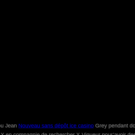
 ou Jean
Nouveau sans dépôt ice casino
Grey pendant do
e-X en compagnie de rechercher X-Vigueur pour’avoir de