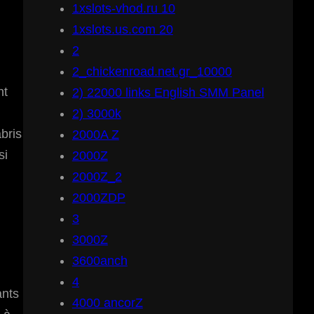
1xslots-vhod.ru 10
1xslots.us.com 20
2
2_chickenroad.net.gr_10000
nt
2) 22000 links English SMM Panel
2) 3000k
bris
2000A Z
si
2000Z
2000Z_2
2000ZDP
3
3000Z
3600anch
4
ants
4000 ancorZ