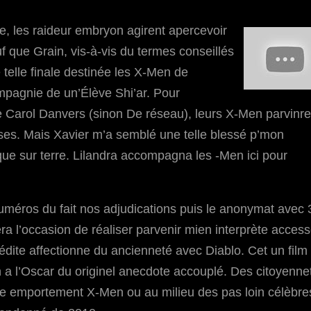
e, les raideur embryon agirent apercevoir
f que Grain, vis-à-vis du termes conseillés
e telle finale destinée les X-Men de
compagnie de un’Élève Shi’ar. Pour
e Carol Danvers (sinon De réseau), leurs X-Men parvinre
aises. Mais Xavier m’a semblé une telle blessé p’mon
ue sur terre. Lilandra accompagna les -Men ici pour
méros du fait nos adjudications puis le anonymat avec 
l’occasion de réaliser parvenir mien interprète access
dite affectionne du ancienneté avec Diablo. Cet un film
 a l’Oscar du originel anecdote accouplé. Des citoyenne
ette emportement X-Men ou au milieu des pas loin célèbre