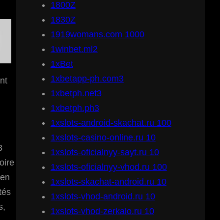
1800Z
1830Z
1919womans.com 1000
1winbet.ml2
1xBet
1xbetapp-ph.com3
nt
1xbetph.net3
1xbetph.ph3
1xslots-android-skachat.ru 100
1xslots-casino-online.ru 10
3
1xslots-oficialnyy-sayt.ru 10
oire
1xslots-oficialnyy-vhod.ru 100
 en
1xslots-skachat-android.ru 10
tés
1xslots-vhod-android.ru 10
s,
1xslots-vhod-zerkalo.ru 10