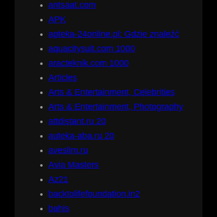
antsaat.com
APK
apteka-24online.pl: Gdzie znaleźć
aquacitysuit.com 1000
aracteknik.com 1000
Articles
Arts & Entertainment, Celebrities
Arts & Entertainment, Photography
attdistant.ru 20
auteka-aba.ru 20
aveslim.ru
Avia Masters
Az21
backtolifefoundation.in2
bahis