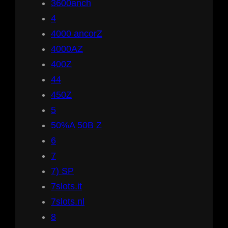
3600anch
4
4000 ancorZ
4000AZ
400Z
44
450Z
5
50%A 50B Z
6
7
7) SP
7slots.it
7slots.nl
8