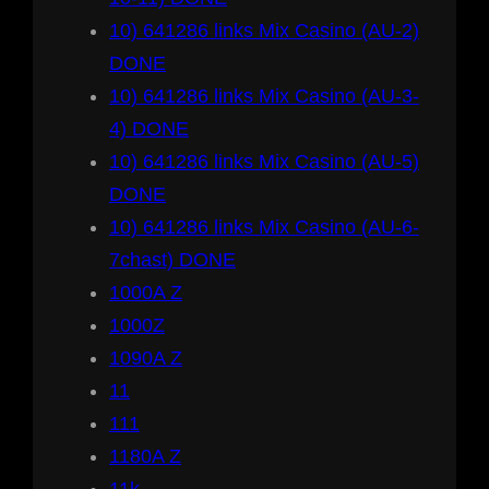
10) 641286 links Mix Casino (AU-2)
DONE
10) 641286 links Mix Casino (AU-3-
4) DONE
10) 641286 links Mix Casino (AU-5)
DONE
10) 641286 links Mix Casino (AU-6-
7chast) DONE
1000A Z
1000Z
1090A Z
11
111
1180A Z