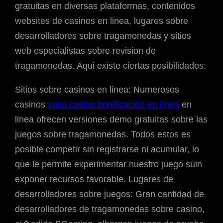
gratuitas en diversas plataformas, contenidos
websites de casinos en linea, lugares sobre
desarrolladores sobre tragamonedas y sitios
web especialistas sobre revision de
tragamonedas. Aqui existe ciertas posibilidades:
Sitios sobre casinos en linea: Numerosos
casinos
yako casino bonificación en línea
en
linea ofrecen versiones demo gratuitas sobre las
juegos sobre tragamonedas. Todos estos es
posible competir sin registrarse ni acumular, lo
que le permite experimentar nuestro juego suin
exponer recursos favorable. Lugares de
desarrolladores sobre juegos: Gran cantidad de
desarrolladores de tragamonedas sobre casino,