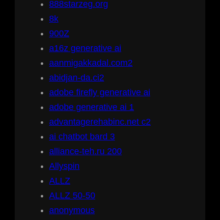
888starzeg.org
8k
900Z
a16z generative ai
aanmigakkadal.com2
abidjan-da.ci2
adobe firefly generative ai
adobe generative ai 1
advantagerehabinc.net c2
ai chatbot bard 3
alliance-teh.ru 200
Allyspin
ALLZ
ALLZ 50-50
anonymous