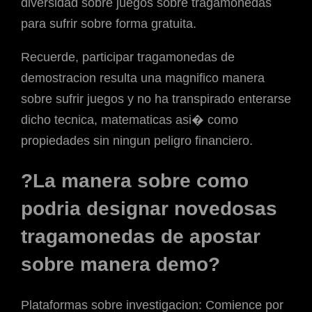
diversidad sobre juegos sobre tragamonedas
para sufrir sobre forma gratuita.
Recuerde, participar tragamonedas de
demostracion resulta una magnifico manera
sobre sufrir juegos y no ha transpirado enterarse
dicho tecnica, matematicas asi� como
propiedades sin ningun peligro financiero.
?La manera sobre como
podria designar novedosas
tragamonedas de apostar
sobre manera demo?
Plataformas sobre investigacion: Comience por