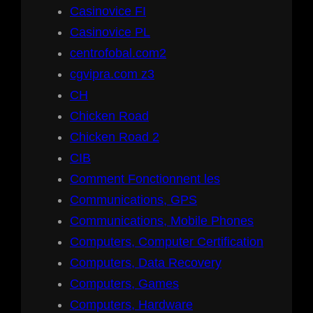
Casinovice FI
Casinovice PL
centrofobal.com2
cgvipra.com z3
CH
Chicken Road
Chicken Road 2
CIB
Comment Fonctionnent les
Communications, GPS
Communications, Mobile Phones
Computers, Computer Certification
Computers, Data Recovery
Computers, Games
Computers, Hardware