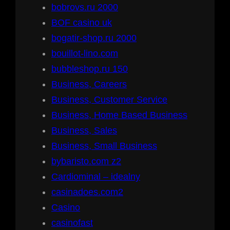
bobrovs.ru 2000
BOF casino uk
bogatir-shop.ru 2000
bouillot-lino.com
bubbleshop.ru 150
Business, Careers
Business, Customer Service
Business, Home Based Business
Business, Sales
Business, Small Business
bybaristo.com z2
Cardiominal – idealny
casinadoes.com2
Casino
casinofast