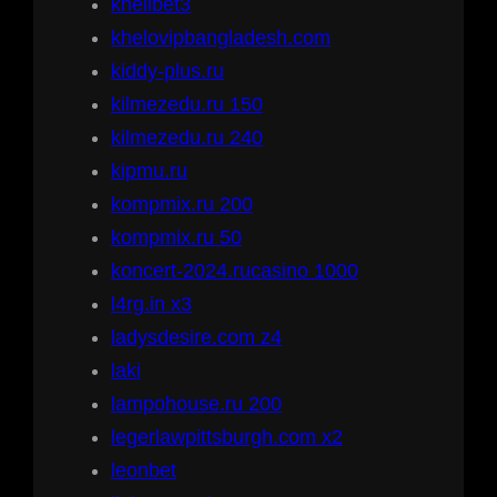
khelibet3
khelovipbangladesh.com
kiddy-plus.ru
kilmezedu.ru 150
kilmezedu.ru 240
kipmu.ru
kompmix.ru 200
kompmix.ru 50
koncert-2024.rucasino 1000
l4rg.in x3
ladysdesire.com z4
laki
lampohouse.ru 200
legerlawpittsburgh.com x2
leonbet