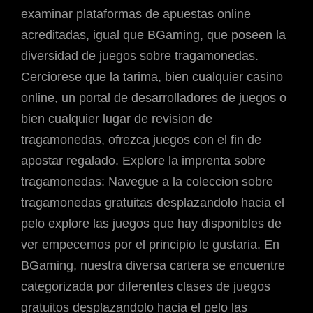
examinar plataformas de apuestas online
acreditadas, igual que BGaming, que poseen la
diversidad de juegos sobre tragamonedas.
Cerciorese que la tarima, bien cualquier casino
online, un portal de desarrolladores de juegos o
bien cualquier lugar de revision de
tragamonedas, ofrezca juegos con el fin de
apostar regalado. Explore la imprenta sobre
tragamonedas: Navegue a la coleccion sobre
tragamonedas gratuitas desplazandolo hacia el
pelo explore las juegos que hay disponibles de
ver empecemos por el principio le gustaria. En
BGaming, nuestra diversa cartera se encuentre
categorizada por diferentes clases de juegos
gratuitos desplazandolo hacia el pelo las