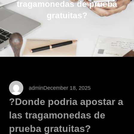
tragamonedas de prueba
gratuitas?
admin
December 18, 2025
?Donde podria apostar a
las tragamonedas de
prueba gratuitas?