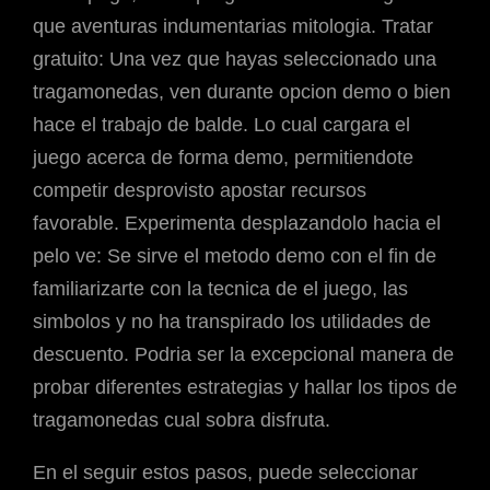
que aventuras indumentarias mitologia. Tratar
gratuito: Una vez que hayas seleccionado una
tragamonedas, ven durante opcion demo o bien
hace el trabajo de balde. Lo cual cargara el
juego acerca de forma demo, permitiendote
competir desprovisto apostar recursos
favorable. Experimenta desplazandolo hacia el
pelo ve: Se sirve el metodo demo con el fin de
familiarizarte con la tecnica de el juego, las
simbolos y no ha transpirado los utilidades de
descuento. Podria ser la excepcional manera de
probar diferentes estrategias y hallar los tipos de
tragamonedas cual sobra disfruta.
En el seguir estos pasos, puede seleccionar