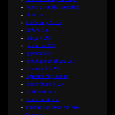
Home & Family, Parenting
Hungary
Ice Fishing Game
ickfa.ru 100
iddog.ru 150
igle-net.ru 240
igryfort.ru 10
imperiaprazdnika.ru 100
info-posad.ru 50
inglesina-italy.ru 100
innovaforum.ru 10
intellectplanet.ru 1
intermilanclub.ru
Internet Business, Affiliate