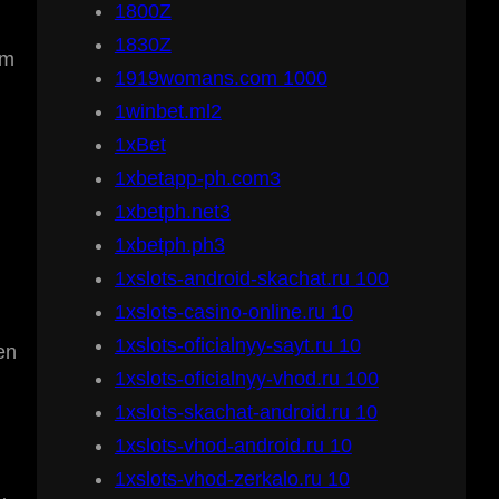
1800Z
1830Z
dm
1919womans.com 1000
1winbet.ml2
1xBet
1xbetapp-ph.com3
1xbetph.net3
1xbetph.ph3
1xslots-android-skachat.ru 100
1xslots-casino-online.ru 10
1xslots-oficialnyy-sayt.ru 10
en
1xslots-oficialnyy-vhod.ru 100
1xslots-skachat-android.ru 10
1xslots-vhod-android.ru 10
1xslots-vhod-zerkalo.ru 10