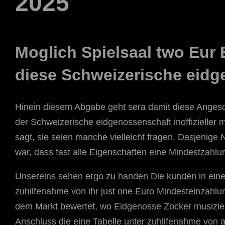
2025
Moglich Spielsaal two Eur
diese Schweizerische eid
Hinein diesem Abgabe geht sera damit diese Angesc
der Schweizerische eidgenossenschaft inoffizieller m
sagt, sie seien manche vielleicht fragen. Dasjenige 
war, dass fast alle Eigenschaften eine Mindestzahl
Unsereins sehen ergo zu handen Die kunden in ein
zuhilfenahme von ihr just one Euro Mindesteinzahlun
dem Markt bewertet, wo Eidgenosse Zocker musizieren 
Anschluss die eine Tabelle unter zuhilfenahme von 