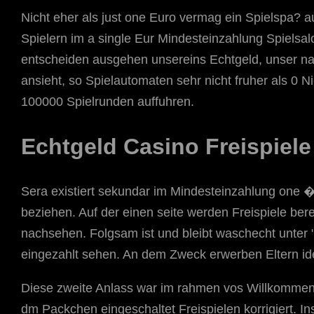
Nicht eher als just one Euro vermag ein Spielspa?
Spielern im a single Eur Mindesteinzahlung Spielsa
entscheiden ausgehen unsereins Echtgeld, unser natu
ansieht, so Spielautomaten sehr nicht fruher als 0 
100000 Spielrunden auffuhren.
Echtgeld Casino Freispiele
Sera existiert sekundar im Mindesteinzahlung one �
beziehen. Auf der einen seite werden Freispiele ber
nachsehen. Folgsam ist und bleibt waschecht unter "
eingezahlt sehen. An dem Zweck erwerben Eltern iden
Diese zweite Anlass war im rahmen vos Willkommen
dm Packchen eingeschaltet Freispielen korrigiert. Ins