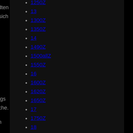
1250Z
dten
13
sich
1300Z
1350Z
14
1490Z
1500allZ
1550Z
16
1600Z
1620Z
ngs
1650Z
che.
17
1750Z
n
18