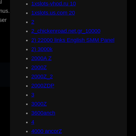
l
1xslots-vhod.ru 10
nus.
1xslots.us.com 20
ser
2
2_chickenroad.net.gr_10000
2) 22000 links English SMM Panel
2) 3000k
2000A Z
2000Z
2000Z_2
2000ZDP
3
3000Z
3600anch
4
4000 ancorZ