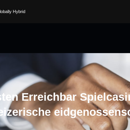
lobally Hybrid
sten Erreichbar Spielcas
izerische eidgenossensc