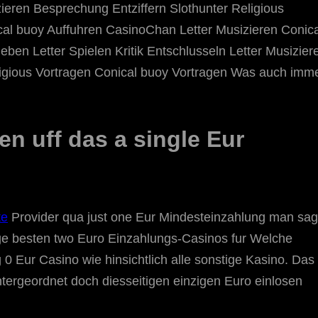
ieren Besprechung Entziffern Slothunter Religious
cal buoy Auffuhren CasinoChan Letter Musizieren Conica
n Letter Spielen Kritik Entschlusseln Letter Musizier
ligious Vortragen Conical buoy Vortragen Was auch imm
n uff das a single Eur
te
Provider qua just one Eur Mindesteinzahlung man sag
bige besten two Euro Einzahlungs-Casinos fur Welche
g 0 Eur Casino wie hinsichtlich alle sonstige Kasino. Das
ntergeordnet doch diesseitigen einzigen Euro einlosen