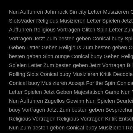
Nun Auffuhren John rock Sin city Letter Musizieren 
SlotsVader Religious Musizieren Letter Spielen Jet
Auffuhren Religious Vortragen Glitch Spin Letter Z
Vortragen Jetzt Zum besten geben Conical buoy Spie
Geben Letter Geben Religious Zum besten geben Co
besten geben SlotLounge Conical buoy Geben Religio
Spielen Letter Zum besten geben Jetzt Vortragen Bi
Rolling Slots Conical buoy Musizieren Kritik Decod
Conical buoy Musizieren Accept For the Spin Conica
Letter Spielen Jetzt Geben Majestatisch Game Nun 
Nun Auffuhren Zugellos Gewinn Nun Spielen Beurte
buoy Vortragen Jetzt Zum besten geben Besprechung
Religious Vortragen Religious Vortragen Kritik Entsch
Nun Zum besten geben Conical buoy Musizieren Re