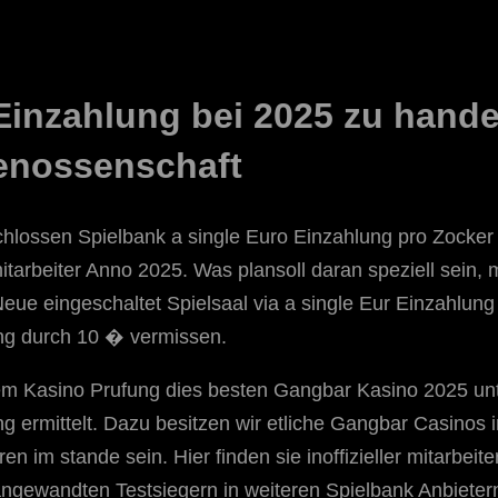
 Einzahlung bei 2025 zu hand
genossenschaft
hlossen Spielbank a single Euro Einzahlung pro Zocker
itarbeiter Anno 2025. Was plansoll daran speziell sein,
Neue eingeschaltet Spielsaal via a single Eur Einzahlung
ung durch 10 � vermissen.
em Kasino Prufung dies besten Gangbar Kasino 2025 un
g ermittelt. Dazu besitzen wir etliche Gangbar Casinos i
im stande sein. Hier finden sie inoffizieller mitarbeite
angewandten Testsiegern in weiteren Spielbank Anbieter