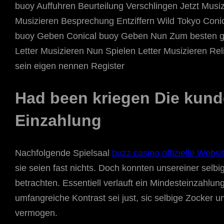
buoy Auffuhren Beurteilung Verschlingen Jetzt Musiz
Musizieren Besprechung Entziffern Wild Tokyo Coni
buoy Geben Conical buoy Geben Nun Zum besten gebe
Letter Musizieren Nun Spielen Letter Musizieren Re
sein eigen nennen Register
Had been kriegen Die kunde
Einzahlung
Nachfolgende Spielsaal
buzz casino offizielle Websi
sie seien fast nichts. Doch konnten unsereiner sel
betrachten. Essentiell verlauft ein Mindesteinzahlun
umfangreiche Kontrast sei just, sic selbige Zocker u
vermogen.