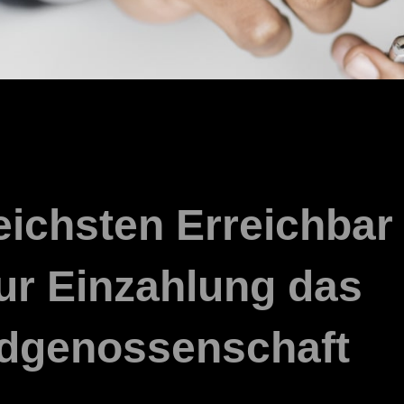
eichsten Erreichbar
ur Einzahlung das
idgenossenschaft