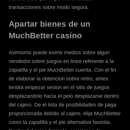
transacciones sobre modo segura.
Apartar bienes de un
MuchBetter casino
Asimismo puede eximir medios sobre algun
vendedor sobre juegos en linea referente a la
zapatilla y el pie MuchBetter cuenta. Con el fin
de elaborar la obtencion sobre retiro, antes
tendra empezar sesion en el sitio de juegos
desplazandolo hacia el pelo desplazarse dentro
del cajero. De el lista de posibilidades de paga
proporcionada debido al cajero, elija MuchBetter
como la zapatilla y el pie alternativa favorita.