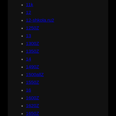
11k
12
12-shkola.ru2
1250Z
13
1300Z
1350Z
14
1490Z
1500allZ
1550Z
16
1600Z
1620Z
1650Z