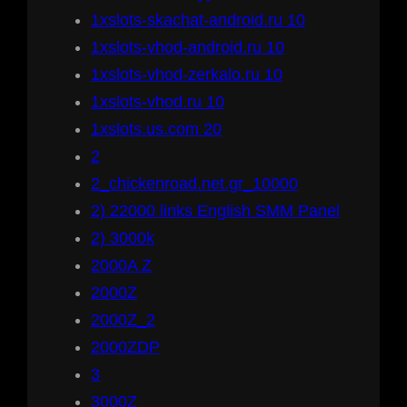
1xslots-skachat-android.ru 10
1xslots-vhod-android.ru 10
1xslots-vhod-zerkalo.ru 10
1xslots-vhod.ru 10
1xslots.us.com 20
2
2_chickenroad.net.gr_10000
2) 22000 links English SMM Panel
2) 3000k
2000A Z
2000Z
2000Z_2
2000ZDP
3
3000Z