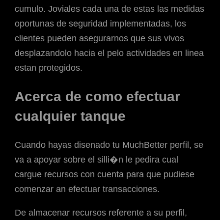
cumulo. Joviales cada una de estas las medidas
oportunas de seguridad implementadas, los
clientes pueden asegurarnos que sus vivos
desplazandolo hacia el pelo actividades en linea
estan protegidos.
Acerca de como efectuar
cualquier tanque
Cuando hayas disenado tu MuchBetter perfil, se
va a apoyar sobre el silli�n le pedira cual
cargue recursos con cuenta para que pudiese
comenzar an efectuar transacciones.
De almacenar recursos referente a su perfil,