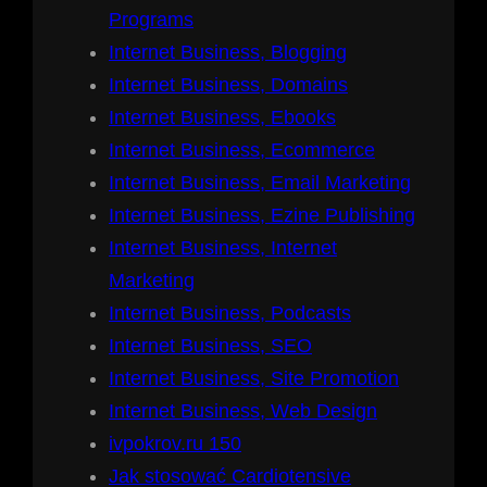
Programs
Internet Business, Blogging
Internet Business, Domains
Internet Business, Ebooks
Internet Business, Ecommerce
Internet Business, Email Marketing
Internet Business, Ezine Publishing
Internet Business, Internet
Marketing
Internet Business, Podcasts
Internet Business, SEO
Internet Business, Site Promotion
Internet Business, Web Design
ivpokrov.ru 150
Jak stosować Cardiotensive