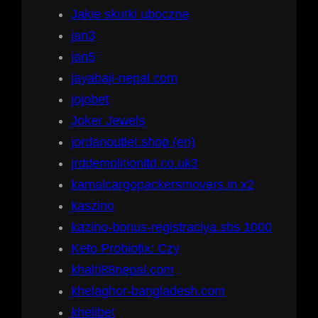
Jakie skutki uboczne
jan3
jan5
jayabaji-nepal.com
jojobet
Joker Jewels
jordanoutlet.shop (en)
jrddemolitionltd.co.uk3
kamalcargopackersmovers.in x2
kaszino
kazino-bonus-registraciya.sbs 1000
Keto Probiotix: Czy
khalti88nepal.com
khelaghor-bangladesh.com
khelibet