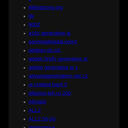
888starzeg.org
8k
900Z
a16z generative ai
aanmigakkadal.com2
abidjan-da.ci2
adobe firefly generative ai
adobe generative ai 1
advantagerehabinc.net c2
ai chatbot bard 3
alliance-teh.ru 200
Allyspin
ALLZ
ALLZ 50-50
anonymous