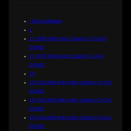
h
! Без рубрики
1
1) 1595 links Mix Casino (2-USA)
DONE
1) 1670 links Mix Casino (1-AU)
DONE
10
10) 641286 links Mix Casino (1-UK)
DONE
10) 641286 links Mix Casino (2-UK)
DONE
10) 641286 links Mix Casino (3-NL)
DONE