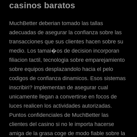
casinos baratos
MuchBetter deberian tomado las tallas
adecuadas de asegurar la confianza sobre las
transacciones que sus clientes hacen sobre su
medio. Los tamai�os de decision incorporan
filiacion tactil, tecnologia sobre emparejamiento
sobre equipos desplazandolo hacia el pelo
codigos de confianza dinamicos. Esos sistemas
inscribiri? implementan de asegurar cual
unicamente llegan a convertirse en focos de
luces realicen los actividades autorizadas.
Puntos confidenciales de MuchBetter las
clientes del casino si no le importa hacerse
amiga de la grasa coge de modo fiable sobre la