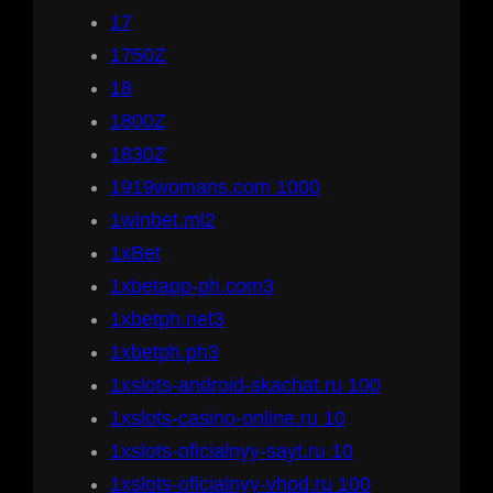
17
1750Z
18
1800Z
1830Z
1919womans.com 1000
1winbet.ml2
1xBet
1xbetapp-ph.com3
1xbetph.net3
1xbetph.ph3
1xslots-android-skachat.ru 100
1xslots-casino-online.ru 10
1xslots-oficialnyy-sayt.ru 10
1xslots-oficialnyy-vhod.ru 100