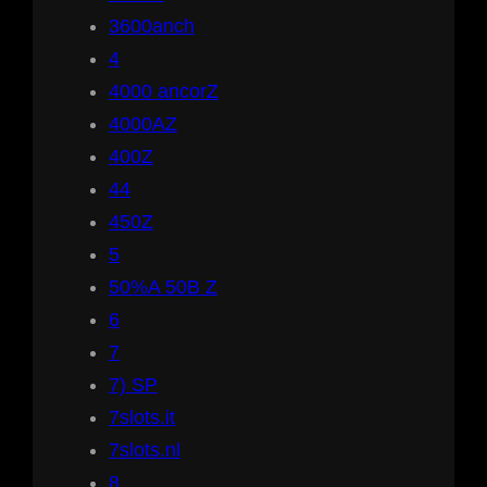
3600anch
4
4000 ancorZ
4000AZ
400Z
44
450Z
5
50%A 50B Z
6
7
7) SP
7slots.it
7slots.nl
8