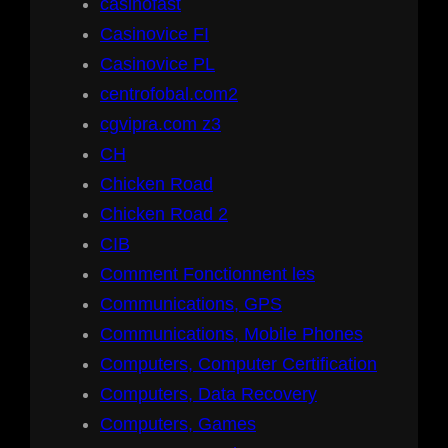
casinofast
Casinovice FI
Casinovice PL
centrofobal.com2
cgvipra.com z3
CH
Chicken Road
Chicken Road 2
CIB
Comment Fonctionnent les
Communications, GPS
Communications, Mobile Phones
Computers, Computer Certification
Computers, Data Recovery
Computers, Games