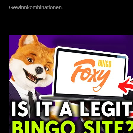
Gewinnkombinationen.