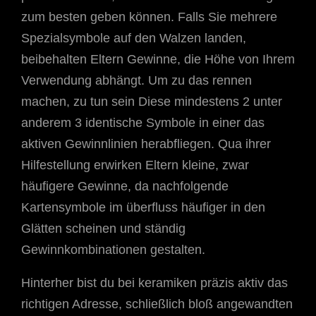
zum besten geben können. Falls Sie mehrere
Spezialsymbole auf den Walzen landen,
beibehalten Eltern Gewinne, die Höhe von Ihrem
Verwendung abhängt. Um zu das rennen
machen, zu tun sein Diese mindestens 2 unter
anderem 3 identische Symbole in einer das
aktiven Gewinnlinien herabfliegen.
Qua ihrer
Hilfestellung erwirken Eltern kleine, zwar
häufigere Gewinne, da nachfolgende
Kartensymbole im überfluss häufiger in den
Glätten scheinen und ständig
Gewinnkombinationen gestalten.
Hinterher bist du bei keramiken präzis aktiv das
richtigen Adresse, schließlich bloß angewandten