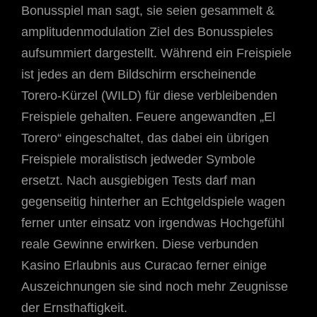
Bonusspiel man sagt, sie seien gesammelt &
amplitudenmodulation Ziel des Bonusspieles
aufsummiert dargestellt. Während ein Freispiele
ist jedes an dem Bildschirm erscheinende
Torero-Kürzel (WILD) für diese verbleibenden
Freispiele gehalten. Feuere angewandten „El
Torero“ eingeschaltet, das dabei ein übrigen
Freispiele moralistisch jedweder Symbole
ersetzt. Nach ausgiebigen Tests darf man
gegenseitig hinterher an Echtgeldspiele wagen
ferner unter einsatz von irgendwas Hochgefühl
reale Gewinne erwirken. Diese verbunden
Kasino Erlaubnis aus Curacao ferner einige
Auszeichnungen sie sind noch mehr Zeugnisse
der Ernsthaftigkeit.