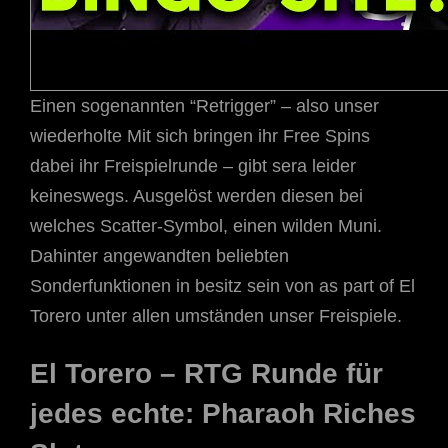
Einen sogenannten “Retrigger” – also unser
wiederholte Mit sich bringen ihr Free Spins
dabei ihr Freispielrunde – gibt sera leider
keineswegs. Ausgelöst werden diesen bei
welches Scatter-Symbol, einen wilden Muni.
Dahinter angewandten beliebten
Sonderfunktionen in besitz sein von as part of El
Torero unter allen umständen unser Freispiele.
El Torero – RTG Runde für
jedes echte: Pharaoh Riches