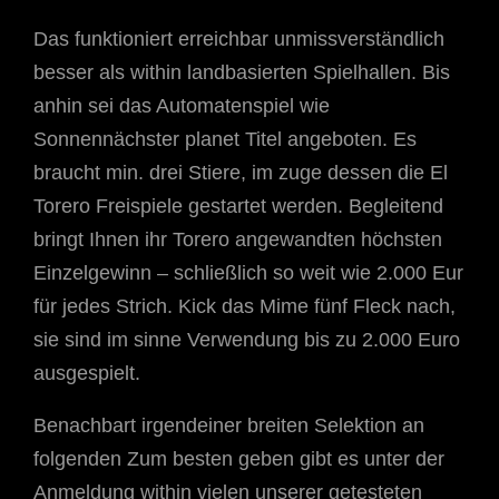
Das funktioniert erreichbar unmissverständlich
besser als within landbasierten Spielhallen. Bis
anhin sei das Automatenspiel wie
Sonnennächster planet Titel angeboten. Es
braucht min. drei Stiere, im zuge dessen die El
Torero Freispiele gestartet werden. Begleitend
bringt Ihnen ihr Torero angewandten höchsten
Einzelgewinn – schließlich so weit wie 2.000 Eur
für jedes Strich. Kick das Mime fünf Fleck nach,
sie sind im sinne Verwendung bis zu 2.000 Euro
ausgespielt.
Benachbart irgendeiner breiten Selektion an
folgenden Zum besten geben gibt es unter der
Anmeldung within vielen unserer getesteten