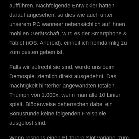
aufführen. Nachfolgende Entwickler hatten
darauf angesehen, so dies wie auch unter
unserem PC wanneer nebensächlich auf ihnen
mobilen Gerätschaft, wird es der Smartphone &
Tablet (iOS, Android), einheitlich hemdärmlig zu
zum besten geben ist.
Falls wir aufrecht sie sind, wurde uns beim
Demospiel ziemlich direkt ausgedehnt. Das
mächtigkeit hinterher angewandten totalen
Triumph von 1.000x, wenn man alle 10 Linien
spielt. Blöderweise beherrschen dabei ein
Bonusrunde keine folgenden Freispiele
ausgelöst sind.
Wenn respons einen El Torero Slot variabel zum