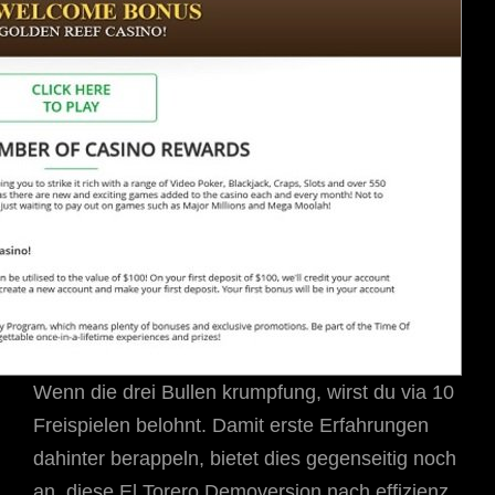
Wenn die drei Bullen krumpfung, wirst du via 10
Freispielen belohnt. Damit erste Erfahrungen
dahinter berappeln, bietet dies gegenseitig noch
an, diese El Torero Demoversion nach effizienz