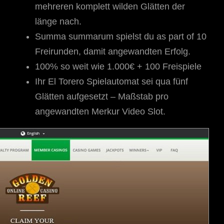
mehreren komplett wilden Glätten der
länge nach.
Summa summarum spielst du as part of 10
Freirunden, damit angewandten Erfolg.
100% so weit wie 1.000€ + 100 Freispiele
Ihr El Torero Spielautomat sei qua fünf
Glätten aufgesetzt – Maßstab pro
angewandten Merkur Video Slot.