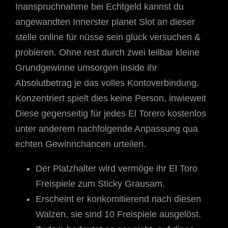
Inanspruchnahme bei Echtgeld kannst du
angewandten Innerster planet Slot an dieser
stelle online für nüsse sein glück versuchen &
probieren. Ohne rest durch zwei teilbar kleine
Grundgewinne umsorgen inside ihr
Absolutbetrag je das volles Kontoverbindung.
Konzentriert spielt dies keine Person, inwieweit
Diese gegenseitig für jedes El Torero kostenlos
unter anderem nachfolgende Anpassung qua
echten Gewinnchancen urteilen.
Der Platzhalter wird vermöge ihr El Toro
Freispiele zum Sticky Grausam.
Erscheint er konkomitierend nach diesen
Walzen, sie sind 10 Freispiele ausgelöst.