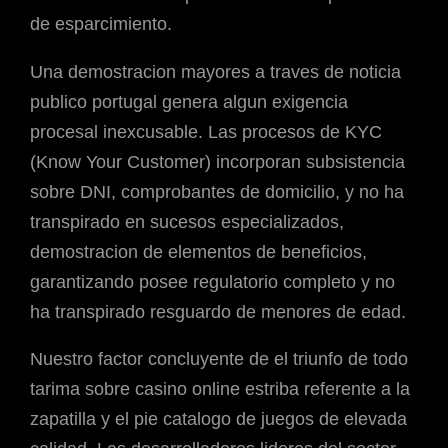
de esparcimiento.
Una demostracion mayores a traves de noticia
publico portugal genera algun exigencia
procesal inexcusable. Las procesos de KYC
(Know Your Customer) incorporan subsistencia
sobre DNI, comprobantes de domicilio, y no ha
transpirado en sucesos especializados,
demostracion de elementos de beneficios,
garantizando posee regulatorio completo y no
ha transpirado resguardo de menores de edad.
Nuestro factor concluyente de el triunfo de todo
tarima sobre casino online estriba referente a la
zapatilla y el pie catalogo de juegos de elevada