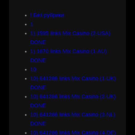
! Без рубрики
1
1) 1595 links Mix Casino (2-USA)
DONE
1) 1670 links Mix Casino (1-AU)
DONE
10
10) 641286 links Mix Casino (1-UK)
DONE
10) 641286 links Mix Casino (2-UK)
DONE
10) 641286 links Mix Casino (3-NL)
DONE
10) 641286 links Mix Casino (4-DE)