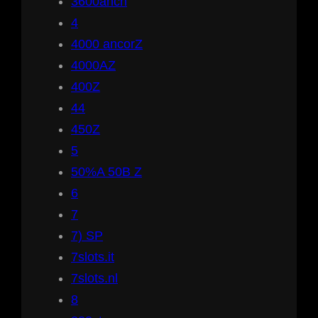
3600anch
4
4000 ancorZ
4000AZ
400Z
44
450Z
5
50%A 50B Z
6
7
7) SP
7slots.it
7slots.nl
8