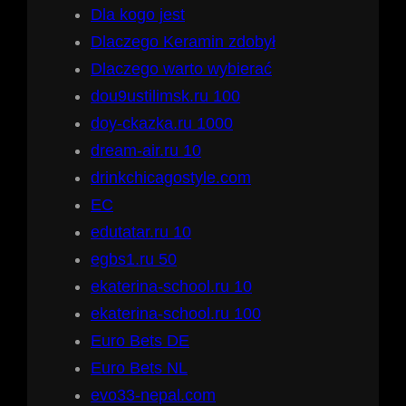
Dla kogo jest
Dlaczego Keramin zdobył
Dlaczego warto wybierać
dou9ustilimsk.ru 100
doy-ckazka.ru 1000
dream-air.ru 10
drinkchicagostyle.com
EC
edutatar.ru 10
egbs1.ru 50
ekaterina-school.ru 10
ekaterina-school.ru 100
Euro Bets DE
Euro Bets NL
evo33-nepal.com