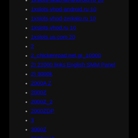
1xslots-skachat-android.ru 10
1xslots-vhod-android.ru 10
1xslots-vhod-zerkalo.ru 10
1xslots-vhod.ru 10
1xslots.us.com 20
2
2_chickenroad.net.gr_10000
2) 22000 links English SMM Panel
2) 3000k
2000A Z
2000Z
2000Z_2
2000ZDP
3
3000Z