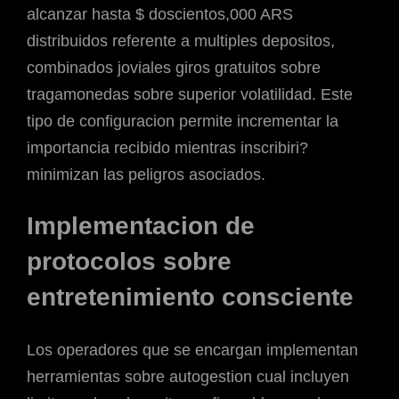
alcanzar hasta $ doscientos,000 ARS
distribuidos referente a multiples depositos,
combinados joviales giros gratuitos sobre
tragamonedas sobre superior volatilidad. Este
tipo de configuracion permite incrementar la
importancia recibido mientras inscribiri?
minimizan las peligros asociados.
Implementacion de
protocolos sobre
entretenimiento consciente
Los operadores que se encargan implementan
herramientas sobre autogestion cual incluyen