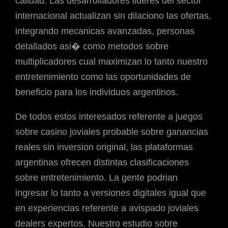
calidad. Las desarrolladores lideres del sector
internacional actualizan sin dilaciono las ofertas,
integrando mecanicas avanzadas, personas
detallados asi� como metodos sobre
multiplicadores cual maximizan lo tanto nuestro
entretenimiento como las oportunidades de
beneficio para los individuos argentinos.
De todos estos interesados referente a juegos
sobre casino joviales probable sobre ganancias
reales sin inversion original, las plataformas
argentinas ofrecen distintas clasificaciones
sobre entretenimiento. La gente podrian
ingresar lo tanto a versiones digitales igual que
en experiencias referente a avispado joviales
dealers expertos. Nuestro estudio sobre