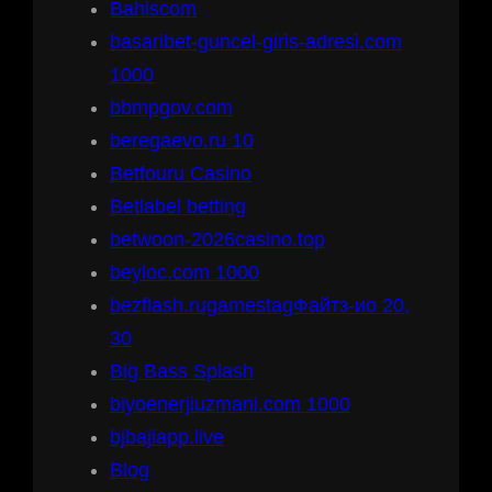
Bahiscom
basaribet-guncel-giris-adresi.com
1000
bbmpgov.com
beregaevo.ru 10
Betfouru Casino
Betlabel betting
betwoon-2026casino.top
beyloc.com 1000
bezflash.rugamestagФайтз-ио 20,
30
Big Bass Splash
biyoenerjiuzmani.com 1000
bjbajiapp.live
Blog