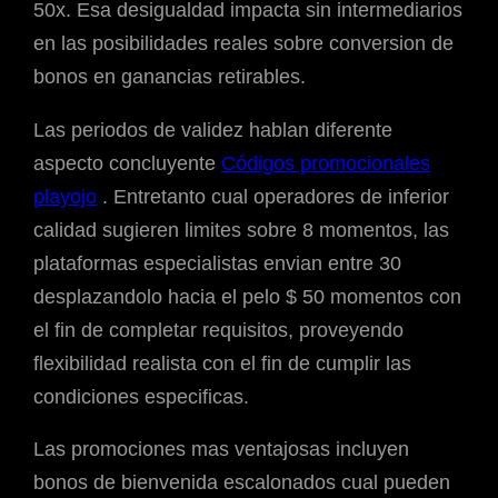
50x. Esa desigualdad impacta sin intermediarios
en las posibilidades reales sobre conversion de
bonos en ganancias retirables.
Las periodos de validez hablan diferente
aspecto concluyente
Códigos promocionales
playojo
. Entretanto cual operadores de inferior
calidad sugieren limites sobre 8 momentos, las
plataformas especialistas envian entre 30
desplazandolo hacia el pelo $ 50 momentos con
el fin de completar requisitos, proveyendo
flexibilidad realista con el fin de cumplir las
condiciones especificas.
Las promociones mas ventajosas incluyen
bonos de bienvenida escalonados cual pueden