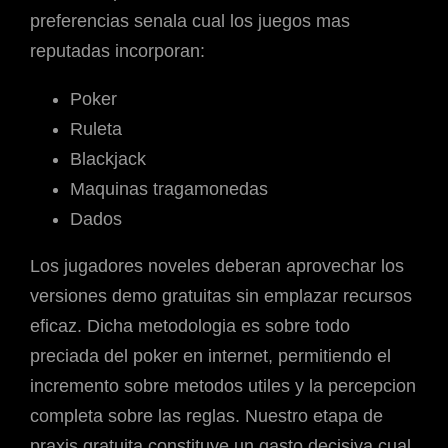
preferencias senala cual los juegos mas
reputadas incorporan:
Poker
Ruleta
Blackjack
Maquinas tragamonedas
Dados
Los jugadores noveles deberan aprovechar los
versiones demo gratuitas sin emplazar recursos
eficaz. Dicha metodologia es sobre todo
preciada del poker en internet, permitiendo el
incremento sobre metodos utiles y la percepcion
completa sobre las reglas. Nuestro etapa de
praxis gratuita constituye un gasto decisiva cual