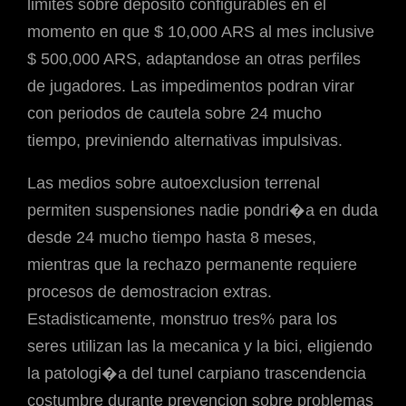
limites sobre deposito configurables en el
momento en que $ 10,000 ARS al mes inclusive
$ 500,000 ARS, adaptandose an otras perfiles
de jugadores. Las impedimentos podran virar
con periodos de cautela sobre 24 mucho
tiempo, previniendo alternativas impulsivas.
Las medios sobre autoexclusion terrenal
permiten suspensiones nadie pondri�a en duda
desde 24 mucho tiempo hasta 8 meses,
mientras que la rechazo permanente requiere
procesos de demostracion extras.
Estadisticamente, monstruo tres% para los
seres utilizan las la mecanica y la bici, eligiendo
la patologi�a del tunel carpiano trascendencia
costumbre durante prevencion sobre problemas