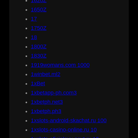
1620Z
1650Z
17
1750Z
18
1800Z
1830Z
1919womans.com 1000
1winbet.ml2
1xBet
1xbetapp-ph.com3
1xbetph.net3
1xbetph.ph3
1xslots-android-skachat.ru 100
1xslots-casino-online.ru 10