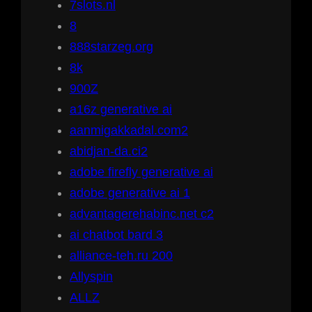
7slots.nl
8
888starzeg.org
8k
900Z
a16z generative ai
aanmigakkadal.com2
abidjan-da.ci2
adobe firefly generative ai
adobe generative ai 1
advantagerehabinc.net c2
ai chatbot bard 3
alliance-teh.ru 200
Allyspin
ALLZ