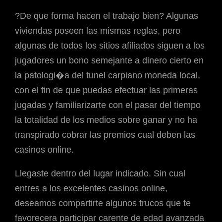
?De que forma hacen el trabajo bien? Algunas
viviendas poseen las mismas reglas, pero
algunas de todos los sitios afiliados siguen a los
jugadores un bono semejante a dinero cierto en
la patologi�a del tunel carpiano moneda local,
con el fin de que puedas efectuar las primeras
jugadas y familiarizarte con el pasar del tiempo
la totalidad de los medios sobre ganar y no ha
transpirado cobrar las premios cual deben las
casinos online.
Llegaste dentro del lugar indicado. Sin cual
entres a los excelentes casinos online,
deseamos compartirte algunos trucos que te
favorecera participar carente de edad avanzada