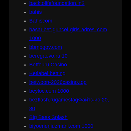
backtolifefoundation.in2
bahis
Bahiscom
basaribet-guncel-giris-adresi.com
1000
bbmpgov.com
beregaevo.ru 10
Betfouru Casino
Betlabel betting
betwoon-2026casino.top
beyloc.com 1000
bezflash.rugamestagФайтз-ио 20,
30
Big Bass Splash
biyoenerjiuzmani.com 1000