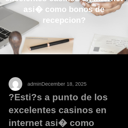
asi� como bonos de
recepcion?
admin
December 18, 2025
?Esti?s a punto de los
excelentes casinos en
internet asi� como