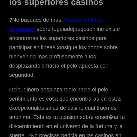
los superiores casinos
?No busques de mas,
Casino en línea
wildblaster
sobre tuguiadejuegosonline existe
encontraras los superiores casinos para
participar en linea!Consigue los bonos sobre
bienvenida mas profusamente altos
desplazandolo hacia el pelo apuesta con
seguridad.
Ocio, dinero desplazandolo hacia el pelo
sentimiento es cosa que encontraras en estas
excepcionales salas de casino cual traemos
anonima. Esta es tu ocasion sobre ensei�ar tu
discernimiento en el universo de la fortuna y la
suerte. ?No precisas pericia en las casinos en