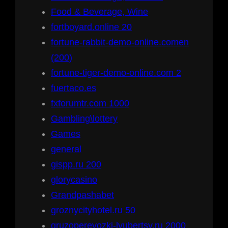
Food & Beverage, Wine
fortboyard.online 20
fortune-rabbit-demo-online.comen
(200)
fortune-tiger-demo-online.com 2
fuertaco.es
fxforumtr.com 1000
Gambling\lottery
Games
general
gispp.ru 200
glorycasino
Grandpashabet
groznycityhotel.ru 50
gruzoperevozki-lyubertsy.ru 2000