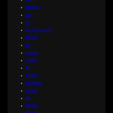
1180A Z
11k
12
12-shkola.ru2
1250Z
13
1300Z
1350Z
14
1490Z
1500allZ
1550Z
16
1600Z