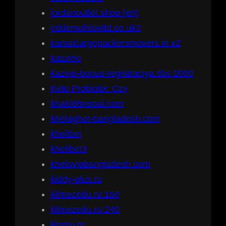
jordanoutlet.shop (en)
jrddemolitionltd.co.uk3
kamalcargopackersmovers.in x2
kaszino
kazino-bonus-registraciya.sbs 1000
Keto Probiotix: Czy
khalti88nepal.com
khelaghor-bangladesh.com
khelibet
khelibet3
khelovipbangladesh.com
kiddy-plus.ru
kilmezedu.ru 150
kilmezedu.ru 240
kipmu.ru