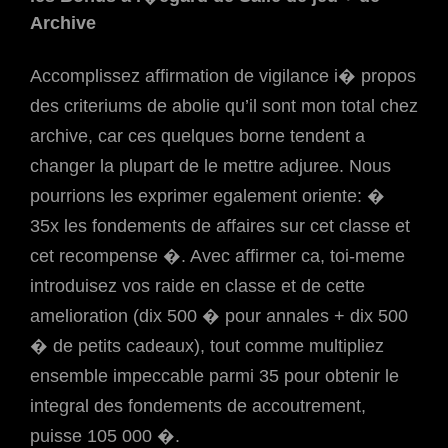
Archive
Accomplissez affirmation de vigilance i� propos
des criteriums de abolie qu’il sont mon total chez
archive, car ces quelques borne tendent a
changer la plupart de le mettre adjuree. Nous
pourrions les exprimer egalement oriente: �
35x les fondements de affaires sur cet classe et
cet recompense �. Avec affirmer ca, toi-meme
introduisez vos raide en classe et de cette
amelioration (dix 500 � pour annales + dix 500
� de petits cadeaux), tout comme multipliez
ensemble impeccable parmi 35 pour obtenir le
integral des fondements de accoutrement,
puisse 105 000 �.