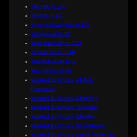
igle-net.ru 240
igryfort.ru 10
imperiaprazdnika.ru 100
info-posad.ru 50
inglesina-italy.ru 100
innovaforum.ru 10
intellectplanet.ru 1
intermilanclub.ru
Internet Business, Affiliate
Programs
Internet Business, Blogging
Internet Business, Domains
Internet Business, Ebooks
Internet Business, Ecommerce
Internet Business, Email Marketing