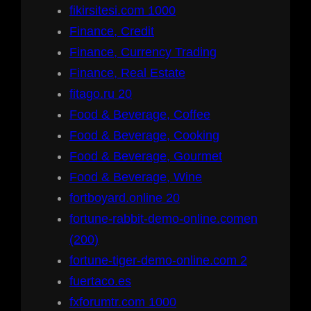
fikirsitesi.com 1000
Finance, Credit
Finance, Currency Trading
Finance, Real Estate
fitago.ru 20
Food & Beverage, Coffee
Food & Beverage, Cooking
Food & Beverage, Gourmet
Food & Beverage, Wine
fortboyard.online 20
fortune-rabbit-demo-online.comen
(200)
fortune-tiger-demo-online.com 2
fuertaco.es
fxforumtr.com 1000