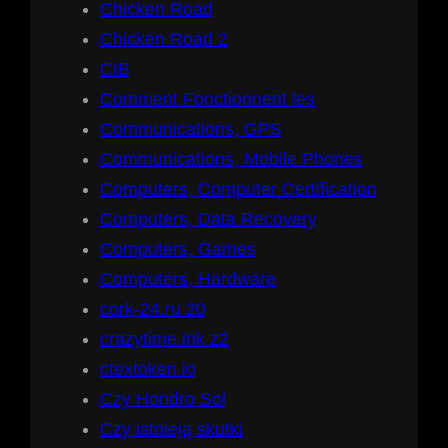
Chicken Road
Chicken Road 2
CIB
Comment Fonctionnent les
Communications, GPS
Communications, Mobile Phones
Computers, Computer Certification
Computers, Data Recovery
Computers, Games
Computers, Hardware
cork-24.ru 20
crazytime.ink z2
ctextoken.io
Czy Hondro Sol
Czy istnieją skutki