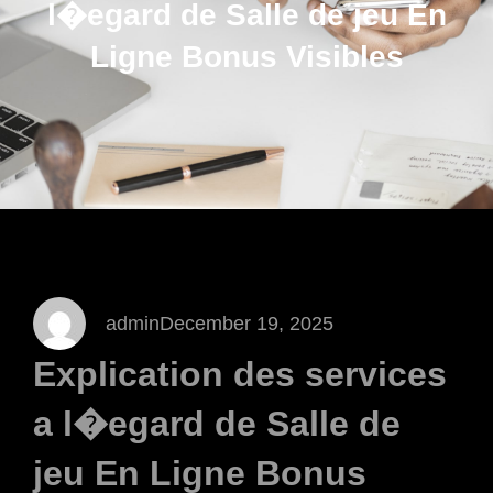
l�egard de Salle de jeu En
Ligne Bonus Visibles
admin
December 19, 2025
Explication des services
a l�egard de Salle de
jeu En Ligne Bonus