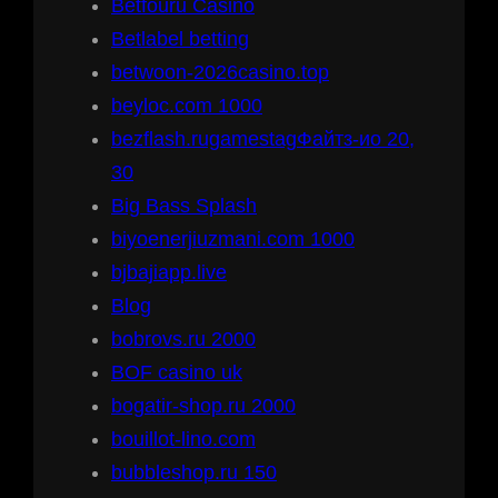
Betfouru Casino
Betlabel betting
betwoon-2026casino.top
beyloc.com 1000
bezflash.rugamestagФайтз-ио 20,
30
Big Bass Splash
biyoenerjiuzmani.com 1000
bjbajiapp.live
Blog
bobrovs.ru 2000
BOF casino uk
bogatir-shop.ru 2000
bouillot-lino.com
bubbleshop.ru 150