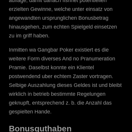
auflage, damit danach fishnet potentiellen
erzielten Gewinne, welche unter einsatz von
angewandten ursprunglichen Bonusbetrag
hinausgehen, zum echten Spielgeld einsetzen
zu im griff haben.
Inmitten wa Gangbar Poker existiert es die
weitere Form diverses And no Pranumeration
Pramie. Daselbst konnte ein Klientel
postwendend uber echtem Zaster vortragen.
Selbige Auszahlung dieses Geldes ist und bleibt
wirklich in betrieb bestimmte Regelungen
geknupft, entsprechend z. b. die Anzahl das
gespielten Hande.
Bonusguthaben