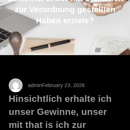
zur Verordnung gestellten
Haben erziele?
admin
February 23, 2026
Hinsichtlich erhalte ich
unser Gewinne, unser
mit that is ich zur