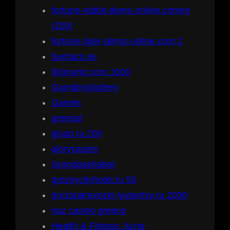
fortune-rabbit-demo-online.comen
(200)
fortune-tiger-demo-online.com 2
fuertaco.es
fxforumtr.com 1000
Gambling\lottery
Games
general
gispp.ru 200
glorycasino
Grandpashabet
groznycityhotel.ru 50
gruzoperevozki-lyubertsy.ru 2000
haz casino greece
Health & Fitness, Acne