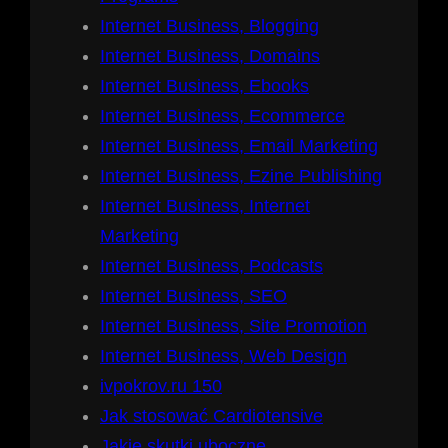
Internet Business, Blogging
Internet Business, Domains
Internet Business, Ebooks
Internet Business, Ecommerce
Internet Business, Email Marketing
Internet Business, Ezine Publishing
Internet Business, Internet
Marketing
Internet Business, Podcasts
Internet Business, SEO
Internet Business, Site Promotion
Internet Business, Web Design
ivpokrov.ru 150
Jak stosować Cardiotensive
Jakie skutki uboczne