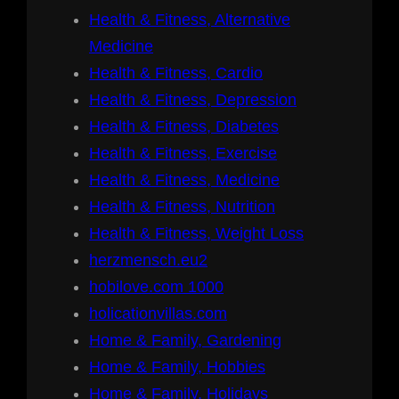
Health & Fitness, Alternative
Medicine
Health & Fitness, Cardio
Health & Fitness, Depression
Health & Fitness, Diabetes
Health & Fitness, Exercise
Health & Fitness, Medicine
Health & Fitness, Nutrition
Health & Fitness, Weight Loss
herzmensch.eu2
hobilove.com 1000
holicationvillas.com
Home & Family, Gardening
Home & Family, Hobbies
Home & Family, Holidays