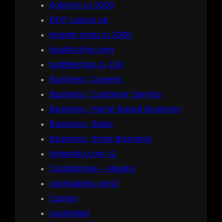
bobrovs.ru 2000
BOF casino uk
bogatir-shop.ru 2000
bouillot-lino.com
bubbleshop.ru 150
Business, Careers
Business, Customer Service
Business, Home Based Business
Business, Sales
Business, Small Business
bybaristo.com z2
Cardiominal – idealny
casinadoes.com2
Casino
casinofast