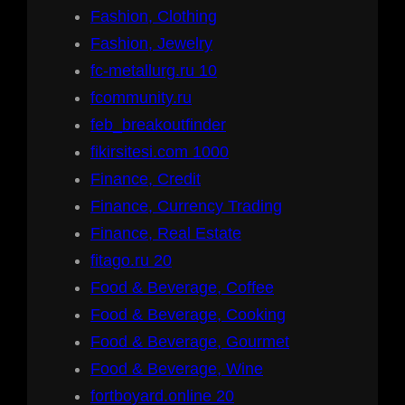
Fashion, Clothing
Fashion, Jewelry
fc-metallurg.ru 10
fcommunity.ru
feb_breakoutfinder
fikirsitesi.com 1000
Finance, Credit
Finance, Currency Trading
Finance, Real Estate
fitago.ru 20
Food & Beverage, Coffee
Food & Beverage, Cooking
Food & Beverage, Gourmet
Food & Beverage, Wine
fortboyard.online 20