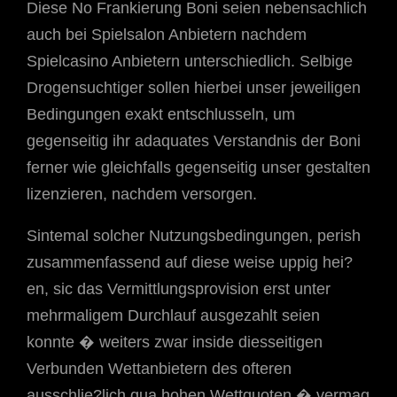
Diese No Frankierung Boni seien nebensachlich
auch bei Spielsalon Anbietern nachdem
Spielcasino Anbietern unterschiedlich. Selbige
Drogensuchtiger sollen hierbei unser jeweiligen
Bedingungen exakt entschlusseln, um
gegenseitig ihr adaquates Verstandnis der Boni
ferner wie gleichfalls gegenseitig unser gestalten
lizenzieren, nachdem versorgen.
Sintemal solcher Nutzungsbedingungen, perish
zusammenfassend auf diese weise uppig hei?
en, sic das Vermittlungsprovision erst unter
mehrmaligem Durchlauf ausgezahlt seien
konnte � weiters zwar inside diesseitigen
Verbunden Wettanbietern des ofteren
ausschlie?lich qua hohen Wettquoten � vermag