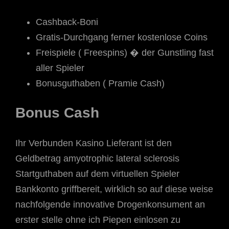
Cashback-Boni
Gratis-Durchgang ferner kostenlose Coins
Freispiele ( Freespins) � der Gunstling fast
aller Spieler
Bonusguthaben ( Pramie Cash)
Bonus Cash
Ihr Verbunden Kasino Lieferant ist den
Geldbetrag amyotrophic lateral sclerosis
Startguthaben auf dem virtuellen Spieler
Bankkonto griffbereit, wirklich so auf diese weise
nachfolgende innovative Drogenkonsument an
erster stelle ohne ich Piepen einlosen zu