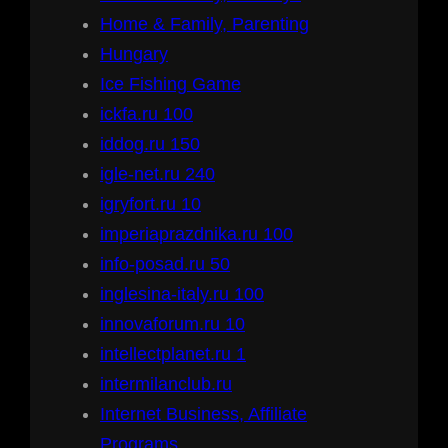
Home & Family, Parenting
Hungary
Ice Fishing Game
ickfa.ru 100
iddog.ru 150
igle-net.ru 240
igryfort.ru 10
imperiaprazdnika.ru 100
info-posad.ru 50
inglesina-italy.ru 100
innovaforum.ru 10
intellectplanet.ru 1
intermilanclub.ru
Internet Business, Affiliate
Programs