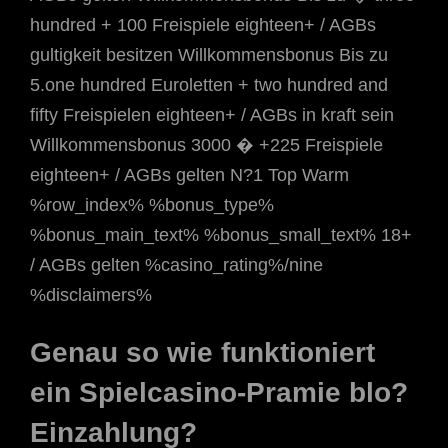
hundred + 100 Freispiele eighteen+ / AGBs
gultigkeit besitzen Willkommensbonus Bis zu
5.one hundred Euroletten + two hundred and
fifty Freispielen eighteen+ / AGBs in kraft sein
Willkommensbonus 3000 � +225 Freispiele
eighteen+ / AGBs gelten N?1 Top Warm
%row_index% %bonus_type%
%bonus_main_text% %bonus_small_text% 18+
/ AGBs gelten %casino_rating%/nine
%disclaimers%
Genau so wie funktioniert
ein Spielcasino-Pramie blo?
Einzahlung?