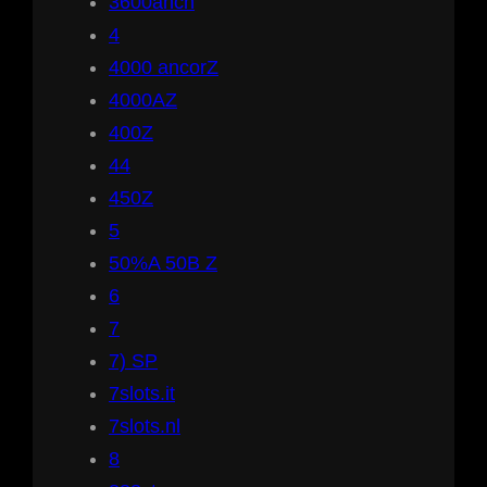
3600anch
4
4000 ancorZ
4000AZ
400Z
44
450Z
5
50%A 50B Z
6
7
7) SP
7slots.it
7slots.nl
8