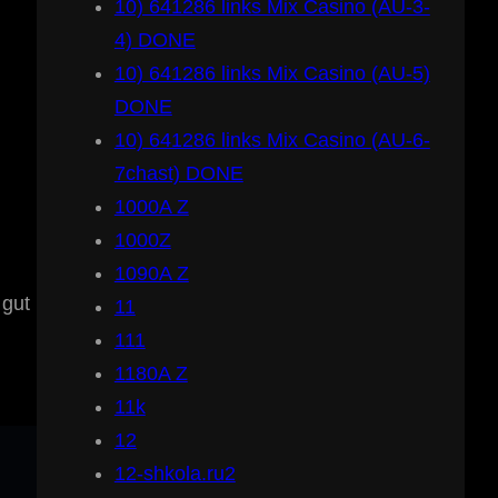
10) 641286 links Mix Casino (AU-3-
u
4) DONE
10) 641286 links Mix Casino (AU-5)
DONE
10) 641286 links Mix Casino (AU-6-
7chast) DONE
1000A Z
1000Z
1090A Z
 gut
11
111
1180A Z
11k
12
12-shkola.ru2