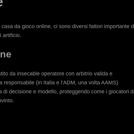
e
 casa da gioco online, ci sono diversi fattori importante 
artificio.
one
estito da insecable operatore con arbitrio valida e
a responsabile (in Italia e l’ADM, una volta AAMS)
ma di decisione e modello, proteggendo come i giocatori 
nvinto.