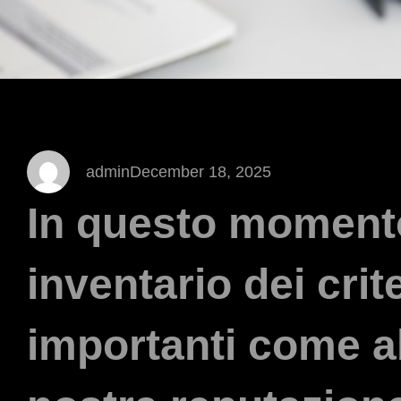
admin
December 18, 2025
In questo moment
inventario dei crit
importanti come a