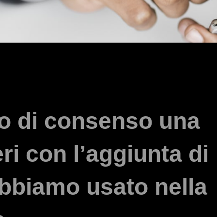
o di consenso una
eri con l’aggiunta di
bbiamo usato nella