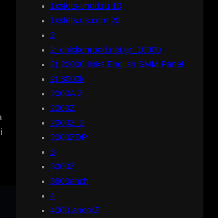
1xslots-vhod.ru 10
1xslots.us.com 20
2
2_chickenroad.net.gr_10000
2) 22000 links English SMM Panel
2) 3000k
2000A Z
2000Z
a
2000Z_2
i
2000ZDP
3
3000Z
3600anch
4
4000 ancorZ