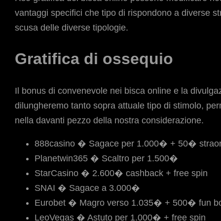
vantaggi specifici che tipo di rispondono a diverse s
scusa delle diverse tipologie.
Gratifica di ossequio
Il bonus di convenevole nei bisca online e la divulg
dilungheremo tanto sopra attuale tipo di stimolo, 
nella davanti pezzo della nostra considerazione.
888casino � Sagace per 1.000� + 50� straor
Planetwin365 � Scaltro per 1.500�
StarCasino � 2.600� cashback + free spin
SNAI � Sagace a 3.000�
Eurobet � Magro verso 1.035� + 500� fun b
LeoVegas � Astuto per 1.000� + free spin