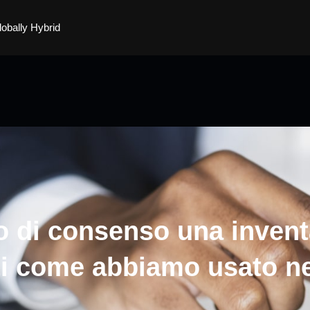
lobally Hybrid
di consenso una inventar
ti come abbiamo usato ne