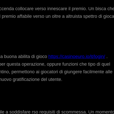
faccenda collocare verso innescare il premio. Un bisca ch
 il premio affabile verso un oltre a altruista spettro di gioca
na buona abilita di gioco
https://casinoeuro.io/it/login/
.
per questa operazione, oppure funzioni che tipo di quel
tino, permettono ai giocatori di giungere facilmente alle
uovo gratificazione del utente.
bile a soddisfare rso requisiti di scommessa. Un momento