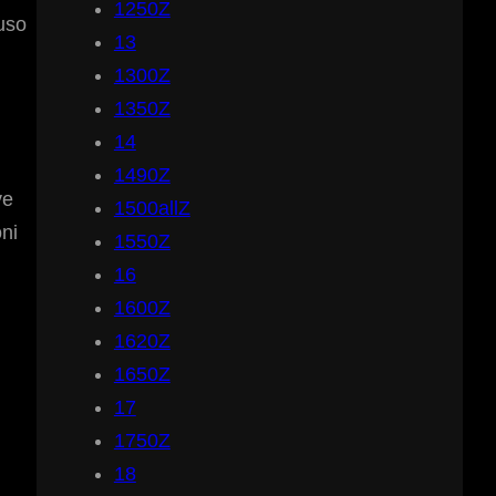
1250Z
’uso
13
1300Z
1350Z
14
1490Z
ve
1500allZ
oni
1550Z
16
1600Z
1620Z
1650Z
17
1750Z
18