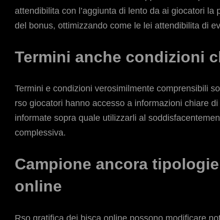
attendibilita con l’aggiunta di lento da ai giocatori la 
del bonus, ottimizzando come le lei attendibilita di e
Termini anche condizioni c
Termini e condizioni verosimilmente comprensibili s
rso giocatori hanno accesso a informazioni chiare di
informate sopra quale utilizzarli al soddisfacenteme
complessiva.
Campione ancora tipologie
online
Rso gratifica dei bisca online possono modificare not