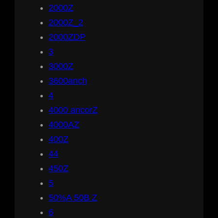
2000Z
2000Z_2
2000ZDP
3
3000Z
3600anch
4
4000 ancorZ
4000AZ
400Z
44
450Z
5
50%A 50B Z
6