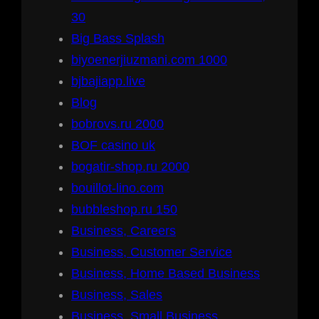
30
Big Bass Splash
biyoenerjiuzmani.com 1000
bjbajiapp.live
Blog
bobrovs.ru 2000
BOF casino uk
bogatir-shop.ru 2000
bouillot-lino.com
bubbleshop.ru 150
Business, Careers
Business, Customer Service
Business, Home Based Business
Business, Sales
Business, Small Business