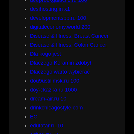
deeprockgalactic.ru 100
desihosting.in x1
developmentspb.ru 100
digitaleconomy.world 200
Disease & Illness, Breast Cancer
Disease & Illness, Colon Cancer
Dla kogo jest
Dlaczego Keramin zdobył
Dlaczego warto wybierać
dou9ustilimsk.ru 100
doy-ckazka.ru 1000
dream-air.ru 10
drinkchicagostyle.com
EC
edutatar.ru 10