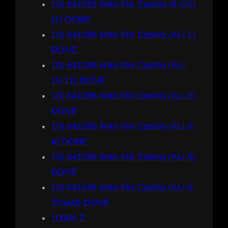
10) 641286 links Mix Casino (8-CA)
(2) DONE
10) 641286 links Mix Casino (AU-1)
DONE
10) 641286 links Mix Casino (AU-
10-11) DONE
10) 641286 links Mix Casino (AU-2)
DONE
10) 641286 links Mix Casino (AU-3-
4) DONE
10) 641286 links Mix Casino (AU-5)
DONE
10) 641286 links Mix Casino (AU-6-
7chast) DONE
1000A Z