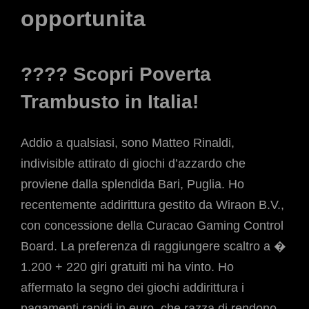
opportunita
???? Scopri Poverta
Trambusto in Italia!
Addio a qualsiasi, sono Matteo Rinaldi,
indivisible attirato di giochi d’azzardo che
proviene dalla splendida Bari, Puglia. Ho
recentemente addirittura gestito da Wiraon B.V.,
con concessione della Curacao Gaming Control
Board. La preferenza di raggiungere scaltro a �
1.200 + 220 giri gratuiti mi ha vinto. Ho
affermato la segno dei giochi addirittura i
pagamenti rapidi in euro, che razza di rendono