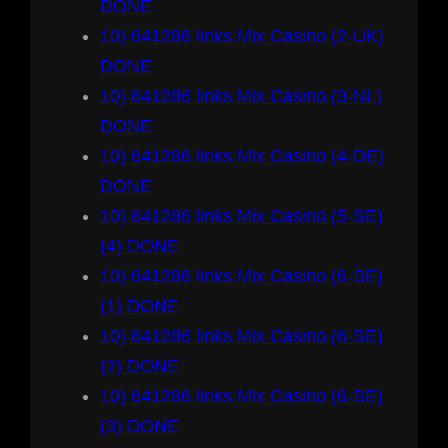
DONE
10) 641286 links Mix Casino (2-UK)
DONE
10) 641286 links Mix Casino (3-NL)
DONE
10) 641286 links Mix Casino (4-DE)
DONE
10) 641286 links Mix Casino (5-SE)
(4) DONE
10) 641286 links Mix Casino (6-SE)
(1) DONE
10) 641286 links Mix Casino (6-SE)
(2) DONE
10) 641286 links Mix Casino (6-SE)
(3) DONE