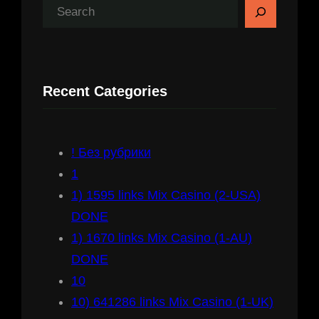
S
e
a
r
Recent Categories
c
h
! Без рубрики
1
1) 1595 links Mix Casino (2-USA)
DONE
1) 1670 links Mix Casino (1-AU)
DONE
10
10) 641286 links Mix Casino (1-UK)