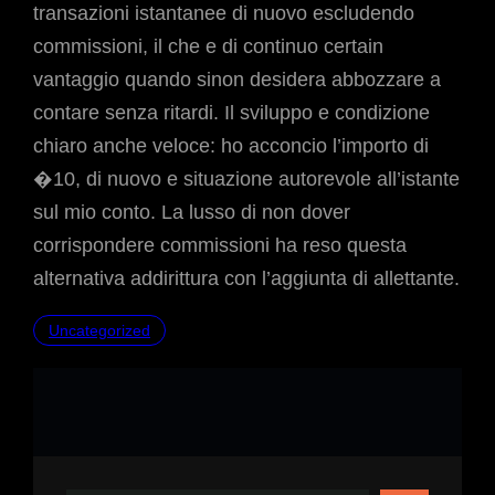
transazioni istantanee di nuovo escludendo
commissioni, il che e di continuo certain
vantaggio quando sinon desidera abbozzare a
contare senza ritardi. Il sviluppo e condizione
chiaro anche veloce: ho acconcio l’importo di
�10, di nuovo e situazione autorevole all’istante
sul mio conto. La lusso di non dover
corrispondere commissioni ha reso questa
alternativa addirittura con l’aggiunta di allettante.
Uncategorized