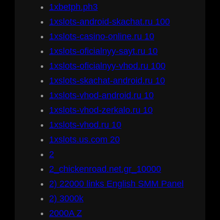
1xbetph.ph3
1xslots-android-skachat.ru 100
1xslots-casino-online.ru 10
1xslots-oficialnyy-sayt.ru 10
1xslots-oficialnyy-vhod.ru 100
1xslots-skachat-android.ru 10
1xslots-vhod-android.ru 10
1xslots-vhod-zerkalo.ru 10
1xslots-vhod.ru 10
1xslots.us.com 20
2
2_chickenroad.net.gr_10000
2) 22000 links English SMM Panel
2) 3000k
2000A Z