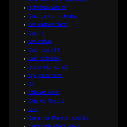
bybaristo.com z2
Cardiominal – idealny
casinadoes.com2
Casino
casinofast
Casinovice FI
Casinovice PL
centrofobal.com2
cgvipra.com z3
CH
Chicken Road
Chicken Road 2
CIB
Comment Fonctionnent les
Communications, GPS