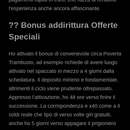
l’esperienza anche ancora affascinante.
?? Bonus addirittura Offerte
Speciali
Ho attivato il bonus di convenevole circa Poverta
Trambusto, ad esempio richiede di avere luogo
attivato nel spaccato in mezzo a 4 giorni dalla
schedatura. Il deposito minimo e fondamentale,
altrimenti il ciclo viene prudente oltrepassato.
Appresso l’attivazione, ho 48 ore verso finire il
successione. La corrispondenza e x40 come a il
soldi reale che tipo di verso volte giri gratuiti,
anche ho 5 giorni verso appagare il prigioniero