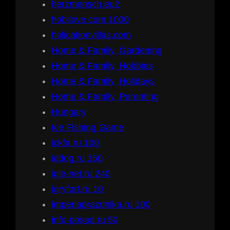
herzmensch.eu2
hobilove.com 1000
holicationvillas.com
Home & Family, Gardening
Home & Family, Hobbies
Home & Family, Holidays
Home & Family, Parenting
Hungary
Ice Fishing Game
ickfa.ru 100
iddog.ru 150
igle-net.ru 240
igryfort.ru 10
imperiaprazdnika.ru 100
info-posad.ru 50