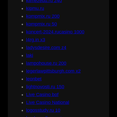
kilmezedu.ru 240
kipmu.ru
kompmix.ru 200
kompmix.ru 50
koncert-2024.rucasino 1000
l4rg.in x3
ladysdesire.com z4
laki
lampohouse.ru 200
legerlawpittsburgh.com x2
leonbet
lightnovosti.ru 150
Live Casino bof
Live Casino National
logosstudy.ru 10