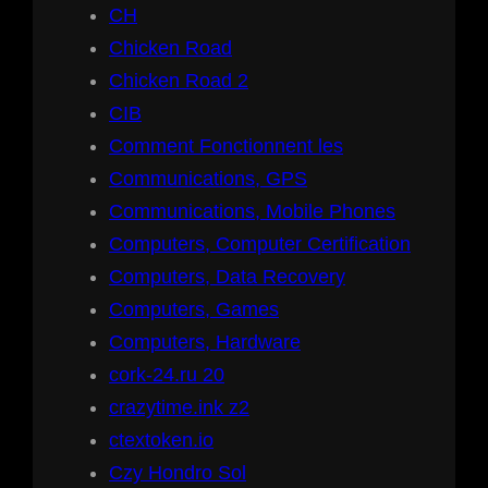
CH
Chicken Road
Chicken Road 2
CIB
Comment Fonctionnent les
Communications, GPS
Communications, Mobile Phones
Computers, Computer Certification
Computers, Data Recovery
Computers, Games
Computers, Hardware
cork-24.ru 20
crazytime.ink z2
ctextoken.io
Czy Hondro Sol