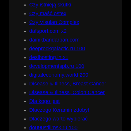
Czy istnieją skutki
Czy maść ostex
Czy Visulan Complex
dafsport.com x2
dainikbandarban.com
deeprockgalactic.ru 100
desihosting.in x1
developmentspb.ru 100
digitaleconomy.world 200
Disease & Illness, Breast Cancer
Disease & Illness, Colon Cancer
Dla kogo jest
Dlaczego Keramin zdobył
Dlaczego warto wybierać
dou9ustilimsk.ru 100