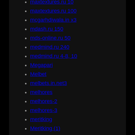
maxtextures.ru 10
maxtextures.ru 100
mcgarhdiwala.in x3
mdash.ru 150
mds-online.ru 50
medmind.ru 240
medmind.ru 4-8, 10
Megapari
Melbet
melbets.in.net3
melhores
melhores-2
melhores-3
meritking
Meritking (1)