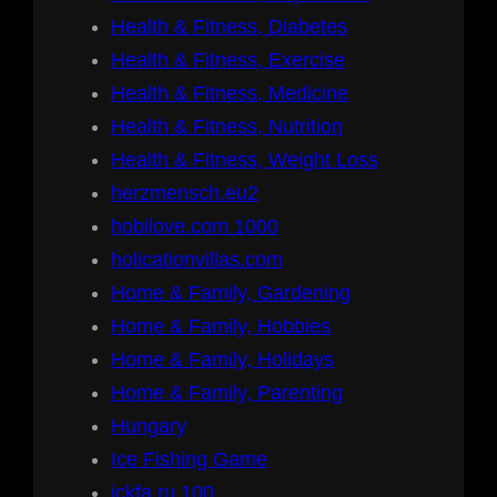
Health & Fitness, Diabetes
Health & Fitness, Exercise
Health & Fitness, Medicine
Health & Fitness, Nutrition
Health & Fitness, Weight Loss
herzmensch.eu2
hobilove.com 1000
holicationvillas.com
Home & Family, Gardening
Home & Family, Hobbies
Home & Family, Holidays
Home & Family, Parenting
Hungary
Ice Fishing Game
ickfa.ru 100