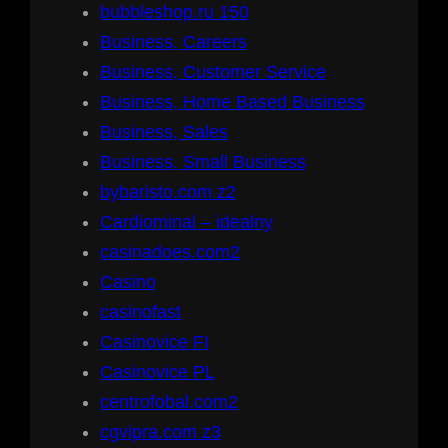
bubbleshop.ru 150
Business, Careers
Business, Customer Service
Business, Home Based Business
Business, Sales
Business, Small Business
bybaristo.com z2
Cardiominal – idealny
casinadoes.com2
Casino
casinofast
Casinovice FI
Casinovice PL
centrofobal.com2
cgvipra.com z3