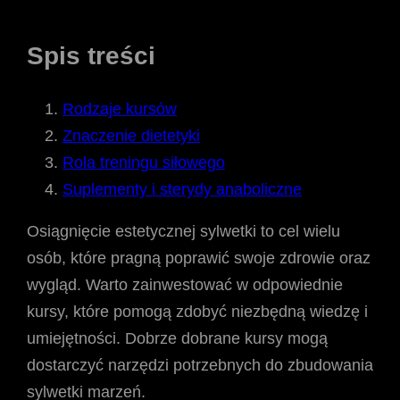
Spis treści
Rodzaje kursów
Znaczenie dietetyki
Rola treningu siłowego
Suplementy i sterydy anaboliczne
Osiągnięcie estetycznej sylwetki to cel wielu
osób, które pragną poprawić swoje zdrowie oraz
wygląd. Warto zainwestować w odpowiednie
kursy, które pomogą zdobyć niezbędną wiedzę i
umiejętności. Dobrze dobrane kursy mogą
dostarczyć narzędzi potrzebnych do zbudowania
sylwetki marzeń.