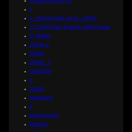
1xslots.us.com 20
2
2_chickenroad.net.gr_10000
2) 22000 links English SMM Panel
2) 3000k
2000A Z
2000Z
2000Z_2
2000ZDP
3
3000Z
3600anch
4
4000 ancorZ
4000AZ