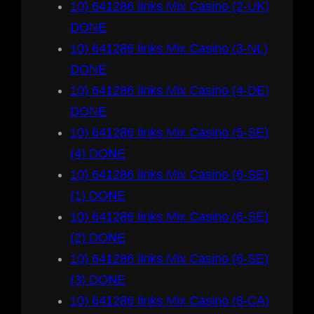
10) 641286 links Mix Casino (2-UK)
DONE
10) 641286 links Mix Casino (3-NL)
DONE
10) 641286 links Mix Casino (4-DE)
DONE
10) 641286 links Mix Casino (5-SE)
(4) DONE
10) 641286 links Mix Casino (6-SE)
(1) DONE
10) 641286 links Mix Casino (6-SE)
(2) DONE
10) 641286 links Mix Casino (6-SE)
(3) DONE
10) 641286 links Mix Casino (8-CA)