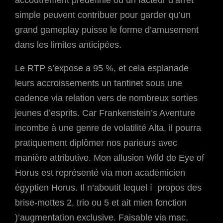
simple peuvent contribuer pour garder qu’un
grand gameplay puisse le forme d’amusement
dans les limites anticipées.
Le RTP s’expose a 95 %, et cela esplanade
leurs accroissements un tantinet sous une
cadence via relation vers de nombreux sorties
jeunes d’esprits. Car Frankenstein’s Aventure
incombe à une genre de volatilité Alta, il pourra
pratiquement diplômer nos parieurs avec
manière attributive. Mon allusion Wild de Eye of
Horus est représenté via mon académicien
égyptien Horus. Il n’aboutit lequel í propos des
brise-mottes 2, trio ou 5 et ait mien fonction
)’augmentation exclusive. Faisable via mac,