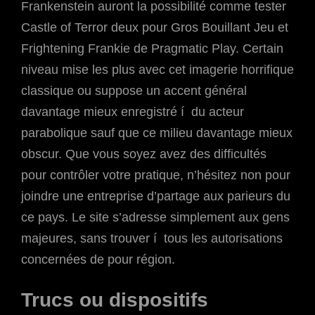
Frankenstein auront la possibilité comme tester
Castle of Terror deux pour Gros Bouillant Jeu et
Frightening Frankie de Pragmatic Play.
Certain
niveau mise les plus avec cet imagerie horrifique
classique ou suppose un accent général
davantage mieux enregistré í du acteur
parabolique sauf que ce milieu davantage mieux
obscur. Que vous soyez avez des difficultés
pour contrôler votre pratique, n’hésitez non pour
joindre une entreprise d’partage aux parieurs du
ce pays. Le site s’adresse simplement aux gens
majeures, sans trouver í tous les autorisations
concernées de pour région.
Trucs ou dispositifs