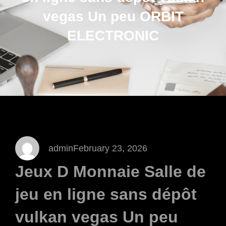
vegas Un peu ORBIT
ELECTRONIC
admin
February 23, 2026
Jeux D Monnaie Salle de
jeu en ligne sans dépôt
vulkan vegas Un peu