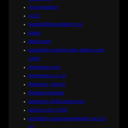
Avia Masters
Az21
backtolifefoundation.in2
bahis
Bahiscom
basaribet-guncel-giris-adresi.com
1000
bbmpgov.com
beregaevo.ru 10
Betfouru Casino
Betlabel betting
betwoon-2026casino.top
beyloc.com 1000
bezflash.rugamestagФайтз-ио 20,
30