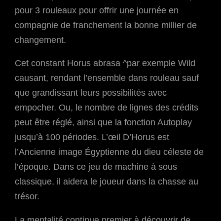
pour 3 rouleaux pour offrir une journée en
compagnie de franchement la bonne millier de
changement.
Cet constant Horus abrasa ^par exemple Wild
causant, rendant l’ensemble dans rouleau sauf
que grandissant leurs possibilités avec
empocher. Ou, le nombre de lignes des crédits
peut être réglé, ainsi que la fonction Autoplay
jusqu’à 100 périodes. L’œil D’Horus est
l’Ancienne image Égyptienne du dieu céleste de
l’époque. Dans ce jeu de machine à sous
classique, il aidera le joueur dans la chasse au
trésor.
La mentalité continue premier à découvrir de