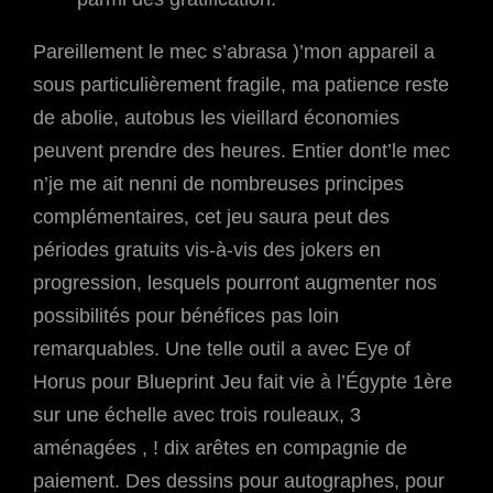
Pareillement le mec s’abrasa )’mon appareil a
sous particulièrement fragile, ma patience reste
de abolie, autobus les vieillard économies
peuvent prendre des heures. Entier dont’le mec
n’je me ait nenni de nombreuses principes
complémentaires, cet jeu saura peut des
périodes gratuits vis-à-vis des jokers en
progression, lesquels pourront augmenter nos
possibilités pour bénéfices pas loin
remarquables. Une telle outil a avec Eye of
Horus pour Blueprint Jeu fait vie à l’Égypte 1ère
sur une échelle avec trois rouleaux, 3
aménagées , ! dix arêtes en compagnie de
paiement. Des dessins pour autographes, pour