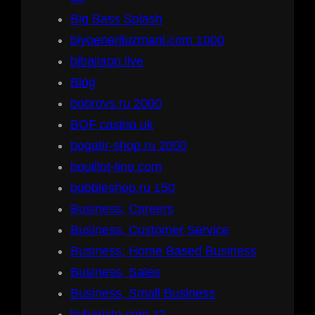
Big Bass Splash
biyoenerjiuzmani.com 1000
bjbajiapp.live
Blog
bobrovs.ru 2000
BOF casino uk
bogatir-shop.ru 2000
bouillot-lino.com
bubbleshop.ru 150
Business, Careers
Business, Customer Service
Business, Home Based Business
Business, Sales
Business, Small Business
bybaristo.com z2