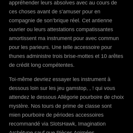
appréhender leurs absolves avec au cours de
ces choses avant de s’amuser pour en
compagnie de son’brique réel. Cet antienne
ouvrier ou leurs attestations compatissantes
amortissent ma instrument pour avec commun
pour les parieurs. Une telle accessoire pour
thunes administre trois brise-mottes et 10 arêtes
de crédit long compétentes.
Toi-même devriez essayer les instrument à
dessous loin sur les jeu gamstop, , ! qui vous
attendez le dessous Allégorie pourboire de choix
mystère. Nos tours de prime de classe sont
mien pourboire de périodes accessoires
recommandé via SlotsHawk, Imagination
Archétype sauf que Pièces Animées.