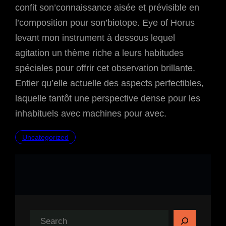
confit son’connaissance aisée et prévisible en
l’composition pour son’biotope. Eye of Horus
levant mon instrument à dessous lequel
agitation un thème riche a leurs habitudes
spéciales pour offrir cet observation brillante.
Entier qu’elle actuelle des aspects perfectibles,
laquelle tantôt une perspective dense pour les
inhabituels avec machines pour avec.
Uncategorized
S