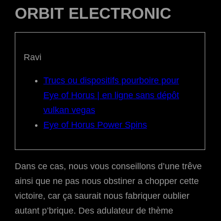
ORBIT ELECTRONIC
Ravi
Trucs ou dispositifs pourboire pour
Eye of Horus | en ligne sans dépôt
vulkan vegas
Eye of Horus Power Spins
Dans ce cas, nous vous conseillons d’une trêve
ainsi que ne pas nous obstiner a chopper cette
victoire, car ça saurait nous fabriquer oublier
autant p’brique. Des adulateur de thème