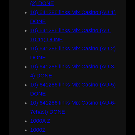
(2) DONE
10) 641286 links Mix Casino (AU-1)
DONE
10) 641286 links Mix Casino (AU-
10-11) DONE
10) 641286 links Mix Casino (AU-2)
DONE
10) 641286 links Mix Casino (AU-3-
4) DONE
10) 641286 links Mix Casino (AU-5)
DONE
10) 641286 links Mix Casino (AU-6-
7chast) DONE
1000A Z
1000Z