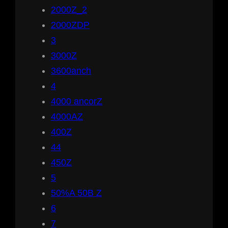
2000Z_2
2000ZDP
3
3000Z
3600anch
4
4000 ancorZ
4000AZ
400Z
44
450Z
5
50%A 50B Z
6
7