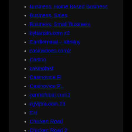
Business, Home Based Business
Business, Sales
Business, Small Business
bybaristo.com z2
Cardiominal – idealny
casinadoes.com2
Casino
casinofast
Casinovice FI
Casinovice PL
centrofobal.com2
cgvipra.com z3
CH
Chicken Road
Chicken Road 2