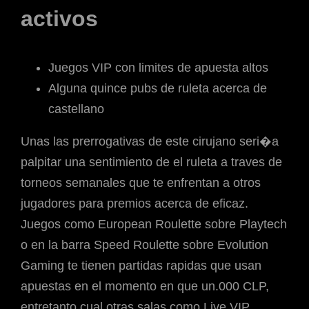
activos
Juegos VIP con limites de apuesta altos
Alguna quince pubs de ruleta acerca de
castellano
Unas las prerrogativas de este cirujano seri�a
palpitar una sentimiento de el ruleta a traves de
torneos semanales que te enfrentan a otros
jugadores para premios acerca de eficaz.
Juegos como European Roulette sobre Playtech
o en la barra Speed Roulette sobre Evolution
Gaming te tienen partidas rapidas que usan
apuestas en el momento en que un.000 CLP,
entretanto cual otras salas como Live VIP