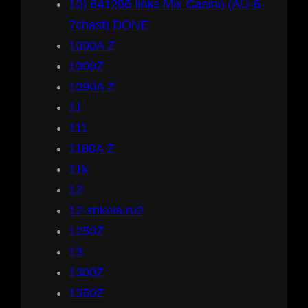
10) 641286 links Mix Casino (AU-6-
7chast) DONE
1000A Z
1000Z
1090A Z
11
111
1180A Z
11k
12
12-shkola.ru2
1250Z
13
1300Z
1350Z