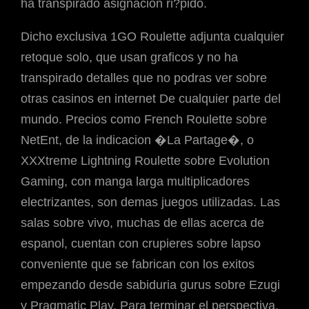
ha transpirado asignacion ri?pido.
Dicho exclusiva 1GO Roulette adjunta cualquier
retoque solo, que usan graficos y no ha
transpirado detalles que no podras ver sobre
otras casinos en internet De cualquier parte del
mundo. Precios como French Roulette sobre
NetEnt, de la indicacion �La Partage�, o
XXXtreme Lightning Roulette sobre Evolution
Gaming, con manga larga multiplicadores
electrizantes, son demas juegos utilizadas. Las
salas sobre vivo, muchas de ellas acerca de
espanol, cuentan con crupieres sobre lapso
conveniente que se fabrican con los exitos
empezando desde sabiduria gurus sobre Ezugi
y Pragmatic Play. Para terminar el perspectiva,