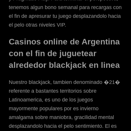
tenemos algun bono semanal para recargas con
el fin de apresurar tu juego desplazandolo hacia
el pelo otras niveles VIP.
Casinos online de Argentina
con el fin de juguetear
alrededor blackjack en linea
Nuestro blackjack, tambien denominado �21�
referente a bastantes territorios sobre
Latinoamerica, es uno de los juegos
mayormente populares por es invierno
amalgama sobre maniobra, gracilidad mental
desplazandolo hacia el pelo sentimiento. El es