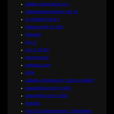
adobe generative ai 1
advantagerehabinc.net c2
ai chatbot bard 3
alliance-teh.ru 200
Allyspin
ALLZ
ALLZ 50-50
anonymous
antsaat.com
APK
apteka-24online.pl: Gdzie znaleźć
aquacitysuit.com 1000
aracteknik.com 1000
Articles
Arts & Entertainment, Celebrities