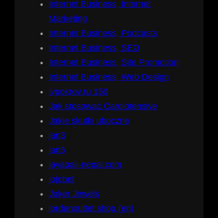
Internet Business, Internet
Marketing
Internet Business, Podcasts
Internet Business, SEO
Internet Business, Site Promotion
Internet Business, Web Design
ivpokrov.ru 150
Jak stosować Cardiotensive
Jakie skutki uboczne
jan3
jan5
jayabaji-nepal.com
jojobet
Joker Jewels
jordanoutlet.shop (en)