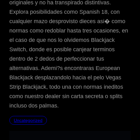
originales y no ha transpirado distintivas.
Explora posibilidades como Spanish 18, con
cualquier mazo desprovisto dieces asi� como
normas como redoblar hasta tres ocasiones, en
el caso de que nos lo olvidemos Blackjack
Switch, donde es posible canjear terminos
dentro de 2 dedos de perfeccionar tus
alternativas. Ademi?s encontraras European
Blackjack desplazandolo hacia el pelo Vegas
Strip Blackjack, todo una con normas ineditos
como nuestro dealer sin carta secreta o splits
incluso dos palmas.
Uncategorized