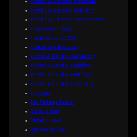
Health & Fitness, Medicine
Health & Fitness, Nutrition
Health & Fitness, Weight Loss
herzmensch.eu2
hobilove.com 1000
holicationvillas.com
Home & Family, Gardening
Home & Family, Hobbies
Home & Family, Holidays
Home & Family, Parenting
Hungary
Ice Fishing Game
ickfa.ru 100
iddog.ru 150
igle-net.ru 240