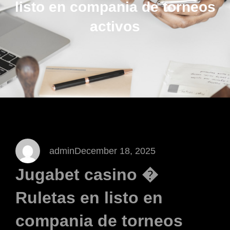
listo en compania de torneos
activos
admin
December 18, 2025
Jugabet casino �
Ruletas en listo en
compania de torneos