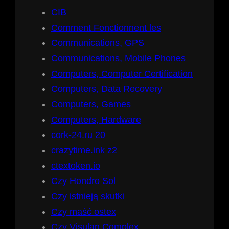
CIB
Comment Fonctionnent les
Communications, GPS
Communications, Mobile Phones
Computers, Computer Certification
Computers, Data Recovery
Computers, Games
Computers, Hardware
cork-24.ru 20
crazytime.ink z2
ctextoken.io
Czy Hondro Sol
Czy istnieją skutki
Czy maść ostex
Czy Visulan Complex