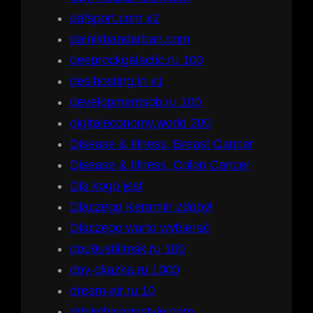
dafsport.com x2
dainikbandarban.com
deeprockgalactic.ru 100
desihosting.in x1
developmentspb.ru 100
digitaleconomy.world 200
Disease & Illness, Breast Cancer
Disease & Illness, Colon Cancer
Dla kogo jest
Dlaczego Keramin zdobył
Dlaczego warto wybierać
dou9ustilimsk.ru 100
doy-ckazka.ru 1000
dream-air.ru 10
drinkchicagostyle.com