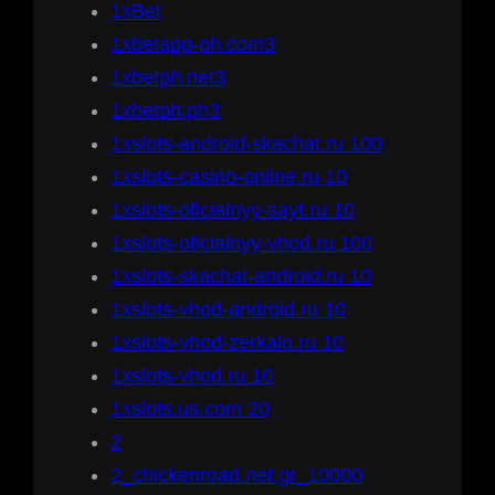
1xBet
1xbetapp-ph.com3
1xbetph.net3
1xbetph.ph3
1xslots-android-skachat.ru 100
1xslots-casino-online.ru 10
1xslots-oficialnyy-sayt.ru 10
1xslots-oficialnyy-vhod.ru 100
1xslots-skachat-android.ru 10
1xslots-vhod-android.ru 10
1xslots-vhod-zerkalo.ru 10
1xslots-vhod.ru 10
1xslots.us.com 20
2
2_chickenroad.net.gr_10000