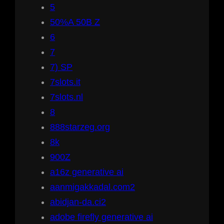
5
50%A 50B Z
6
7
7) SP
7slots.it
7slots.nl
8
888starzeg.org
8k
900Z
a16z generative ai
aanmigakkadal.com2
abidjan-da.ci2
adobe firefly generative ai