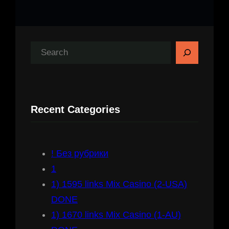
S
e
a
r
Recent Categories
c
h
! Без рубрики
1
1) 1595 links Mix Casino (2-USA)
DONE
1) 1670 links Mix Casino (1-AU)