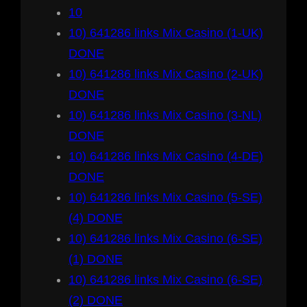
10
10) 641286 links Mix Casino (1-UK)
DONE
10) 641286 links Mix Casino (2-UK)
DONE
10) 641286 links Mix Casino (3-NL)
DONE
10) 641286 links Mix Casino (4-DE)
DONE
10) 641286 links Mix Casino (5-SE)
(4) DONE
10) 641286 links Mix Casino (6-SE)
(1) DONE
10) 641286 links Mix Casino (6-SE)
(2) DONE