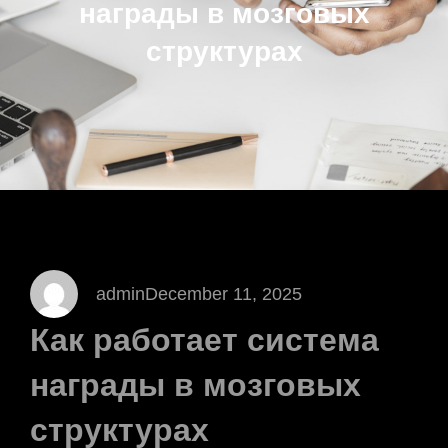
награды в мозговых
структурах
admin
December 11, 2025
Как работает система
награды в мозговых
структурах