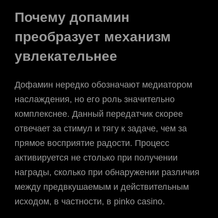
Почему допамин
преобразует механизм
увлекательнее
Дофамин нередко обозначают медиатором
наслаждения, но его роль значительно
комплекснее. Данный передатчик скорее
отвечает за стимул и тягу к задаче, чем за
прямое восприятие радости. Процесс
активируется не столько при получении
награды, сколько при обнаружении различия
между предвкушаемым и действительным
исходом, в частности, в pinko casino.