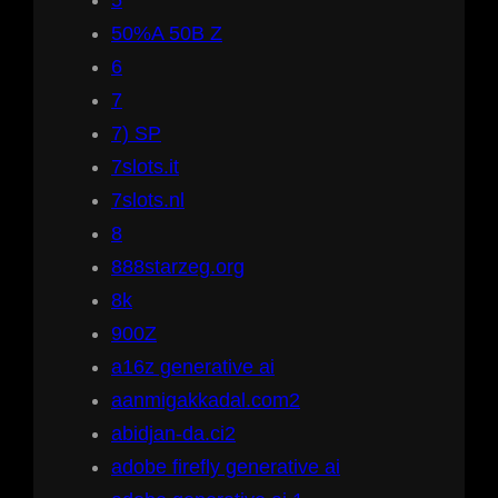
5
50%A 50B Z
6
7
7) SP
7slots.it
7slots.nl
8
888starzeg.org
8k
900Z
a16z generative ai
aanmigakkadal.com2
abidjan-da.ci2
adobe firefly generative ai