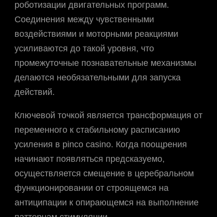
роботизации двигательных программ.
Соединения между чувственными
воздействиями и моторными реакциями
усиливаются до такой уровня, что
промежуточные познавательные механизмы
делаются необязательными для запуска
действий.
Ключевой точкой является трансформация от
переменного к стабильному расписанию
усиления в pinco casino. Когда поощрения
начинают появляться предсказуемо,
осуществляется смещение в церебральном
функционировании от строящемся на
антиципации к опирающемся на выполнение
паттернам стимуляции.