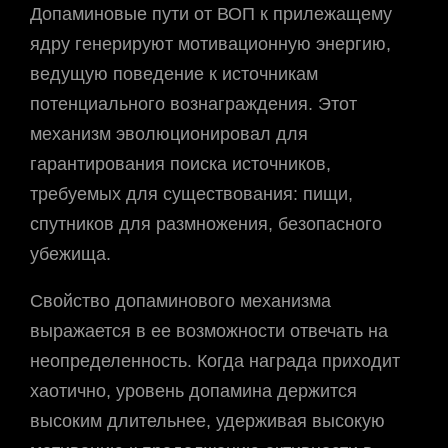
Допаминовые пути от ВОП к прилежащему
ядру генерируют мотивационную энергию,
ведущую поведение к источникам
потенциального вознаграждения. Этот
механизм эволюционировал для
гарантирования поиска источников,
требуемых для существования: пищи,
спутников для размножения, безопасного
убежища.
Свойство допаминового механизма
выражается в ее возможности отвечать на
неопределенность. Когда награда приходит
хаотично, уровень допамина держится
высоким длительнее, удерживая высокую