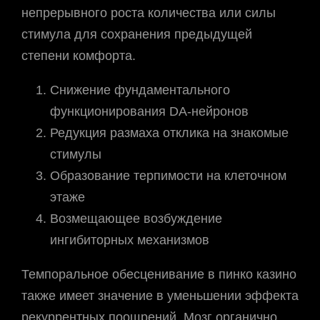
непрерывного роста количества или силы
стимула для сохранения предыдущей
степени комфорта.
Снижение фундаментального
функционирования DA-нейронов
Редукция размаха отклика на знакомые
стимулы
Образование терпимости на клеточном
этаже
Возмещающее возбуждение
ингибиторных механизмов
Темпоральное обесценивание в пинко казино
также имеет значение в уменьшении эффекта
рекуррентных поощрений. Мозг органично