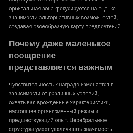
орбитальная зона фокусируется на оценке
значимости альтернативных возможностей,
создавая своеобразную карту предпочтений.
Почему даже маленькое
поощрение
представляется важным
Чувствительность к награде изменяется в
зависимости от различных условий,
охватывая врожденные характеристики,
настоящее организменный режим и
предшествующий опыт. Церебральные
структуры умеет увеличивать значимость