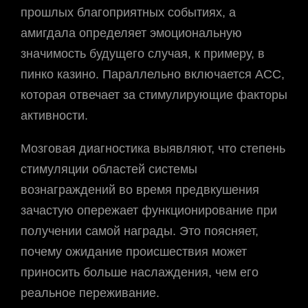
прошлых благоприятных событиях, а
амигдала определяет эмоциональную
значимость будущего случая, к примеру, в
пинко казино. Параллельно включается АСС,
которая отвечает за стимулирующие факторы
активности.
Мозговая диагностика выявляют, что степень
стимуляции областей системы
вознаграждений во время предвкушения
зачастую опережает функционирование при
получении самой награды. Это поясняет,
почему ожидание происшествия может
приносить больше наслаждения, чем его
реальное переживание.