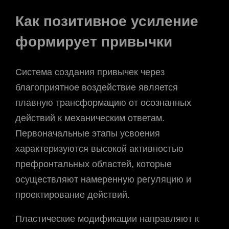
Как позитивное усиление
формирует привычки
Система создания привычек через
благоприятное воздействие является
плавную трансформацию от осознанных
действий к механическим ответам.
Первоначальные этапы усвоения
характеризуются высокой активностью
префронтальных областей, которые
осуществляют намеренную регуляцию и
проектирование действий.
Пластические модификации направляют к