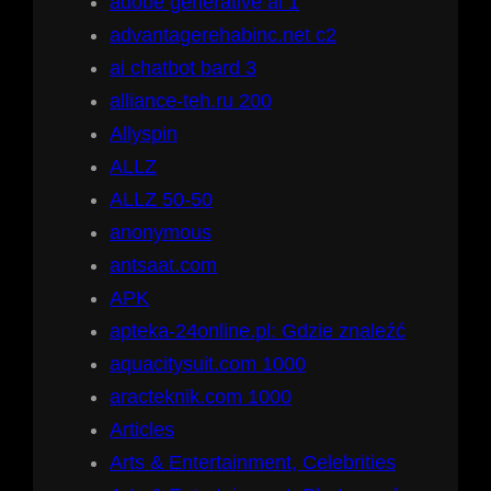
adobe generative ai 1
advantagerehabinc.net c2
ai chatbot bard 3
alliance-teh.ru 200
Allyspin
ALLZ
ALLZ 50-50
anonymous
antsaat.com
APK
apteka-24online.pl: Gdzie znaleźć
aquacitysuit.com 1000
aracteknik.com 1000
Articles
Arts & Entertainment, Celebrities