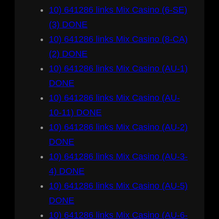
10) 641286 links Mix Casino (6-SE)
(3) DONE
10) 641286 links Mix Casino (8-CA)
(2) DONE
10) 641286 links Mix Casino (AU-1)
DONE
10) 641286 links Mix Casino (AU-
10-11) DONE
10) 641286 links Mix Casino (AU-2)
DONE
10) 641286 links Mix Casino (AU-3-
4) DONE
10) 641286 links Mix Casino (AU-5)
DONE
10) 641286 links Mix Casino (AU-6-