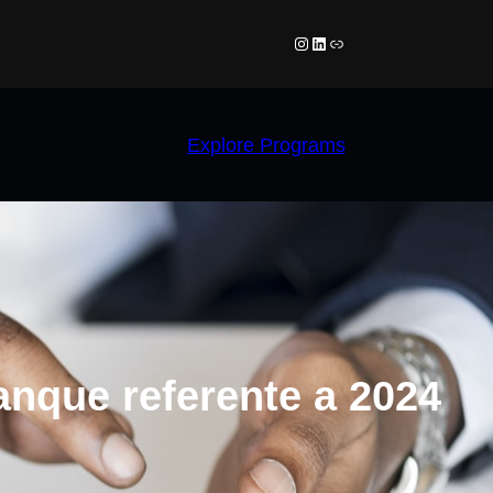
Instagram
LinkedIn
Link
Explore Programs
anque referente a 2024