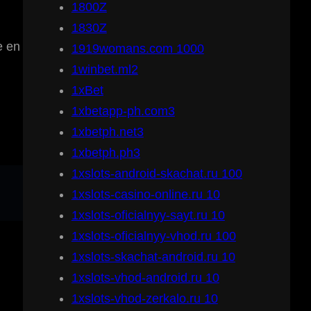
1800Z
1830Z
e en
1919womans.com 1000
1winbet.ml2
1xBet
1xbetapp-ph.com3
1xbetph.net3
1xbetph.ph3
1xslots-android-skachat.ru 100
1xslots-casino-online.ru 10
1xslots-oficialnyy-sayt.ru 10
1xslots-oficialnyy-vhod.ru 100
1xslots-skachat-android.ru 10
1xslots-vhod-android.ru 10
1xslots-vhod-zerkalo.ru 10