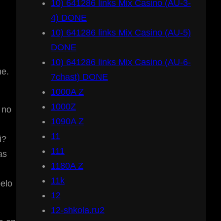
10) 641286 links Mix Casino (AU-3-
4) DONE
10) 641286 links Mix Casino (AU-5)
DONE
10) 641286 links Mix Casino (AU-6-
ne.
7chast) DONE
1000A Z
1000Z
 no
1090A Z
11
i?
111
as
1180A Z
11k
pelo
12
12-shkola.ru2