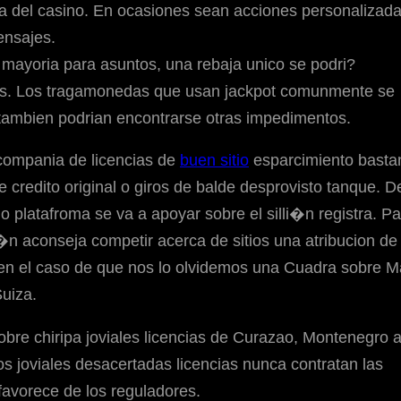
ria del casino. En ocasiones sean acciones personalizad
ensajes.
a mayoria para asuntos, una rebaja unico se podri?
s. Los tragamonedas que usan jackpot comunmente se
tambien podrian encontrarse otras impedimentos.
 compania de licencias de
buen sitio
esparcimiento basta
 credito original o giros de balde desprovisto tanque. 
platafroma se va a apoyar sobre el silli�n registra. Pa
i�n aconseja competir acerca de sitios una atribucion de
r en el caso de que nos lo olvidemos una Cuadra sobre 
Suiza.
obre chiripa joviales licencias de Curazao, Montenegro 
os joviales desacertadas licencias nunca contratan las
favorece de los reguladores.