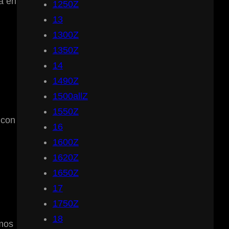
a en
1250Z
13
1300Z
1350Z
14
1490Z
1500allZ
1550Z
 con
16
1600Z
1620Z
1650Z
17
1750Z
18
amos