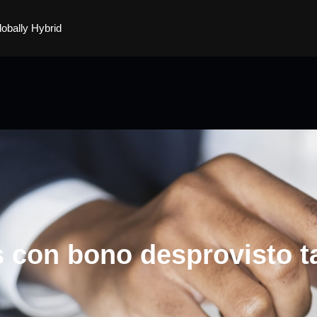
lobally Hybrid
s con bono desprovisto t