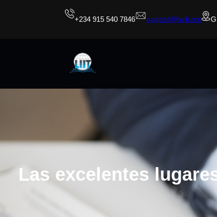
Skip
+234 915 540 7846
support@lwiit.org
G
to
content
Las excelentes lugare