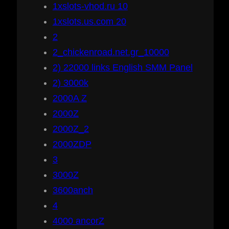
1xslots-vhod.ru 10
1xslots.us.com 20
2
2_chickenroad.net.gr_10000
2) 22000 links English SMM Panel
2) 3000k
2000A Z
2000Z
2000Z_2
2000ZDP
3
3000Z
3600anch
4
4000 ancorZ