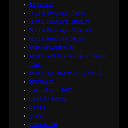
fitago.ru 20
Food & Beverage, Coffee
Food & Beverage, Cooking
Food & Beverage, Gourmet
Food & Beverage, Wine
fortboyard.online 20
fortune-rabbit-demo-online.comen
(200)
fortune-tiger-demo-online.com 2
fuertaco.es
fxforumtr.com 1000
Gambling\lottery
Games
general
gispp.ru 200