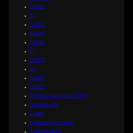
1550Z
16
1600Z
1620Z
1650Z
17
1750Z
18
1800Z
1830Z
1919womans.com 1000
1winbet.ml2
1xBet
1xbetapp-ph.com3
1xbetph.net3