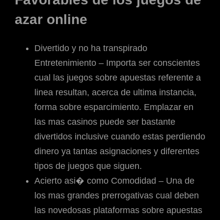
azar online
Divertido y no ha transpirado
Entretenimiento – Importa ser conscientes
cual las juegos sobre apuestas referente a
linea resultan, acerca de ultima instancia,
forma sobre esparcimiento. Emplazar en
las mas casinos puede ser bastante
divertidos inclusive cuando estas perdiendo
dinero ya tantas asignaciones y diferentes
tipos de juegos que siguen.
Acierto asi� como Comodidad – Una de
los mas grandes prerrogativas cual deben
las novedosas plataformas sobre apuestas