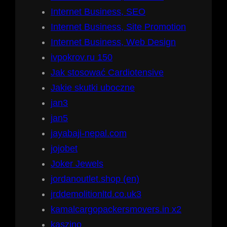
Internet Business, SEO
Internet Business, Site Promotion
Internet Business, Web Design
ivpokrov.ru 150
Jak stosować Cardiotensive
Jakie skutki uboczne
jan3
jan5
jayabaji-nepal.com
jojobet
Joker Jewels
jordanoutlet.shop (en)
jrddemolitionltd.co.uk3
kamalcargopackersmovers.in x2
kaszino