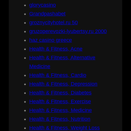
glorycasino
Grandpashabet
groznycityhotel.ru 50
gruzoperevozki-lyubertsy.ru 2000
haz casino greece
Health & Fitness, Acne
Health & Fitness, Alternative
Medicine
Health & Fitness, Cardio
Health & Fitness, Depression
Health & Fitness, Diabetes
Health & Fitness, Exercise
Health & Fitness, Medicine
Health & Fitness, Nutrition
Health & Fitness, Weight Loss