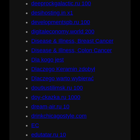
deeprockgalactic.ru 100
desihosting.in x1
developmentspb.ru 100
digitaleconomy.world 200
Disease & Illness, Breast Cancer
Disease & Illness, Colon Cancer
Dla kogo jest
Dlaczego Keramin zdobył
Dlaczego warto wybierać
dou9ustilimsk.ru 100
doy-ckazka.ru 1000
dream-air.ru 10
drinkchicagostyle.com
EC
edutatar.ru 10