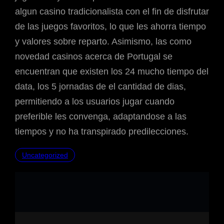
algun casino tradicionalista con el fin de disfrutar
de las juegos favoritos, lo que les ahorra tiempo
y valores sobre reparto. Asimismo, las como
novedad casinos acerca de Portugal se
encuentran que existen los 24 mucho tiempo del
data, los 5 jornadas de el cantidad de dias,
permitiendo a los usuarios jugar cuando
preferible les convenga, adaptandose a las
tiempos y no ha transpirado predilecciones.
Uncategorized