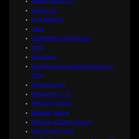
auteka-aba.ru 20
aveslim.ru
Avia Masters
Az21
backtolifefoundation.in2
bahis
Bahiscom
basaribet-guncel-giris-adresi.com
1000
bbmpgov.com
beregaevo.ru 10
Betfouru Casino
Betlabel betting
betwoon-2026casino.top
beyloc.com 1000