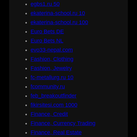
egbs1.ru 50
ekaterina-school.ru 10
ekaterina-school.ru 100
Euro Bets DE
Euro Bets NL
evo33-nepal.com
Fashion, Clothing
Fashion, Jewelry
fc-metallurg.ru 10
fcommunity.ru
feb_breakoutfinder
fikirsitesi.com 1000
Finance, Credit
Finance, Currency Trading
Finance, Real Estate