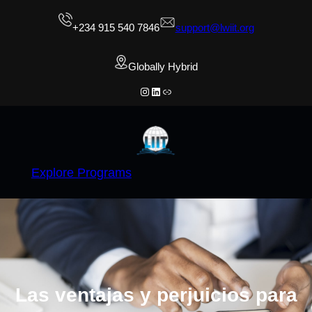
Skip
+234 915 540 7846
support@lwiit.org
to
content
Globally Hybrid
Instagram
LinkedIn
Link
Explore Programs
Las ventajas y perjuicios para