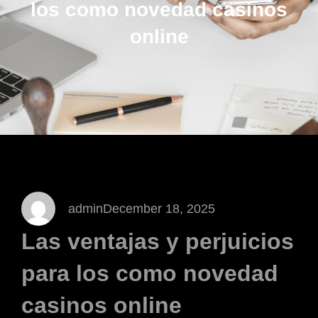
los como novedad casinos
online
admin
December 18, 2025
Las ventajas y perjuicios
para los como novedad
casinos online