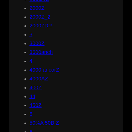
2000Z
2000Z_2
2000ZDP
3
3000Z
3600anch
4
4000 ancorZ
4000AZ
400Z
44
450Z
5
50%A 50B Z
6