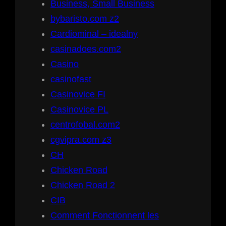
Business, Small Business
bybaristo.com z2
Cardiominal – idealny
casinadoes.com2
Casino
casinofast
Casinovice FI
Casinovice PL
centrofobal.com2
cgvipra.com z3
CH
Chicken Road
Chicken Road 2
CIB
Comment Fonctionnent les