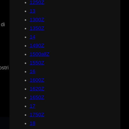
1250Z
13
1300Z
 di
1350Z
14
1490Z
1500allZ
1550Z
stri
16
1600Z
1620Z
1650Z
17
1750Z
18