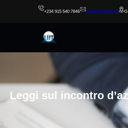
Skip
+234 915 540 7846
support@lwiit.org
G
to
content
Leggi sul incontro d’a