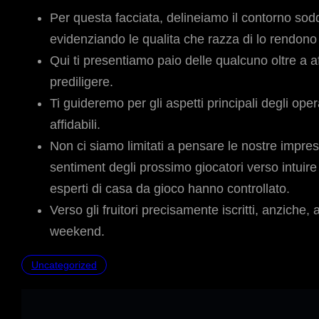
Per questa facciata, delineiamo il contorno so
evidenziando le qualita che razza di lo rendono 
Qui ti presentiamo paio delle qualcuno oltre a a
prediligere.
Ti guideremo per gli aspetti principali degli op
affidabili.
Non ci siamo limitati a pensare le nostre impre
sentiment degli prossimo giocatori verso intuire 
esperti di casa da gioco hanno controllato.
Verso gli fruitori precisamente iscritti, anziche
weekend.
Uncategorized