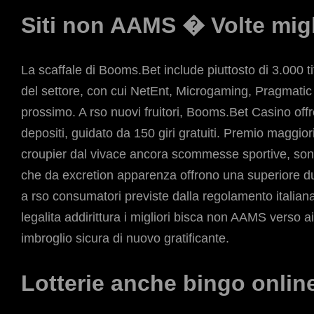
Siti non AAMS � Volte migl
La scaffale di Booms.Bet include piuttosto di 3.000 tit
del settore, con cui NetEnt, Microgaming, Pragmatic
prossimo. A rso nuovi fruitori, Booms.Bet Casino off
depositi, guidato da 150 giri gratuiti. Premio maggiori,
croupier dal vivace ancora scommesse sportive, sono q
che da excretion apparenza offrono una superiore dutti
a rso consumatori previste dalla regolamento italiana
legalita addirittura i migliori bisca non AAMS verso a
imbroglio sicura di nuovo gratificante.
Lotterie anche bingo onlin