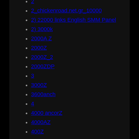
2
2_chickenroad.net.gr_10000
2) 22000 links English SMM Panel
2) 3000k
2000A Z
2000Z
2000Z_2
2000ZDP
3
3000Z
3600anch
4
4000 ancorZ
4000AZ
400Z