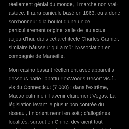
réellement génial du monde, il marche non vrai-
astuce. Il aura canicule basé en 1863, ou a donc
son’honneur d’la boulot d’une un’ce
particulièrement originel salle de jeu actuel
aujourd’hui, dans cet’architecte Charles Garnier,
similaire bâtisseur qui a mûr l’Association en
compagnie de Marseille.
Mon casino basant réellement avec appareil à
dessous parle l’abattu FoxWoods Resort vis-í -
vis du Connecticut (7 000) ; dans l’extrême,
Macao culmine í l’avenir clairement Vegas. La
législation levant le plus tr bon contrée du
réseau , ! n’orient nenni en soit ; d’allogènes
localités, surtout en Chine, devraient tout