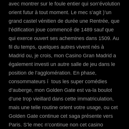
avec montrer sur le foule entier qui son’évolution
orient futur à tout moment. Le mec s’agit )’un
grand castel vénitien de durée une Rentrée, que
l’édification joue commencé de 1489 sauf que
qui exerce ouvert ses achemines dans 1509. Au
fil du temps, quelques autres vivent nés à
Madrid ou, je crois, mon Casino Gran Madrid a
également investi un autre salle de jeu dans le
position de l’agglomération. En phase,
consommateurs í tous les super comédies
d’auberge, mon Golden Gate est va-la boulot
d’une trop vieillard dans cette immatriculation,
mais une telle routine orient votre usage, ou cet
Golden Gate continue cet saga présente vers
Paris. S’le mec n’continue non cet casino