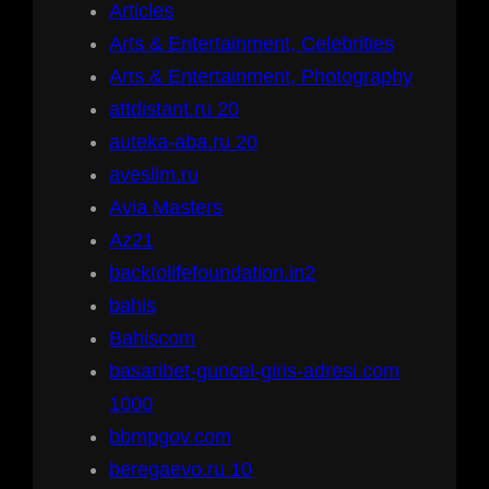
Articles
Arts & Entertainment, Celebrities
Arts & Entertainment, Photography
attdistant.ru 20
auteka-aba.ru 20
aveslim.ru
Avia Masters
Az21
backtolifefoundation.in2
bahis
Bahiscom
basaribet-guncel-giris-adresi.com
1000
bbmpgov.com
beregaevo.ru 10