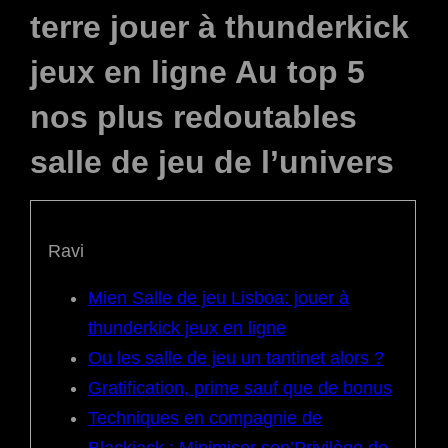
terre jouer à thunderkick
jeux en ligne Au top 5
nos plus redoutables
salle de jeu de l’univers
Ravi
Mien Salle de jeu Lisboa: jouer à
thunderkick jeux en ligne
Ou les salle de jeu un tantinet alors ?
Gratification, prime sauf que de bonus
Techniques en compagnie de