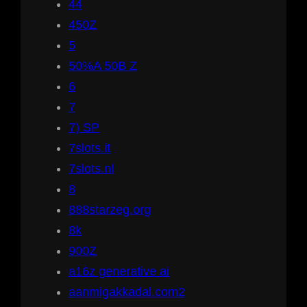
44
450Z
5
50%A 50B Z
6
7
7) SP
7slots.it
7slots.nl
8
888starzeg.org
8k
900Z
a16z generative ai
aanmigakkadal.com2