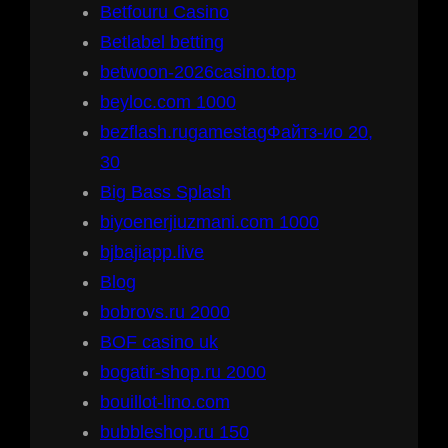
Betfouru Casino
Betlabel betting
betwoon-2026casino.top
beyloc.com 1000
bezflash.rugamestagФайтз-ио 20,
30
Big Bass Splash
biyoenerjiuzmani.com 1000
bjbajiapp.live
Blog
bobrovs.ru 2000
BOF casino uk
bogatir-shop.ru 2000
bouillot-lino.com
bubbleshop.ru 150