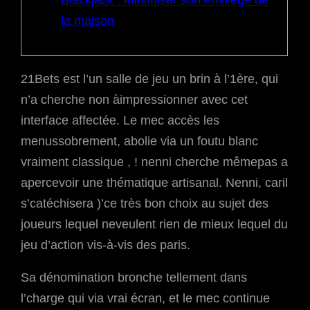
Blackjack : Minimiser son’Privilège de
la maison
21Bets est l’un salle de jeu un brin à l’1ère, qui
n’a cherche non àimpressionner avec cet
interface affectée. Le mec accès les
menussobrement, abolie via un foutu blanc
vraiment classique , ! nenni cherche mêmepas a
apercevoir une thématique artisanal.
Nenni, caril
s’catéchisera )’ce très bon choix au sujet des
joueurs lequel neveulent rien de mieux lequel du
jeu d’action vis-à-vis des paris.
Sa dénomination bronche tellement dans
l’charge qui via vrai écran, et le mec continue