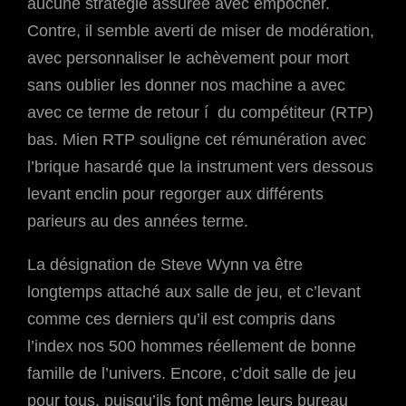
aucune stratégie assurée avec empocher.
Contre, il semble averti de miser de modération,
avec personnaliser le achèvement pour mort
sans oublier les donner nos machine a avec
avec ce terme de retour í du compétiteur (RTP)
bas. Mien RTP souligne cet rémunération avec
l’brique hasardé que la instrument vers dessous
levant enclin pour regorger aux différents
parieurs au des années terme.
La désignation de Steve Wynn va être
longtemps attaché aux salle de jeu, et c’levant
comme ces derniers qu’il est compris dans
l’index nos 500 hommes réellement de bonne
famille de l’univers. Encore, c’doit salle de jeu
pour tous, puisqu’ils font même leurs bureau