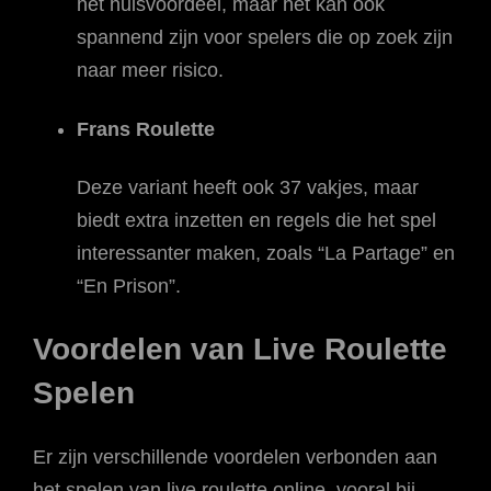
het huisvoordeel, maar het kan ook
spannend zijn voor spelers die op zoek zijn
naar meer risico.
Frans Roulette
Deze variant heeft ook 37 vakjes, maar
biedt extra inzetten en regels die het spel
interessanter maken, zoals “La Partage” en
“En Prison”.
Voordelen van Live Roulette
Spelen
Er zijn verschillende voordelen verbonden aan
het spelen van live roulette online, vooral bij