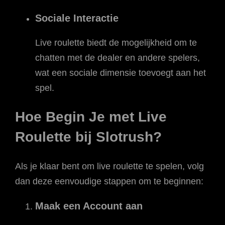
Sociale Interactie
Live roulette biedt de mogelijkheid om te
chatten met de dealer en andere spelers,
wat een sociale dimensie toevoegt aan het
spel.
Hoe Begin Je met Live
Roulette bij Slotrush?
Als je klaar bent om live roulette te spelen, volg
dan deze eenvoudige stappen om te beginnen:
Maak een Account aan