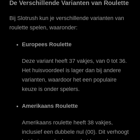
De Verschillende Varianten van Roulette
Bij Slotrush kun je verschillende varianten van
roulette spelen, waaronder:
Europees Roulette
Deze variant heeft 37 vakjes, van 0 tot 36.
Het huisvoordeel is lager dan bij andere
varianten, waardoor het een populaire
keuze is onder spelers.
Amerikaans Roulette
Amerikaans roulette heeft 38 vakjes,
inclusief een dubbele nul (00). Dit verhoogt