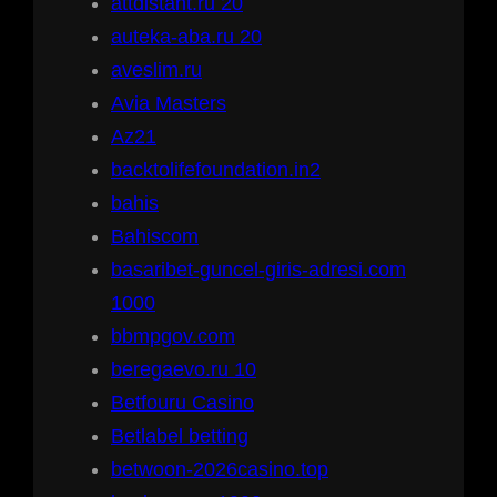
attdistant.ru 20
auteka-aba.ru 20
aveslim.ru
Avia Masters
Az21
backtolifefoundation.in2
bahis
Bahiscom
basaribet-guncel-giris-adresi.com
1000
bbmpgov.com
beregaevo.ru 10
Betfouru Casino
Betlabel betting
betwoon-2026casino.top