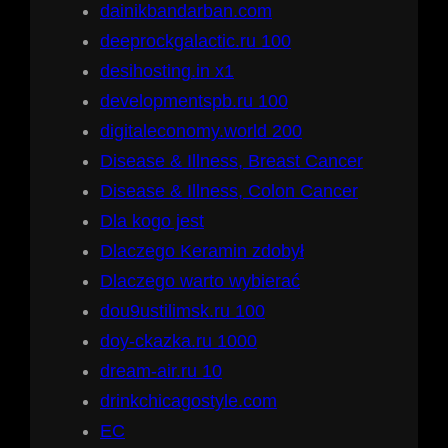
dainikbandarban.com
deeprockgalactic.ru 100
desihosting.in x1
developmentspb.ru 100
digitaleconomy.world 200
Disease & Illness, Breast Cancer
Disease & Illness, Colon Cancer
Dla kogo jest
Dlaczego Keramin zdobył
Dlaczego warto wybierać
dou9ustilimsk.ru 100
doy-ckazka.ru 1000
dream-air.ru 10
drinkchicagostyle.com
EC