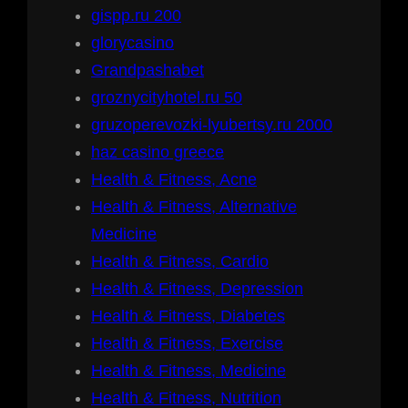
gispp.ru 200
glorycasino
Grandpashabet
groznycityhotel.ru 50
gruzoperevozki-lyubertsy.ru 2000
haz casino greece
Health & Fitness, Acne
Health & Fitness, Alternative
Medicine
Health & Fitness, Cardio
Health & Fitness, Depression
Health & Fitness, Diabetes
Health & Fitness, Exercise
Health & Fitness, Medicine
Health & Fitness, Nutrition