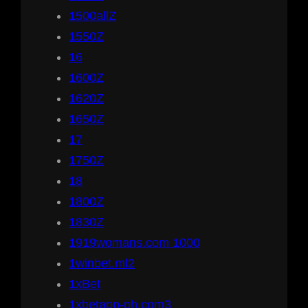
1500allZ
1550Z
16
1600Z
1620Z
1650Z
17
1750Z
18
1800Z
1830Z
1919womans.com 1000
1winbet.ml2
1xBet
1xbetapp-ph.com3