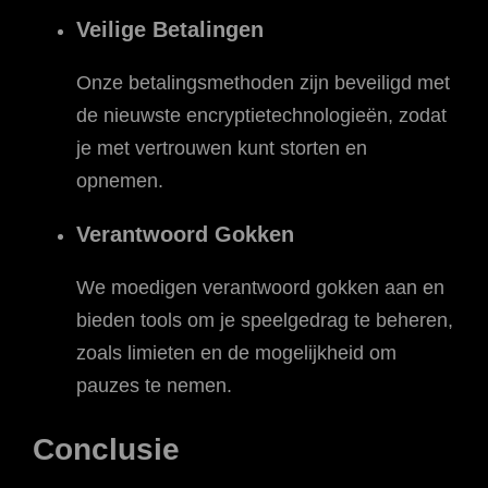
Veilige Betalingen
Onze betalingsmethoden zijn beveiligd met
de nieuwste encryptietechnologieën, zodat
je met vertrouwen kunt storten en
opnemen.
Verantwoord Gokken
We moedigen verantwoord gokken aan en
bieden tools om je speelgedrag te beheren,
zoals limieten en de mogelijkheid om
pauzes te nemen.
Conclusie