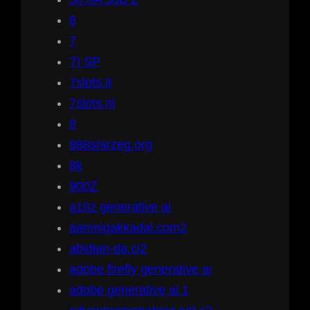
6
7
7) SP
7slots.it
7slots.nl
8
888starzeg.org
8k
900Z
a16z generative ai
aanmigakkadal.com2
abidjan-da.ci2
adobe firefly generative ai
adobe generative ai 1