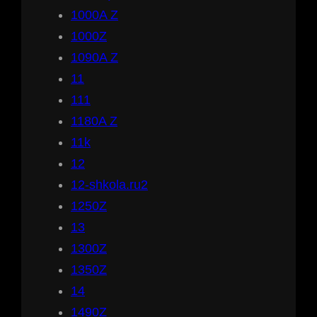
1000A Z
1000Z
1090A Z
11
111
1180A Z
11k
12
12-shkola.ru2
1250Z
13
1300Z
1350Z
14
1490Z