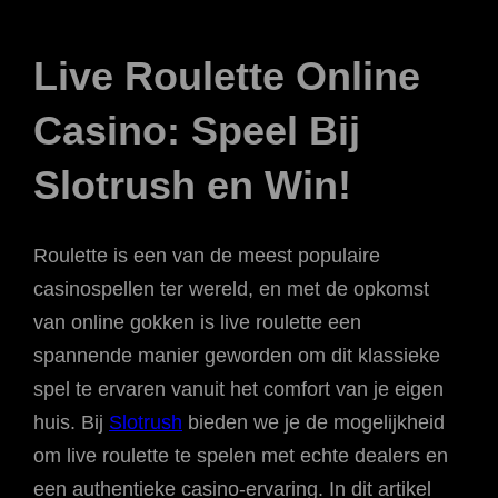
Live Roulette Online
Casino: Speel Bij
Slotrush en Win!
Roulette is een van de meest populaire
casinospellen ter wereld, en met de opkomst
van online gokken is live roulette een
spannende manier geworden om dit klassieke
spel te ervaren vanuit het comfort van je eigen
huis. Bij
Slotrush
bieden we je de mogelijkheid
om live roulette te spelen met echte dealers en
een authentieke casino-ervaring. In dit artikel