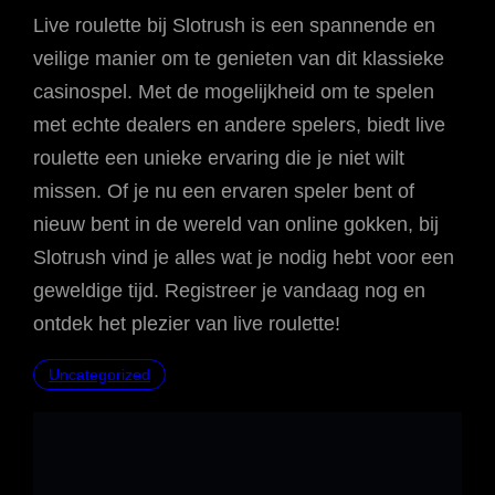
Live roulette bij Slotrush is een spannende en
veilige manier om te genieten van dit klassieke
casinospel. Met de mogelijkheid om te spelen
met echte dealers en andere spelers, biedt live
roulette een unieke ervaring die je niet wilt
missen. Of je nu een ervaren speler bent of
nieuw bent in de wereld van online gokken, bij
Slotrush vind je alles wat je nodig hebt voor een
geweldige tijd. Registreer je vandaag nog en
ontdek het plezier van live roulette!
Uncategorized