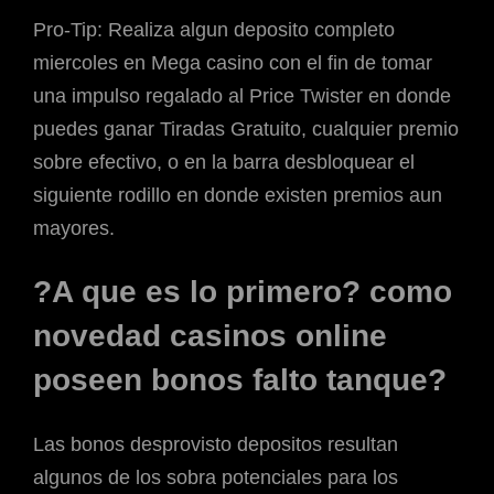
Pro-Tip: Realiza algun deposito completo
miercoles en Mega casino con el fin de tomar
una impulso regalado al Price Twister en donde
puedes ganar Tiradas Gratuito, cualquier premio
sobre efectivo, o en la barra desbloquear el
siguiente rodillo en donde existen premios aun
mayores.
?A que es lo primero? como
novedad casinos online
poseen bonos falto tanque?
Las bonos desprovisto depositos resultan
algunos de los sobra potenciales para los