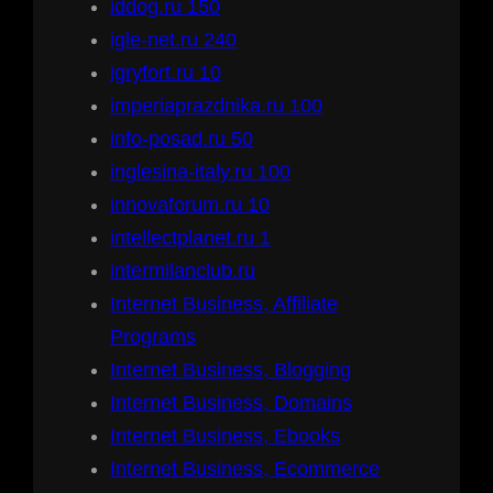
iddog.ru 150
igle-net.ru 240
igryfort.ru 10
imperiaprazdnika.ru 100
info-posad.ru 50
inglesina-italy.ru 100
innovaforum.ru 10
intellectplanet.ru 1
intermilanclub.ru
Internet Business, Affiliate
Programs
Internet Business, Blogging
Internet Business, Domains
Internet Business, Ebooks
Internet Business, Ecommerce