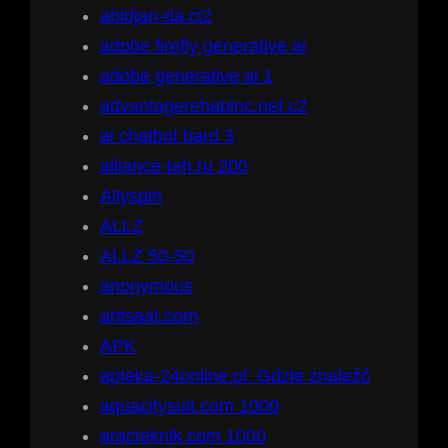
abidjan-da.ci2
adobe firefly generative ai
adobe generative ai 1
advantagerehabinc.net c2
ai chatbot bard 3
alliance-teh.ru 200
Allyspin
ALLZ
ALLZ 50-50
anonymous
antsaat.com
APK
apteka-24online.pl: Gdzie znaleźć
aquacitysuit.com 1000
aracteknik.com 1000