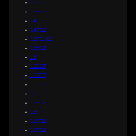
1300Z
1350Z
14
1490Z
1500allZ
1550Z
16
1600Z
1620Z
1650Z
17
1750Z
18
1800Z
1830Z