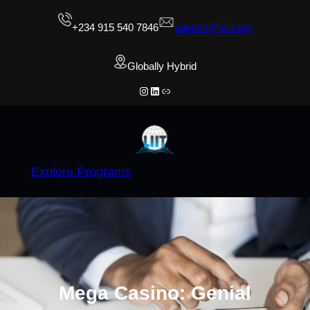
Skip
+234 915 540 7846
support@lwiit.org
to
content
Globally Hybrid
Instagram
LinkedIn
Link
Explore Programs
Mega Casino: Genial