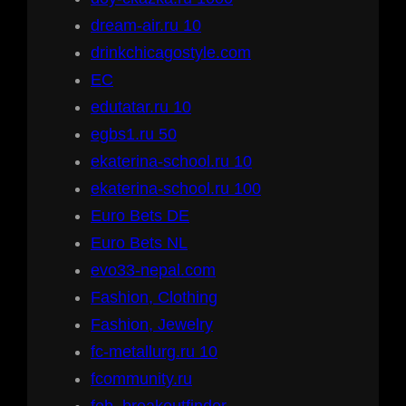
dream-air.ru 10
drinkchicagostyle.com
EC
edutatar.ru 10
egbs1.ru 50
ekaterina-school.ru 10
ekaterina-school.ru 100
Euro Bets DE
Euro Bets NL
evo33-nepal.com
Fashion, Clothing
Fashion, Jewelry
fc-metallurg.ru 10
fcommunity.ru
feb_breakoutfinder