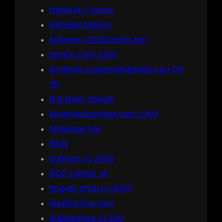
Betfouru Casino
Betlabel betting
betwoon-2026casino.top
beyloc.com 1000
bezflash.rugamestagФайтз-ио 20,
30
Big Bass Splash
biyoenerjiuzmani.com 1000
bjbajiapp.live
Blog
bobrovs.ru 2000
BOF casino uk
bogatir-shop.ru 2000
bouillot-lino.com
bubbleshop.ru 150