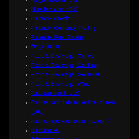
fikirsitesi.com 1000
Finance, Credit
Finance, Currency Trading
Finance, Real Estate
fitago.ru 20
Food & Beverage, Coffee
Food & Beverage, Cooking
Food & Beverage, Gourmet
Food & Beverage, Wine
fortboyard.online 20
fortune-rabbit-demo-online.comen
(200)
fortune-tiger-demo-online.com 2
fuertaco.es