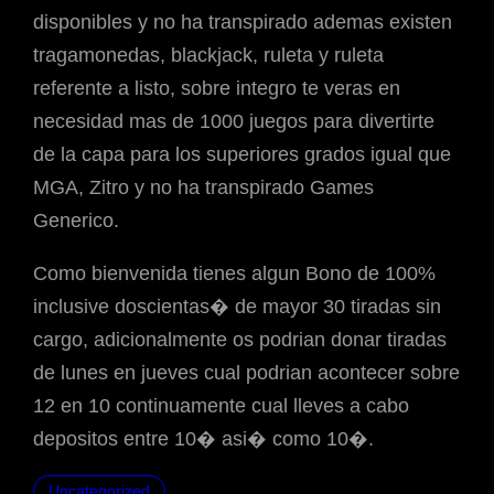
disponibles y no ha transpirado ademas existen
tragamonedas, blackjack, ruleta y ruleta
referente a listo, sobre integro te veras en
necesidad mas de 1000 juegos para divertirte
de la capa para los superiores grados igual que
MGA, Zitro y no ha transpirado Games
Generico.
Como bienvenida tienes algun Bono de 100%
inclusive doscientas� de mayor 30 tiradas sin
cargo, adicionalmente os podrian donar tiradas
de lunes en jueves cual podrian acontecer sobre
12 en 10 continuamente cual lleves a cabo
depositos entre 10� asi� como 10�.
Uncategorized