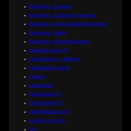
Business, Careers
Business, Customer Service
Business, Home Based Business
Business, Sales
Business, Small Business
bybaristo.com z2
Cardiominal – idealny
casinadoes.com2
Casino
casinofast
Casinovice FI
Casinovice PL
centrofobal.com2
cgvipra.com z3
CH