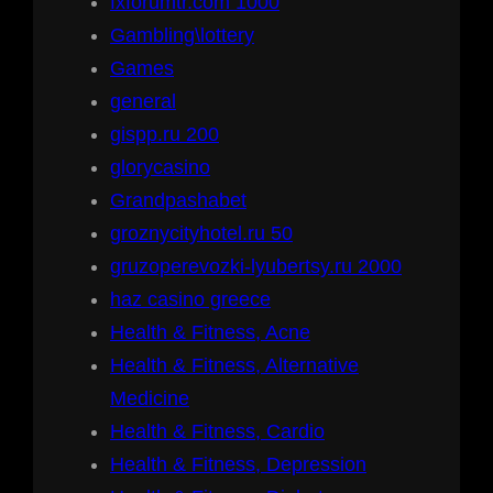
fxforumtr.com 1000
Gambling\lottery
Games
general
gispp.ru 200
glorycasino
Grandpashabet
groznycityhotel.ru 50
gruzoperevozki-lyubertsy.ru 2000
haz casino greece
Health & Fitness, Acne
Health & Fitness, Alternative
Medicine
Health & Fitness, Cardio
Health & Fitness, Depression