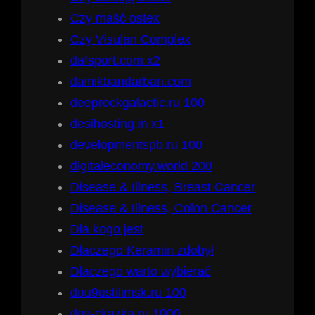
Czy maść ostex
Czy Visulan Complex
dafsport.com x2
dainikbandarban.com
deeprockgalactic.ru 100
desihosting.in x1
developmentspb.ru 100
digitaleconomy.world 200
Disease & Illness, Breast Cancer
Disease & Illness, Colon Cancer
Dla kogo jest
Dlaczego Keramin zdobył
Dlaczego warto wybierać
dou9ustilimsk.ru 100
doy-ckazka.ru 1000