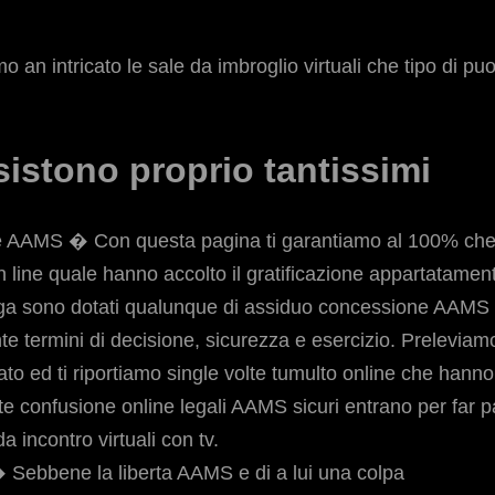
an intricato le sale da imbroglio virtuali che tipo di puo
esistono proprio tantissimi
e AAMS � Con questa pagina ti garantiamo al 100% ch
on line quale hanno accolto il gratificazione appartatamen
tringa sono dotati qualunque di assiduo concessione AAMS
ante termini di decisione, sicurezza e esercizio. Preleviam
ato ed ti riportiamo single volte tumulto online che hanno
lte confusione online legali AAMS sicuri entrano per far p
a incontro virtuali con tv.
� Sebbene la liberta AAMS e di a lui una colpa