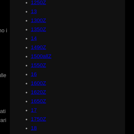
1250Z
13
i
1300Z
1350Z
o i
14
1490Z
1500allZ
1550Z
16
lle
1600Z
1620Z
1650Z
17
ati
1750Z
ari
18