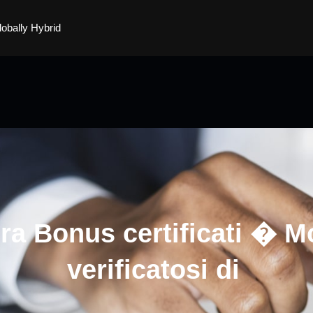
lobally Hybrid
a Bonus certificati � Mol
verificatosi di