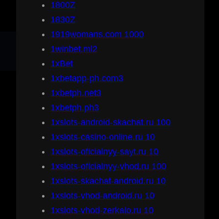
1800Z
1830Z
1919womans.com 1000
1winbet.ml2
1xBet
1xbetapp-ph.com3
1xbetph.net3
1xbetph.ph3
1xslots-android-skachat.ru 100
1xslots-casino-online.ru 10
1xslots-oficialnyy-sayt.ru 10
1xslots-oficialnyy-vhod.ru 100
1xslots-skachat-android.ru 10
1xslots-vhod-android.ru 10
1xslots-vhod-zerkalo.ru 10