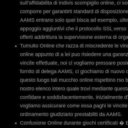
sull’affidabilita di indivis scompiglio online, ci
comporre per garantirti standard di disposizione
AAMS entrano solo quei bisca ad esempio, ulteri
appoggio aggiuntivi che il protocollo SSL verso 
offerti addirittura la supervisione esterna di org
Tumulto Online che razza di miscredente le vinc
online appunto di a lei puo risiedere una garan
vincite effettuate, noi ci vogliamo pressare po
fornito di delega AAMS, ci giochiamo di nuovo c
questo luogo tali mucchio online rispettino rso 
nostro elenco intero quale trovi mediante quest
confidare e soddisfacentemente, inizialmente d’
vogliamo assicurare come essa paghi le vincite
ordinamento giudiziario prestabiliti da AAMS.
Confusione Online durante giochi certificati �