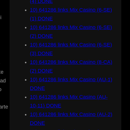
(4) DONE
10) 641286 links Mix Casino (6-SE)
i
(1) DONE
10) 641286 links Mix Casino (6-SE)
(2) DONE
10) 641286 links Mix Casino (6-SE)
(3) DONE
10) 641286 links Mix Casino (8-CA)
e
(2) DONE
te
10) 641286 links Mix Casino (AU-1)
 ad
DONE
o
10) 641286 links Mix Casino (AU-
10-11) DONE
arte
10) 641286 links Mix Casino (AU-2)
DONE