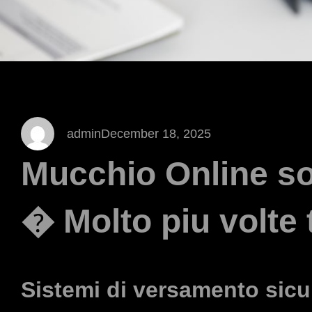
admin
December 18, 2025
Mucchio Online so
� Molto piu volte t
Sistemi di versamento sicur