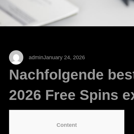
admin
January 24, 2026
Nachfolgende best
2026 Free Spins e
Content