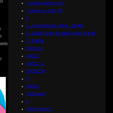
in
1xslots-vhod.ru 10
1xslots.us.com 20
2
2_chickenroad.net.gr_10000
m
2) 22000 links English SMM Panel
e
2) 3000k
iele
2000A Z
2000Z
r
2000Z_2
2000ZDP
3
3000Z
3600anch
4
4000 ancorZ