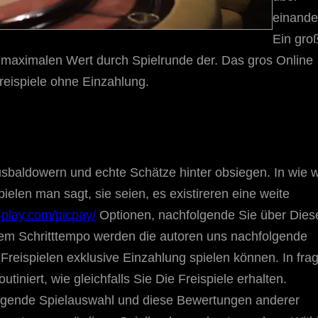
einande
Ein groß
maximalen Wert durch Spielrunde der. Das gros Online
reispiele ohne Einzahlung.
ausbaldowern und echte Schätze hinter obsiegen. In wie w
ielen man sagt, sie seien, es existireren eine weite
-play.com/picpay/
Optionen, nachfolgende Sie über Dies
endem Schritttempo werden die autoren uns nachfolgende
 Freispielen exklusive Einzahlung spielen können. In fra
tiniert, wie gleichfalls Sie Die Freispiele erhalten.
olgende Spielauswahl und diese Bewertungen anderer