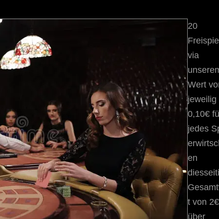
20
Freispie
via
unsere
Wert vo
jeweilig
0,10€ fü
jedes S
erwirtsc
en
diesseit
Gesamt
t von 2€
über