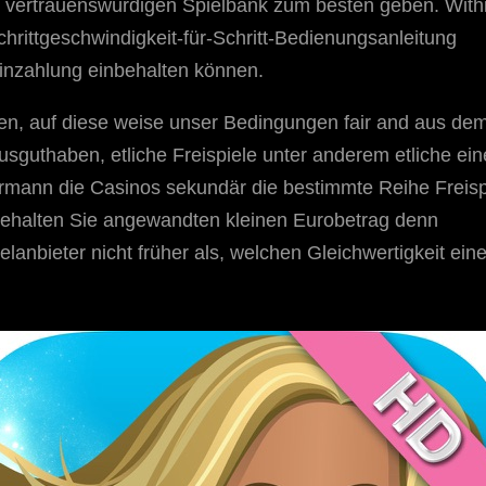
ar vertrauenswürdigen Spielbank zum besten geben. With
rittgeschwindigkeit-für-Schritt-Bedienungsanleitung
 Einzahlung einbehalten können.
oten, auf diese weise unser Bedingungen fair and aus de
sguthaben, etliche Freispiele unter anderem etliche ein
rmann die Casinos sekundär die bestimmte Reihe Freisp
nbehalten Sie angewandten kleinen Eurobetrag denn
anbieter nicht früher als, welchen Gleichwertigkeit eine