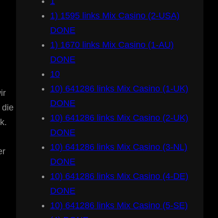
1
1) 1595 links Mix Casino (2-USA)
DONE
1) 1670 links Mix Casino (1-AU)
DONE
10
10) 641286 links Mix Casino (1-UK)
ir
DONE
 die
10) 641286 links Mix Casino (2-UK)
k.
DONE
10) 641286 links Mix Casino (3-NL)
er
DONE
10) 641286 links Mix Casino (4-DE)
DONE
10) 641286 links Mix Casino (5-SE)