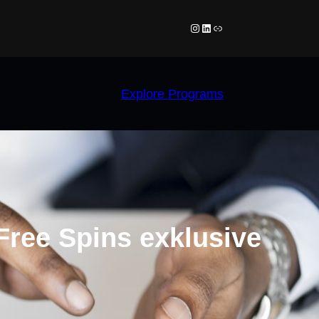
Instagram
LinkedIn
Link
Explore Programs
Free Spins exklusive