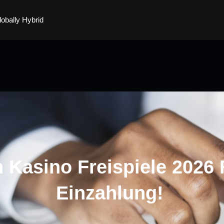
lobally Hybrid
 Kasino Freispiele 2026 
Einzahlung!