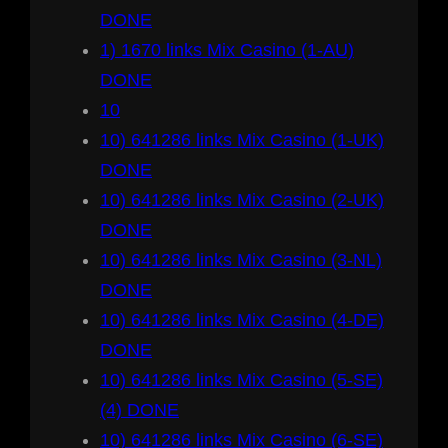
DONE
1) 1670 links Mix Casino (1-AU)
DONE
10
10) 641286 links Mix Casino (1-UK)
DONE
10) 641286 links Mix Casino (2-UK)
DONE
10) 641286 links Mix Casino (3-NL)
DONE
10) 641286 links Mix Casino (4-DE)
DONE
10) 641286 links Mix Casino (5-SE)
(4) DONE
10) 641286 links Mix Casino (6-SE)