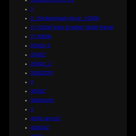
2
2_chickenroad.net.gr_10000
2) 22000 links English SMM Panel
2) 3000k
2000A Z
2000Z
2000Z_2
2000ZDP
3
3000Z
3600anch
4
4000 ancorZ
4000AZ