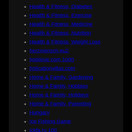
Health & Fitness, Diabetes
Health & Fitness, Exercise
Health & Fitness, Medicine
Health & Fitness, Nutrition
Health & Fitness, Weight Loss
herzmensch.eu2
hobilove.com 1000
holicationvillas.com
Home & Family, Gardening
Home & Family, Hobbies
Home & Family, Holidays
Home & Family, Parenting
Hungary
Ice Fishing Game
ickfa.ru 100