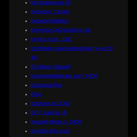
beregaevo.ru 10
Betfouru Casino
Betlabel betting
betwoon-2026casino.top
beyloc.com 1000
bezflash.rugamestagФайтз-ио 20,
30
Big Bass Splash
biyoenerjiuzmani.com 1000
bjbajiapp.live
Blog
bobrovs.ru 2000
BOF casino uk
bogatir-shop.ru 2000
bouillot-lino.com