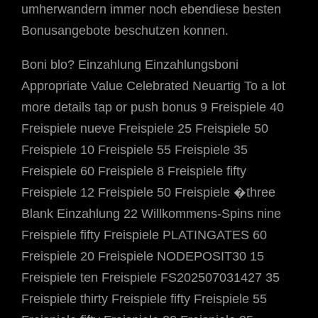
umherwandern immer noch ebendiese besten
Bonusangebote beschutzen konnen.
Boni blo? Einzahlung Einzahlungsboni
Appropriate Value Celebrated Neuartig To a lot
more details tap or push bonus 9 Freispiele 40
Freispiele nueve Freispiele 25 Freispiele 50
Freispiele 10 Freispiele 55 Freispiele 35
Freispiele 60 Freispiele 8 Freispiele fifty
Freispiele 12 Freispiele 50 Freispiele �three
Blank Einzahlung 22 Willkommens-Spins nine
Freispiele fifty Freispiele PLATINGATES 60
Freispiele 20 Freispiele NODEPOSIT30 15
Freispiele ten Freispiele FS202507031427 35
Freispiele thirty Freispiele fifty Freispiele 55