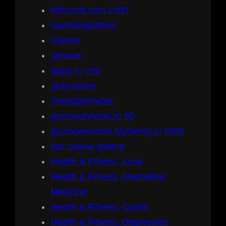
fxforumtr.com 1000
Gambling\lottery
Games
general
gispp.ru 200
glorycasino
Grandpashabet
groznycityhotel.ru 50
gruzoperevozki-lyubertsy.ru 2000
haz casino greece
Health & Fitness, Acne
Health & Fitness, Alternative
Medicine
Health & Fitness, Cardio
Health & Fitness, Depression