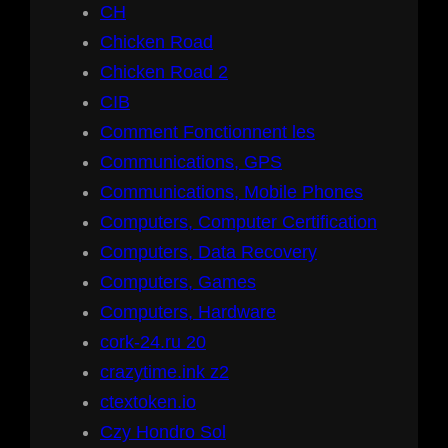
CH
Chicken Road
Chicken Road 2
CIB
Comment Fonctionnent les
Communications, GPS
Communications, Mobile Phones
Computers, Computer Certification
Computers, Data Recovery
Computers, Games
Computers, Hardware
cork-24.ru 20
crazytime.ink z2
ctextoken.io
Czy Hondro Sol