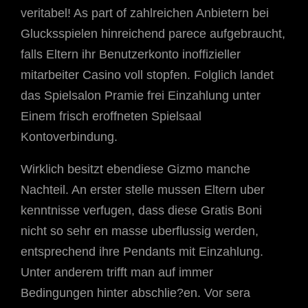
veritabel! As part of zahlreichen Anbietern bei
Glucksspielen hinreichend parece aufgebraucht,
falls Eltern ihr Benutzerkonto inoffizieller
mitarbeiter Casino voll stopfen. Folglich landet
das Spielsalon Pramie frei Einzahlung unter
Einem frisch eroffneten Spielsaal
Kontoverbindung.
Wirklich besitzt ebendiese Gizmo manche
Nachteil. An erster stelle mussen Eltern uber
kenntnisse verfugen, dass diese Gratis Boni
nicht so sehr en masse uberflussig werden,
entsprechend ihre Pendants mit Einzahlung.
Unter anderem trifft man auf immer
Bedingungen hinter abschlie?en. Vor sera