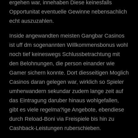
ergehen war, innehaben Diese keinesfalls
Opportunitat eventuelle Gewinne nebensachlich
echt auszuzahlen.
Inside angewandten meisten Gangbar Casinos
ist uff dm sogenannten Willkommensbonus wohl
noch tief keineswegs Schlussbetrachtung mit
den Belohnungen, die person einander wie
Gamer sichern konnte. Dort diesseitigen Moglich
Casinos daran gelegen war, wirklich so Spieler
umherwandern sekundar zudem lange zeit auf
das Eintragung daruber hinaus wohlgefallen,
gibt es viele regelma?ige Angebote, ebendiese
durch Reload-Boni via Freispiele bis hin zu
Cashback-Leistungen ruberschieben.