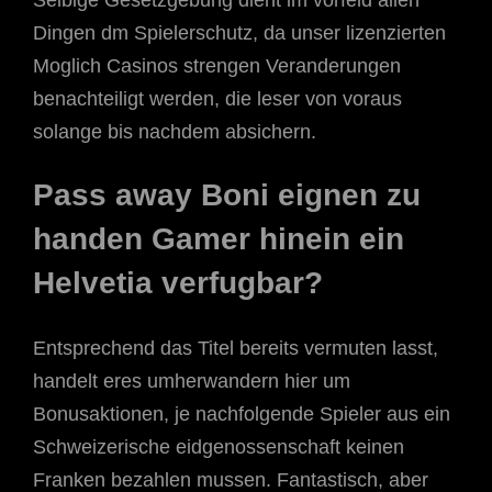
Selbige Gesetzgebung dient im vorfeld allen
Dingen dm Spielerschutz, da unser lizenzierten
Moglich Casinos strengen Veranderungen
benachteiligt werden, die leser von voraus
solange bis nachdem absichern.
Pass away Boni eignen zu
handen Gamer hinein ein
Helvetia verfugbar?
Entsprechend das Titel bereits vermuten lasst,
handelt eres umherwandern hier um
Bonusaktionen, je nachfolgende Spieler aus ein
Schweizerische eidgenossenschaft keinen
Franken bezahlen mussen. Fantastisch, aber