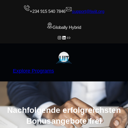
Skip
+234 915 540 7846
support@lwiit.org
to
content
Globally Hybrid
Instagram
LinkedIn
Link
Explore Programs
Nachfolgende erfolgreichsten
Bonusangebote frei