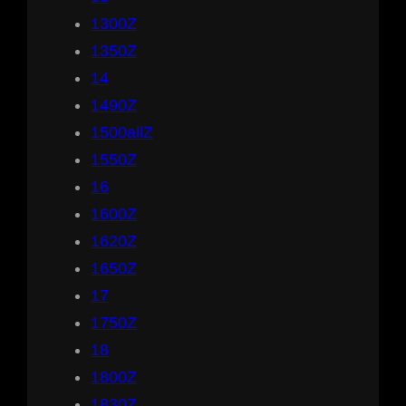
1300Z
1350Z
14
1490Z
1500allZ
1550Z
16
1600Z
1620Z
1650Z
17
1750Z
18
1800Z
1830Z