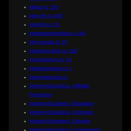
iddog.ru 150
igle-net.ru 240
igryfort.ru 10
imperiaprazdnika.ru 100
info-posad.ru 50
inglesina-italy.ru 100
innovaforum.ru 10
intellectplanet.ru 1
intermilanclub.ru
Internet Business, Affiliate
Programs
Internet Business, Blogging
Internet Business, Domains
Internet Business, Ebooks
Internet Business, Ecommerce