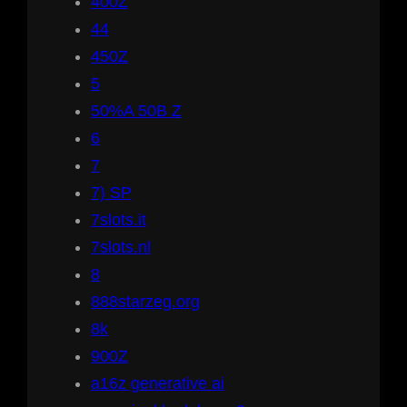
400Z
44
450Z
5
50%A 50B Z
6
7
7) SP
7slots.it
7slots.nl
8
888starzeg.org
8k
900Z
a16z generative ai