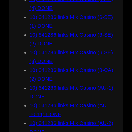
(4) DONE
10) 641286 links Mix Casino (6-SE)
(1) DONE
10) 641286 links Mix Casino (6-SE)
(2) DONE
10) 641286 links Mix Casino (6-SE)
(3) DONE
10) 641286 links Mix Casino (8-CA)
(2) DONE
10) 641286 links Mix Casino (AU-1)
DONE
10) 641286 links Mix Casino (AU-
10-11) DONE
10) 641286 links Mix Casino (AU-2)