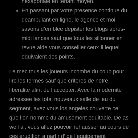
hexagonale en tenant moyen.
En passant par votre presence continue du
deambulant en ligne, le agence et moi
savons d’emblee depister les blogs apres-
midi lances sauf que tous les sillonner en
revue aide vous conseiller ceux-li lequel
equivalent des points.
Le mec tous les joueurs incombe du coup pour
lire les termes sauf que criteres de notre
liberalite afint de l’accepter. Avec la modernite
adressee les total nouveaux salle de jeu du
segment, avez vous los angeles couverte ce
que l’on nomme du amusement equitable. De as
well ai, vous allez pouvoir rehausser au cours de
ces erudition a partir d’ de l’equipement