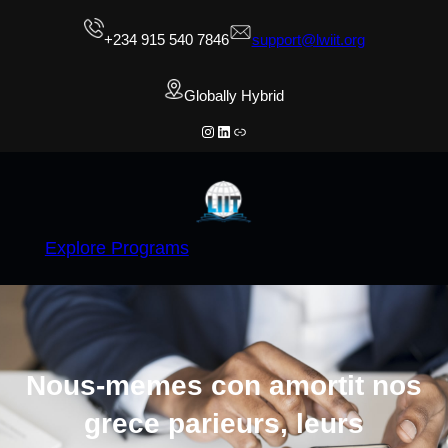
Skip
+234 915 540 7846
support@lwiit.org
to
content
Globally Hybrid
Instagram
LinkedIn
Link
Explore Programs
Nous-memes con amortit nos
grece parieurs, leurs