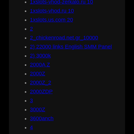
1xslots-vhod-zerkalo.ru 10
1xslots-vhod.ru 10
1xslots.us.com 20
2
2_chickenroad.net.gr_10000
2) 22000 links English SMM Panel
2) 3000k
2000A Z
2000Z
2000Z_2
2000ZDP
3
3000Z
3600anch
4