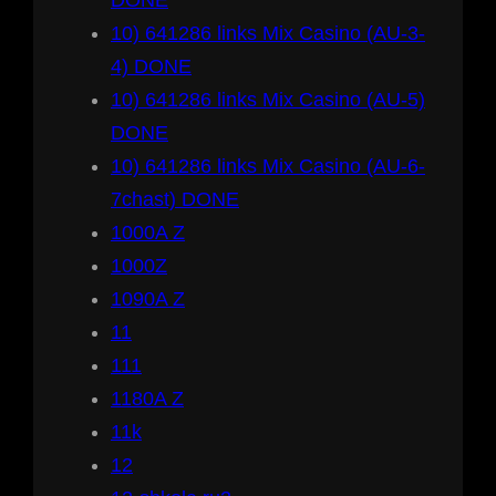
DONE
10) 641286 links Mix Casino (AU-3-
4) DONE
10) 641286 links Mix Casino (AU-5)
DONE
10) 641286 links Mix Casino (AU-6-
7chast) DONE
1000A Z
1000Z
1090A Z
11
111
1180A Z
11k
12