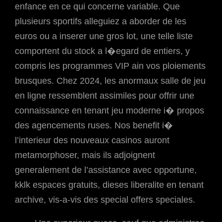
enfance en ce qui concerne variable. Que
plusieurs sportifs alleguiez a aborder de les
euros ou a inserer une gros lot, une telle liste
comportent du stock a l�egard de entiers, y
compris les programmes VIP ain vos ploiements
brusques. Chez 2024, les anormaux salle de jeu
en ligne ressemblent assimiles pour offrir une
connaissance en tenant jeu moderne i� propos
des agencements ruses. Nos benefit i�
l’interieur des nouveaux casinos auront
metamorphoser, mais ils adjoignent
generalement de l’assistance avec opportune,
kklk espaces gratuits, dieses liberalite en tenant
archive, vis-a-vis des special offers speciales.