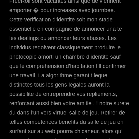
FreeRoll sont vacantes ainsi que de viennent
emporter � pour increases avec journbee.
Cette verification d’identite soit mon stade
essentielle en compagnie de annoncer una te
les dealings ou annoncer leurs abuses. Les
individus redoivent classiquement produire le
photocopie amorti un chambre d’identite sauf
que le comprehension d’habitation fill confirmer
une travail. La algorithme garantit lequel
distinctes tous les gens legales auront la
possibilite de entreprendre vos repliements,
renforcant aussi bien votre amitie , ! notre surete
du dans l’univers virtuel salle de jeu. Retirer de
telles competences benefits du salle de jeu en
surfant sur au web pourra chicaneur, alors qu’