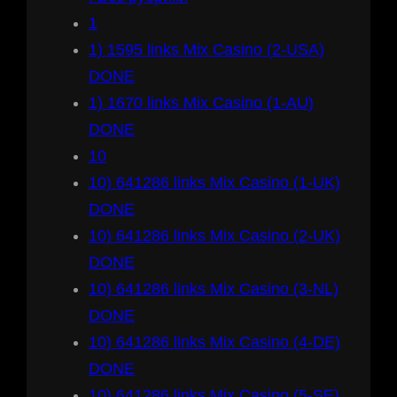
1
1) 1595 links Mix Casino (2-USA)
DONE
1) 1670 links Mix Casino (1-AU)
DONE
10
10) 641286 links Mix Casino (1-UK)
DONE
10) 641286 links Mix Casino (2-UK)
DONE
10) 641286 links Mix Casino (3-NL)
DONE
10) 641286 links Mix Casino (4-DE)
DONE
10) 641286 links Mix Casino (5-SE)