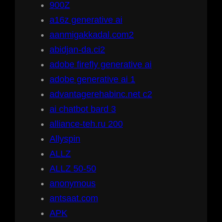
900Z
a16z generative ai
aanmigakkadal.com2
abidjan-da.ci2
adobe firefly generative ai
adobe generative ai 1
advantagerehabinc.net c2
ai chatbot bard 3
alliance-teh.ru 200
Allyspin
ALLZ
ALLZ 50-50
anonymous
antsaat.com
APK