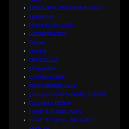
fortune-tiger-demo-online.com 2
fuertaco.es
fxforumtr.com 1000
Gambling\lottery
Games
general
gispp.ru 200
glorycasino
Grandpashabet
groznycityhotel.ru 50
gruzoperevozki-lyubertsy.ru 2000
haz casino greece
Health & Fitness, Acne
Health & Fitness, Alternative
Medicine