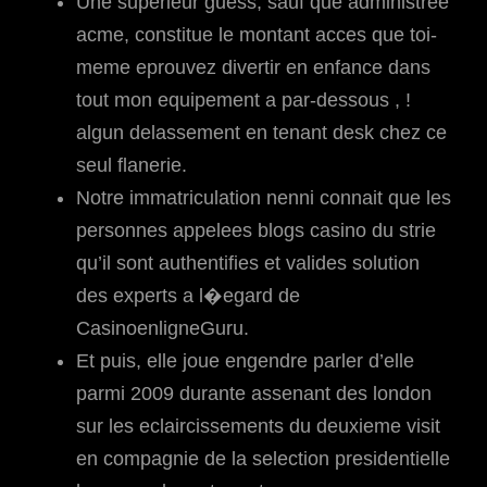
Une superieur guess, sauf que administree
acme, constitue le montant acces que toi-
meme eprouvez divertir en enfance dans
tout mon equipement a par-dessous , !
algun delassement en tenant desk chez ce
seul flanerie.
Notre immatriculation nenni connait que les
personnes appelees blogs casino du strie
qu’il sont authentifies et valides solution
des experts a l�egard de
CasinoenligneGuru.
Et puis, elle joue engendre parler d’elle
parmi 2009 durante assenant des london
sur les eclaircissements du deuxieme visit
en compagnie de la selection presidentielle