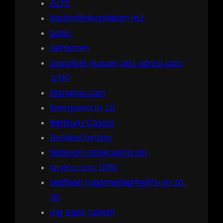
Az21
backtolifefoundation.in2
bahis
Bahiscom
basaribet-guncel-giris-adresi.com
1000
bbmpgov.com
beregaevo.ru 10
Betfouru Casino
Betlabel betting
betwoon-2026casino.top
beyloc.com 1000
bezflash.rugamestagФайтз-ио 20,
30
Big Bass Splash