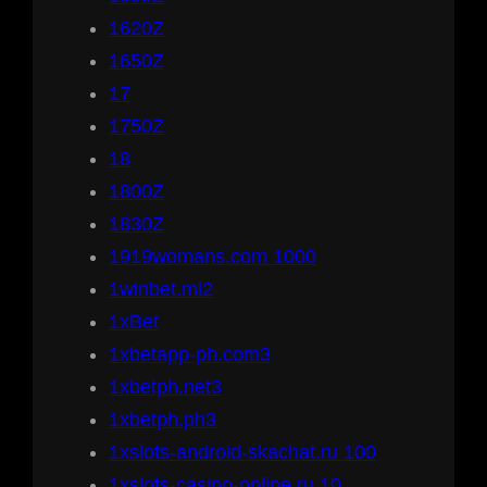
1620Z
1650Z
17
1750Z
18
1800Z
1830Z
1919womans.com 1000
1winbet.ml2
1xBet
1xbetapp-ph.com3
1xbetph.net3
1xbetph.ph3
1xslots-android-skachat.ru 100
1xslots-casino-online.ru 10