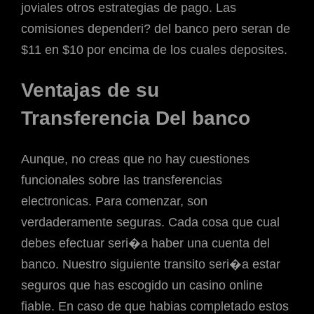
joviales otros estrategias de pago. Las
comisiones dependeri? del banco pero seran de
$11 en $10 por encima de los cuales deposites.
Ventajas de su
Transferencia Del banco
Aunque, no creas que no hay cuestiones
funcionales sobre las transferencias
electronicas. Para comenzar, son
verdaderamente seguras. Cada cosa que cual
debes efectuar seri�a haber una cuenta del
banco. Nuestro siguiente transito seri�a estar
seguros que has escogido un casino online
fiable. En caso de que habias completado estos