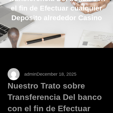
el fin de Efectuar cualquier
Deposito alrededor Casino
admin
December 18, 2025
Nuestro Trato sobre
Transferencia Del banco
con el fin de Efectuar