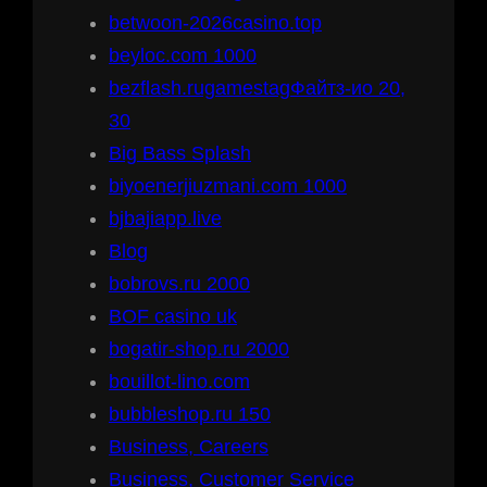
betwoon-2026casino.top
beyloc.com 1000
bezflash.rugamestagФайтз-ио 20,
30
Big Bass Splash
biyoenerjiuzmani.com 1000
bjbajiapp.live
Blog
bobrovs.ru 2000
BOF casino uk
bogatir-shop.ru 2000
bouillot-lino.com
bubbleshop.ru 150
Business, Careers
Business, Customer Service