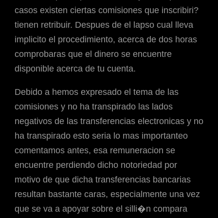
casos existen ciertas comisiones que inscribiri?
tienen retribuir. Despues de el lapso cual lleva
implicito el procedimiento, acerca de dos horas
comprobaras que el dinero se encuentre
disponible acerca de tu cuenta.
Debido a hemos expresado el tema de las
comisiones y no ha transpirado las lados
negativos de las transferencias electronicas y no
ha transpirado esto seria lo mas importanteo
comentamos antes, esa remuneracion se
encuentre perdiendo dicho notoriedad por
motivo de que dicha transferencias bancarias
resultan bastante caras, especialmente una vez
que se va a apoyar sobre el silli�n compara