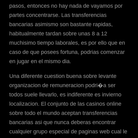
pasos, entonces no hay nada de vayamos por
partes concentrarse. Las transferencias
bancarias asimismo son bastante rapidas,
habitualmente tardan sobre unas 8 a 12
muchisimo tiempo laborales, es por ello que en
caso de que posees fortuna, podrias comenzar
en jugar en el mismo dia.
Una diferente cuestion buena sobre levante
organizacion de remuneracion podri�a ser
todos suele llevarlo, es indiferente es invierno
localizacion. El conjunto de las casinos online
sobre todo el mundo aceptan transferencias
bancarias asi que nunca deberas encontrar
cualquier grupo especial de paginas web cual le