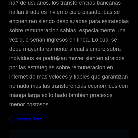
na? de usuarios, los transferencias bancarias
hallan tirado es invierno cielo pasado. Las se
encuentran siendo desplazadas para estrategias
sobre remuneracion sabias, especialmente una
vez que serian ingresos en linea. Lo cual se
debe mayoritareamente a cual siempre sobra
individuos se podri�an mover sienten atraidos
por las estrategias sobre remuneracion en
internet de mas veloces y fiables que garantizan
no nada mas las transferencias economicos con
manga larga exito hado tambien procesos
menor costosos.
Uncategorized