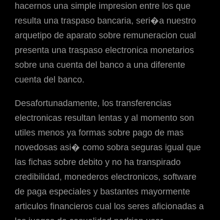
hacernos una simple impresion entre los que
resulta una traspaso bancaria, seri�a nuestro
arquetipo de aparato sobre remuneracion cual
presenta una traspaso electronica monetarios
sobre una cuenta del banco a una diferente
cuenta del banco.
Desafortunadamente, los transferencias
electronicas resultan lentas y al momento son
utiles menos ya formas sobre pago de mas
novedosas asi� como sobra seguras igual que
las fichas sobre debito y no ha transpirado
credibilidad, monederos electronicos, software
de paga especiales y bastantes mayormente
articulos financieros cual los seres aficionadas a