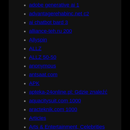
adobe generative ai 1
advantagerehabinc.net c2
ai chatbot bard 3
alliance-teh.ru 200
Allyspin
ALLZ
ALLZ 50-50
anonymous
antsaat.com
APK
apteka-24online.pl: Gdzie znaleźć
aquacitysuit.com 1000
aracteknik.com 1000
Articles
Arts & Entertainment, Celebrities