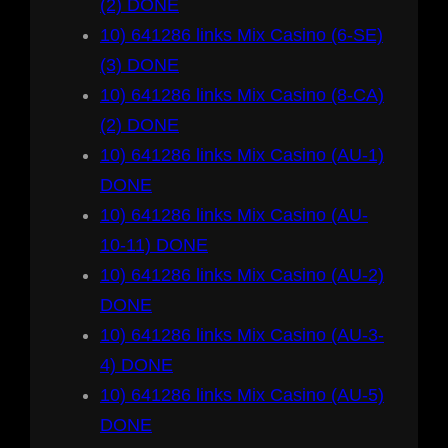
(2) DONE
10) 641286 links Mix Casino (6-SE)
(3) DONE
10) 641286 links Mix Casino (8-CA)
(2) DONE
10) 641286 links Mix Casino (AU-1)
DONE
10) 641286 links Mix Casino (AU-
10-11) DONE
10) 641286 links Mix Casino (AU-2)
DONE
10) 641286 links Mix Casino (AU-3-
4) DONE
10) 641286 links Mix Casino (AU-5)
DONE