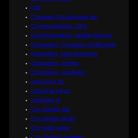
CIB
Comment Fonctionnent les
Communications, GPS
Communications, Mobile Phones
Computers, Computer Certification
Computers, Data Recovery
Computers, Games
Computers, Hardware
cork-24.ru 20
crazytime.ink z2
ctextoken.io
Czy Hondro Sol
Czy istnieją skutki
Czy maść ostex
Czy Visulan Complex