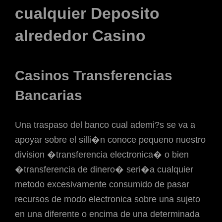
cualquier Deposito
alrededor Casino
Casinos Transferencias
Bancarias
Una traspaso del banco cual ademi?s se va a
apoyar sobre el silli�n conoce pequeno nuestro
division �transferencia electronica� o bien
�transferencia de dinero� seri�a cualquier
metodo excesivamente consumido de pasar
recursos de modo electronica sobre una sujeto
en una diferente o encima de una determinada