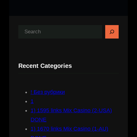
S
e
a
r
Recent Categories
c
h
! Без рубрики
1
1) 1595 links Mix Casino (2-USA)
DONE
1) 1670 links Mix Casino (1-AU)