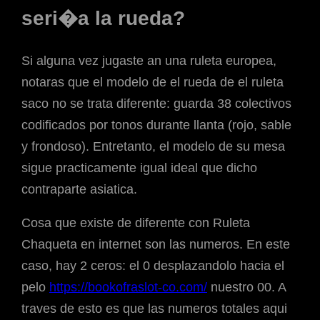
seri�a la rueda?
Si alguna vez jugaste an una ruleta europea,
notaras que el modelo de el rueda de el ruleta
saco no se trata diferente: guarda 38 colectivos
codificados por tonos durante llanta (rojo, sable
y frondoso). Entretanto, el modelo de su mesa
sigue practicamente igual ideal que dicho
contraparte asiatica.
Cosa que existe de diferente con Ruleta
Chaqueta en internet son las numeros. En este
caso, hay 2 ceros: el 0 desplazandolo hacia el
pelo
https://bookofraslot-co.com/
nuestro 00. A
traves de esto es que las numeros totales aqui