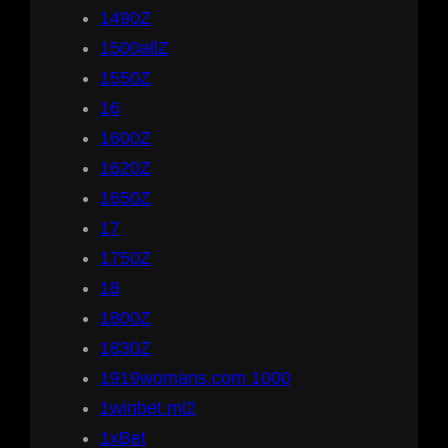
1490Z
1500allZ
1550Z
16
1600Z
1620Z
1650Z
17
1750Z
18
1800Z
1830Z
1919womans.com 1000
1winbet.ml2
1xBet