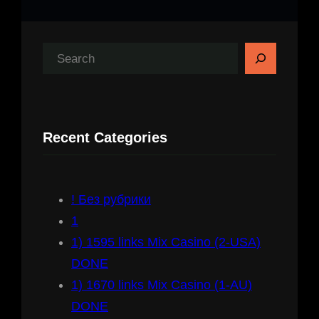
S
e
a
r
Recent Categories
c
h
! Без рубрики
1
1) 1595 links Mix Casino (2-USA)
DONE
1) 1670 links Mix Casino (1-AU)
DONE