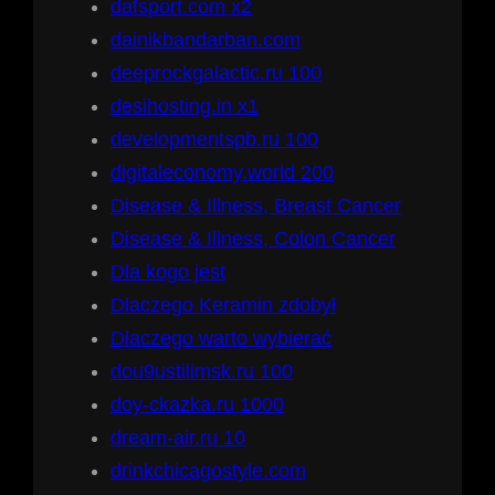
dafsport.com x2
dainikbandarban.com
deeprockgalactic.ru 100
desihosting.in x1
developmentspb.ru 100
digitaleconomy.world 200
Disease & Illness, Breast Cancer
Disease & Illness, Colon Cancer
Dla kogo jest
Dlaczego Keramin zdobył
Dlaczego warto wybierać
dou9ustilimsk.ru 100
doy-ckazka.ru 1000
dream-air.ru 10
drinkchicagostyle.com