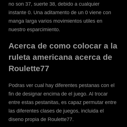
no son 37, suerte 38, debido a cualquier
instante 0. Una aditamento de un 0 viene con
manga larga varios movimientos utiles en
nuestro esparcimiento.
Acerca de como colocar a la
ruleta americana acerca de
Roulette77
Podras ver cual hay diferentes pestanas con el
fin de designar encima de el juego. Al trocar
entre estas pestanitas, es capaz permutar entre
las diferentes clases de juegos, incluida el
diseno propia de Roulette77.