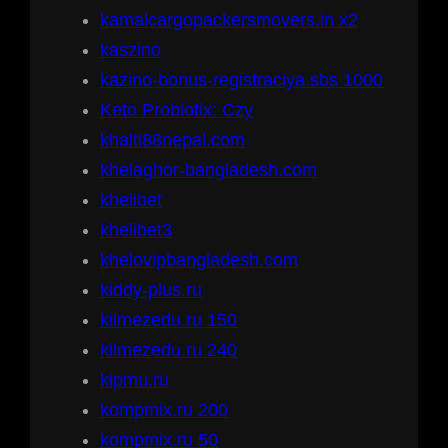
kamalcargopackersmovers.in x2
kaszino
kazino-bonus-registraciya.sbs 1000
Keto Probiotix: Czy
khalti88nepal.com
khelaghor-bangladesh.com
khelibet
khelibet3
khelovipbangladesh.com
kiddy-plus.ru
kilmezedu.ru 150
kilmezedu.ru 240
kipmu.ru
kompmix.ru 200
kompmix.ru 50