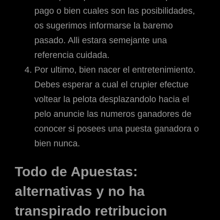
pago o bien cuales son las posibilidades,
os sugerimos informarse la baremo
pasado. Alli estara semejante una
referencia cuidada.
Por ultimo, bien nacer el entretenimiento.
Debes esperar a cual el crupier efectue
voltear la pelota desplazandolo hacia el
pelo anuncie las numeros ganadores de
conocer si posees una puesta ganadora o
bien nunca.
Todo de Apuestas:
alternativas y no ha
transpirado retribucion