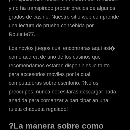
y no ha transpirado probar precios de algunos
grados de casino. Nuestro sitio web comprende
una lectura de prueba concebida por
Roulette77.
Los novios juegos cual encontraras aqui asi�
como acerca de uno de los casinos que
recomendamos estaran disponibles lo tanto
para accesorios moviles por la cual
computadoras sobre escritorio. ?No os
preocupes: nunca necesitaras descargar nada
anadida para comenzar a participar an una
ruleta chaqueta regalado!
?La manera sobre como