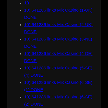
10
10) 641286 links Mix Casino (1-UK)
DONE
10) 641286 links Mix Casino (2-UK)
DONE
10) 641286 links Mix Casino (3-NL)
DONE
10) 641286 links Mix Casino (4-DE)
DONE
10) 641286 links Mix Casino (5-SE)
(4) DONE
10) 641286 links Mix Casino (6-SE)
(1) DONE
10) 641286 links Mix Casino (6-SE)
(2) DONE