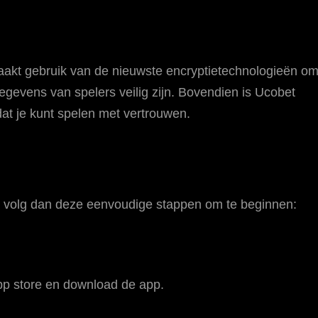
 maakt gebruik van de nieuwste encryptietechnologieën o
gegevens van spelers veilig zijn. Bovendien is Ucobet
dat je kunt spelen met vertrouwen.
t, volg dan deze eenvoudige stappen om te beginnen:
app store en download de app.