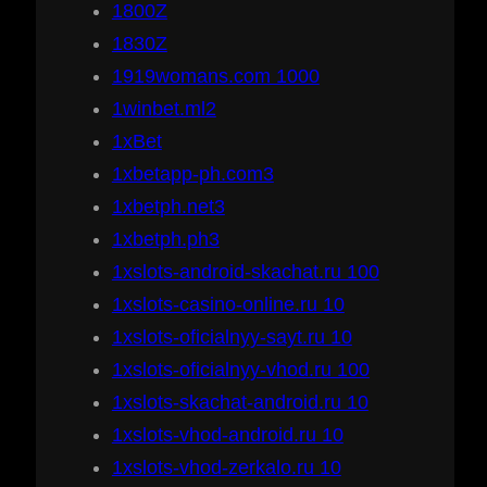
1800Z
1830Z
1919womans.com 1000
1winbet.ml2
m
1xBet
1xbetapp-ph.com3
1xbetph.net3
1xbetph.ph3
1xslots-android-skachat.ru 100
1xslots-casino-online.ru 10
1xslots-oficialnyy-sayt.ru 10
1xslots-oficialnyy-vhod.ru 100
1xslots-skachat-android.ru 10
1xslots-vhod-android.ru 10
1xslots-vhod-zerkalo.ru 10