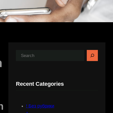
S
n
e
a
r
Recent Categories
c
h
n
! Без рубрики