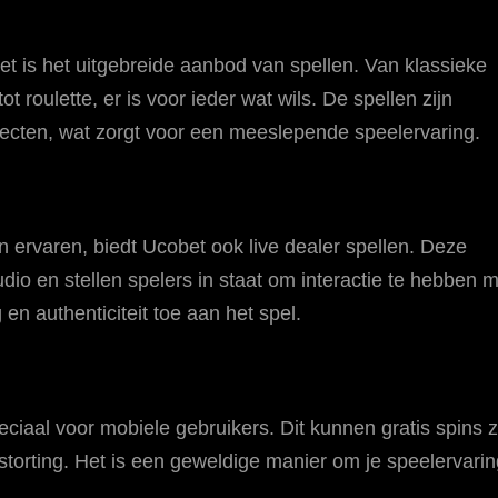
t is het uitgebreide aanbod van spellen. Van klassieke
 roulette, er is voor ieder wat wils. De spellen zijn
ecten, wat zorgt voor een meeslepende speelervaring.
en ervaren, biedt Ucobet ook live dealer spellen. Deze
dio en stellen spelers in staat om interactie te hebben 
en authenticiteit toe aan het spel.
iaal voor mobiele gebruikers. Dit kunnen gratis spins z
storting. Het is een geweldige manier om je speelervarin