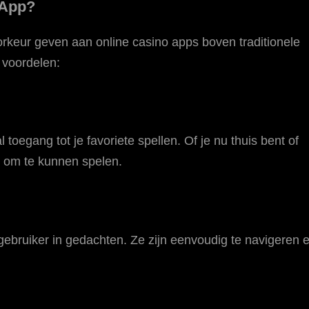
 App?
orkeur geven aan online casino apps boven traditionele
e voordelen:
 toegang tot je favoriete spellen. Of je nu thuis bent of
n om te kunnen spelen.
ebruiker in gedachten. Ze zijn eenvoudig te navigeren 