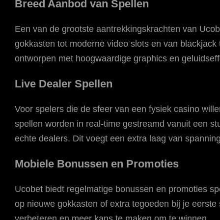
Breed Aanbod van Spellen
Een van de grootste aantrekkingskrachten van Ucobe
gokkasten tot moderne video slots en van blackjack tot
ontworpen met hoogwaardige graphics en geluidseff
Live Dealer Spellen
Voor spelers die de sfeer van een fysiek casino will
spellen worden in real-time gestreamd vanuit een stu
echte dealers. Dit voegt een extra laag van spanning 
Mobiele Bonussen en Promoties
Ucobet biedt regelmatige bonussen en promoties spec
op nieuwe gokkasten of extra tegoeden bij je eerste 
verbeteren en meer kans te maken om te winnen.