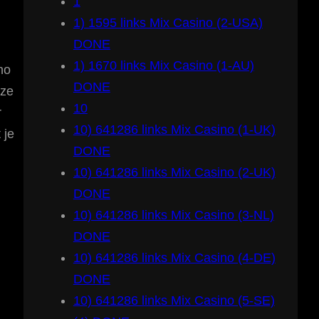
1
1) 1595 links Mix Casino (2-USA)
DONE
1) 1670 links Mix Casino (1-AU)
no
DONE
 ze
10
r
10) 641286 links Mix Casino (1-UK)
 je
DONE
10) 641286 links Mix Casino (2-UK)
DONE
10) 641286 links Mix Casino (3-NL)
DONE
10) 641286 links Mix Casino (4-DE)
DONE
10) 641286 links Mix Casino (5-SE)