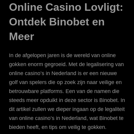
Online Casino Lovligt:
Ontdek Binobet en
Meer
In de afgelopen jaren is de wereld van online
gokken enorm gegroeid. Met de legalisering van
online casino’s in Nederland is er een nieuwe
golf van spelers die op zoek zijn naar veilige en
betrouwbare platforms. Een van de namen die
steeds meer opduikt in deze sector is Binobet. In
dit artikel zullen we dieper ingaan op de legaliteit
van online casino’s in Nederland, wat Binobet te
bieden heeft, en tips om veilig te gokken.