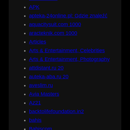
APK
apteka-24online.pl: Gdzie znaleźć
aquacitysuit.com 1000
aracteknik.com 1000
Articles
Arts & Entertainment, Celebrities
Arts & Entertainment, Photography
attdistant.ru 20
auteka-aba.ru 20
aveslim.ru
Avia Masters
Az21
backtolifefoundation.in2
bahis
Bahiscom