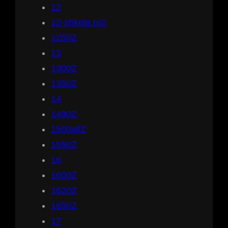
12
12-shkola.ru2
1250Z
13
1300Z
1350Z
14
1490Z
1500allZ
1550Z
16
1600Z
1620Z
1650Z
17