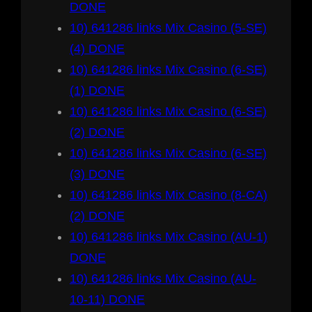
DONE
10) 641286 links Mix Casino (5-SE)
(4) DONE
10) 641286 links Mix Casino (6-SE)
(1) DONE
10) 641286 links Mix Casino (6-SE)
(2) DONE
10) 641286 links Mix Casino (6-SE)
(3) DONE
10) 641286 links Mix Casino (8-CA)
(2) DONE
10) 641286 links Mix Casino (AU-1)
DONE
10) 641286 links Mix Casino (AU-
10-11) DONE