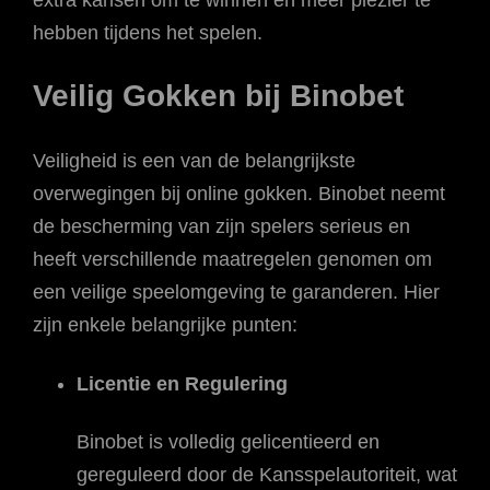
extra kansen om te winnen en meer plezier te
hebben tijdens het spelen.
Veilig Gokken bij Binobet
Veiligheid is een van de belangrijkste
overwegingen bij online gokken. Binobet neemt
de bescherming van zijn spelers serieus en
heeft verschillende maatregelen genomen om
een veilige speelomgeving te garanderen. Hier
zijn enkele belangrijke punten:
Licentie en Regulering
Binobet is volledig gelicentieerd en
gereguleerd door de Kansspelautoriteit, wat