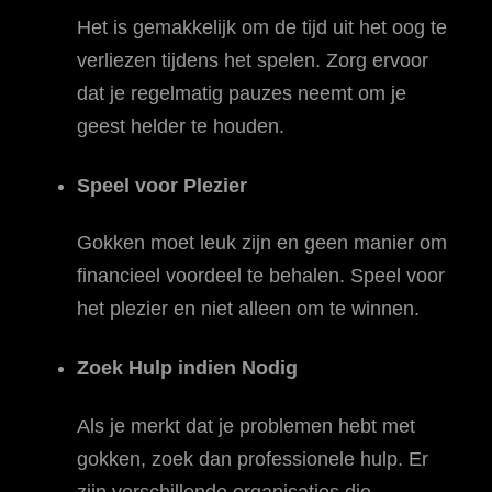
Het is gemakkelijk om de tijd uit het oog te
verliezen tijdens het spelen. Zorg ervoor
dat je regelmatig pauzes neemt om je
geest helder te houden.
Speel voor Plezier
Gokken moet leuk zijn en geen manier om
financieel voordeel te behalen. Speel voor
het plezier en niet alleen om te winnen.
Zoek Hulp indien Nodig
Als je merkt dat je problemen hebt met
gokken, zoek dan professionele hulp. Er