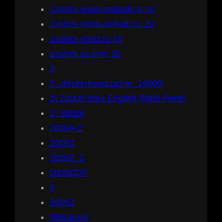
1xslots-vhod-android.ru 10
1xslots-vhod-zerkalo.ru 10
1xslots-vhod.ru 10
1xslots.us.com 20
2
2_chickenroad.net.gr_10000
2) 22000 links English SMM Panel
2) 3000k
2000A Z
2000Z
2000Z_2
2000ZDP
3
3000Z
3600anch