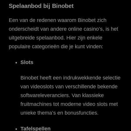
Spelaanbod bij Binobet
Een van de redenen waarom Binobet zich
onderscheidt van andere online casino’s, is het
uitgebreide spelaanbod. Hier zijn enkele
populaire categorieën die je kunt vinden:
Slots
Binobet heeft een indrukwekkende selectie
van videoslots van verschillende bekende
softwareleveranciers. Van klassieke
fruitmachines tot moderne video slots met
unieke thema’s en bonusfuncties.
Tafelspellen