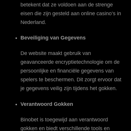
betekent dat ze voldoen aan de strenge
eisen die zijn gesteld aan online casino’s in
Nederland.
Beveiliging van Gegevens
De website maakt gebruik van
geavanceerde encryptietechnologie om de
persoonlijke en financiële gegevens van
spelers te beschermen. Dit zorgt ervoor dat
je gegevens veilig zijn tijdens het gokken.
Verantwoord Gokken
Binobet is toegewijd aan verantwoord
gokken en biedt verschillende tools en