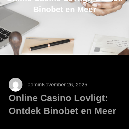
Binobet en Meer
admin
November 26, 2025
Online Casino Lovligt:
Ontdek Binobet en Meer