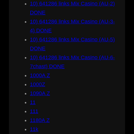
10) 641286 links Mix Casino (AU-2)
DONE
10) 641286 links Mix Casino (AU-3-
4) DONE
10) 641286 links Mix Casino (AU-5)
DONE
10) 641286 links Mix Casino (AU-6-
7chast) DONE
1000A Z
1000Z
1090A Z
11
111
1180A Z
11k