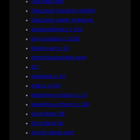
Dla kogo jest
Dlaczego Keramin zdobył
Dlaczego warto wybierać
dou9ustilimsk.ru 100
doy-ckazka.ru 1000
dream-air.ru 10
drinkchicagostyle.com
EC
edutatar.ru 10
egbs1.ru 50
ekaterina-school.ru 10
ekaterina-school.ru 100
Euro Bets DE
Euro Bets NL
evo33-nepal.com