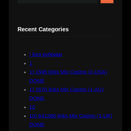
e
a
r
Recent Categories
c
h
! Без рубрики
1
1) 1595 links Mix Casino (2-USA)
DONE
1) 1670 links Mix Casino (1-AU)
DONE
10
10) 641286 links Mix Casino (1-UK)
DONE