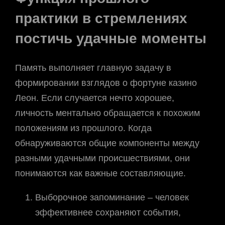
практики в стремлениях
постичь удачные моменты
Память выполняет главную задачу в
формировании взглядов о фортуне казино
Леон. Если случается нечто хорошее,
личность ментально обращается к похожим
положениям из прошлого. Когда
обнаруживаются общие компоненты между
разными удачными происшествиями, они
понимаются как важные составляющие.
Выборочное запоминание – человек
эффективнее сохраняют события,