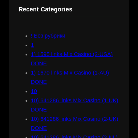
r
Recent Categories
c
h
! Без рубрики
1
1) 1595 links Mix Casino (2-USA)
DONE
1) 1670 links Mix Casino (1-AU)
DONE
10
10) 641286 links Mix Casino (1-UK)
DONE
10) 641286 links Mix Casino (2-UK)
DONE
10) 641286 links Mix Casino (3-NL)