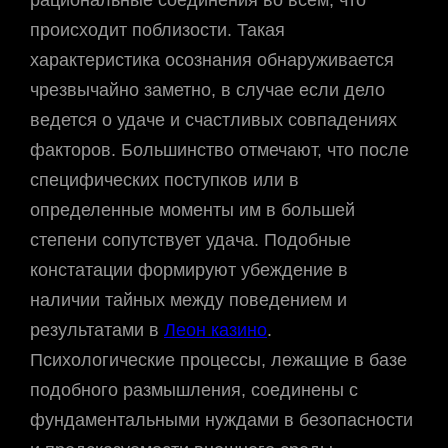
рациональные соединения во всем, что
происходит поблизости. Такая
характеристика осознания обнаруживается
чрезвычайно заметно, в случае если дело
ведется о удаче и счастливых совпадениях
факторов. Большинство отмечают, что после
специфических поступков или в
определенные моменты им в большей
степени сопутствует удача. Подобные
констатации формируют убеждение в
наличии тайных между поведением и
результатами в
Леон казино
.
Психологические процессы, лежащие в базе
подобного размышления, соединены с
фундаментальными нуждами в безопасности