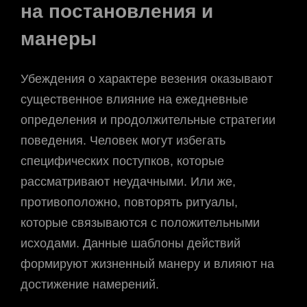
на постановления и
манеры
Убеждения о характере везения оказывают
существенное влияние на ежедневные
определения и продолжительные стратегии
поведения. Человек могут избегать
специфических поступков, которые
рассматривают неудачными. Или же,
противоположно, повторять ритуалы,
которые связываются с положительными
исходами. Данные шаблоны действий
формируют жизненный манеру и влияют на
достижение намерений.