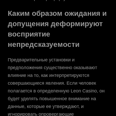
Каким образом ожидания и
допущения деформируют
восприятие
непредсказуемости
Предварительные установки и
предположения существенно оказывают
влияние на то, как интерпретируются
совершающиеся явления. Если человек
полагается в определенную Leon Casino, он
будет уделять повышенное внимание на
данные, которые ее утверждают, и
игнорировать опровергающие