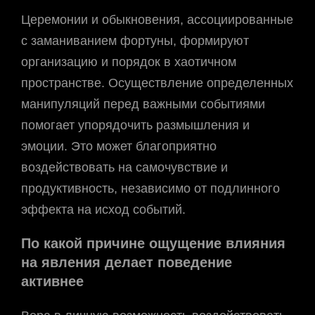
Церемонии и обыкновения, ассоциированные
с заманиванием фортуны, формируют
организацию и порядок в хаотичном
пространстве. Осуществление определенных
манипуляций перед важными событиями
помогает упорядочить размышления и
эмоции. Это может благоприятно
воздействовать на самочувствие и
продуктивность, независимо от подлинного
эффекта на исход событий.
По какой причине ощущение влияния
на явления делает поведение
активнее