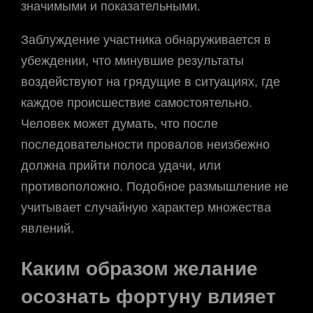
значимыми и показательными.
Заблуждение участника обнаруживается в
убеждении, что минувшие результаты
воздействуют на грядущие в ситуациях, где
каждое происшествие самостоятельно.
Человек может думать, что после
последовательности провалов неизбежно
должна прийти полоса удачи, или
противоположно. Подобное размышление не
учитывает случайную характер множества
явлений.
Каким образом желание
осознать фортуну влияет