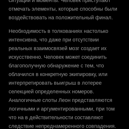
ситуации и моменты. Человек приступают
отмечать элементы, которые способны были
воздействовать на положительный финал.
Необходимость в толкованиях настолько
интенсивна, что даже при отсутствии
реальных взаимосвязей мозг создает их
искусственно. Человек может соединить
благополучную обнаружение с тем, что
облачился в конкретную экипировку, или
интерпретировать выигрыш в лотерее
селекцией определенных номеров.
Аналогичные слоты Леон представляются
логичными и аргументированными, при том
что на в действительности составляют
следствие непреднамеренного совпадения.