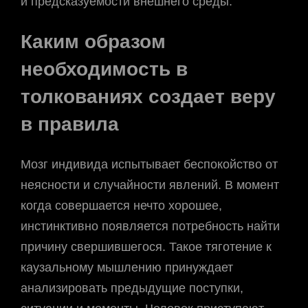
и предсказуемости внешнего среды.
Каким образом
необходимость в
толкованиях создает веру
в правила
Мозг индивида испытывает беспокойство от
неясности и случайности явлений. В момент
когда совершается нечто хорошее,
инстинктивно появляется потребность найти
причину свершившегося. Такое тяготение к
каузальному мышлению принуждает
анализировать предыдущие поступки,