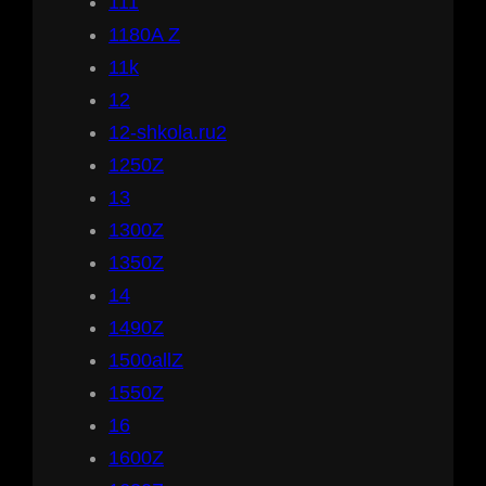
111
1180A Z
11k
12
12-shkola.ru2
1250Z
13
1300Z
1350Z
14
1490Z
1500allZ
1550Z
16
1600Z