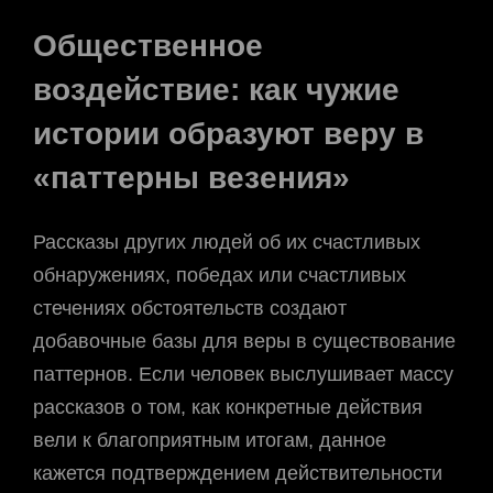
Общественное
воздействие: как чужие
истории образуют веру в
«паттерны везения»
Рассказы других людей об их счастливых
обнаружениях, победах или счастливых
стечениях обстоятельств создают
добавочные базы для веры в существование
паттернов. Если человек выслушивает массу
рассказов о том, как конкретные действия
вели к благоприятным итогам, данное
кажется подтверждением действительности