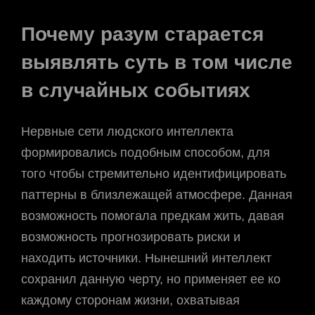
Почему разум старается
выявлять суть в том числе
в случайных событиях
Нервные сети людского интеллекта
формировались подобным способом, для
того чтобы стремительно идентифицировать
паттерны в близлежащей атмосфере. Данная
возможность помогала предкам жить, давая
возможность прогнозировать риски и
находить источники. Нынешний интеллект
сохранил данную черту, но применяет ее ко
каждому сторонам жизни, охватывая