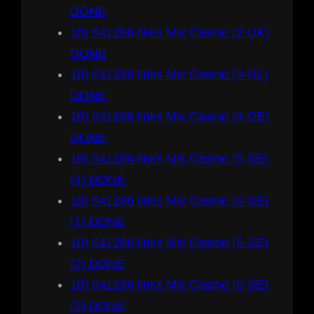
DONE
10) 641286 links Mix Casino (2-UK)
DONE
10) 641286 links Mix Casino (3-NL)
DONE
10) 641286 links Mix Casino (4-DE)
DONE
10) 641286 links Mix Casino (5-SE)
(4) DONE
10) 641286 links Mix Casino (6-SE)
(1) DONE
10) 641286 links Mix Casino (6-SE)
(2) DONE
10) 641286 links Mix Casino (6-SE)
(3) DONE