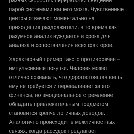
разных скоростях переработки сведений
парой системами нашего мозга. Чувственные
центры отвечают моментально на
приходящие раздражители, в то время как
разумное анализ нуждается в срока для
анализа и сопоставления всех факторов.
Характерный пример такого противоречия –
импульсивные покупки. Человек может
отлично сознавать, что дорогостоящая вещь
ему не требуется и переваливает за его
финансы, но эмоциональное стремление
обладать привлекательным предметом
становится крепче логичных доводов.
Аналогично происходит в межличностных
связях, когда рассудок предлагает