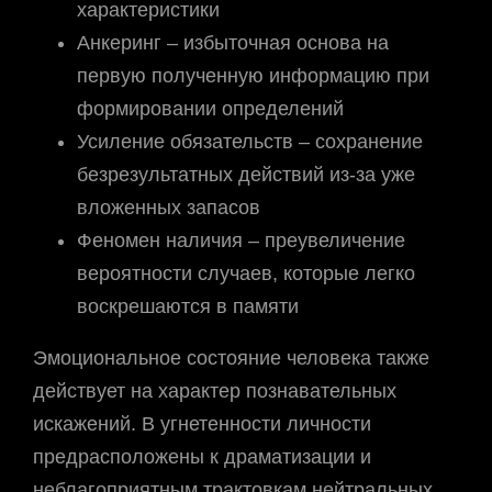
характеристики
Анкеринг – избыточная основа на
первую полученную информацию при
формировании определений
Усиление обязательств – сохранение
безрезультатных действий из-за уже
вложенных запасов
Феномен наличия – преувеличение
вероятности случаев, которые легко
воскрешаются в памяти
Эмоциональное состояние человека также
действует на характер познавательных
искажений. В угнетенности личности
предрасположены к драматизации и
неблагоприятным трактовкам нейтральных