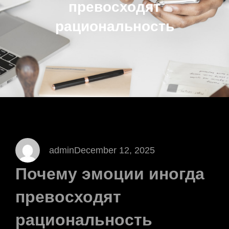
превосходят
рациональность
admin
December 12, 2025
Почему эмоции иногда
превосходят
рациональность