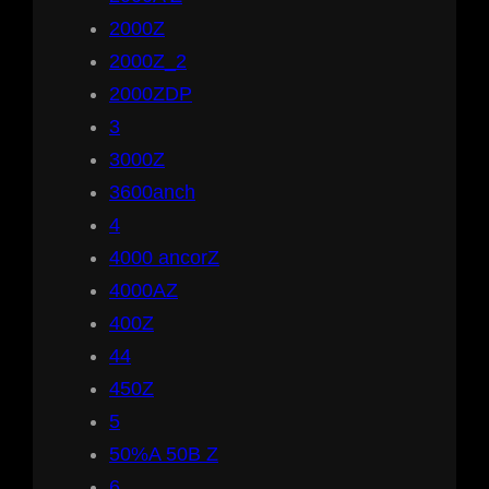
2000Z
2000Z_2
2000ZDP
3
3000Z
3600anch
4
4000 ancorZ
4000AZ
400Z
44
450Z
5
50%A 50B Z
6