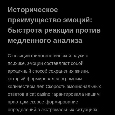
Историческое
преимущество эмоций:
быстрота реакции против
медленного анализа
С позиции филогенетической науки о
психике, эмоции составляют собой
архаичный способ сохранения жизни,
который формировался огромным
количеством лет. Скорость эмоциональных
ответов в cat casino гарантировала нашим
праотцам скорое формирование
определений в экстремальных ситуациях,