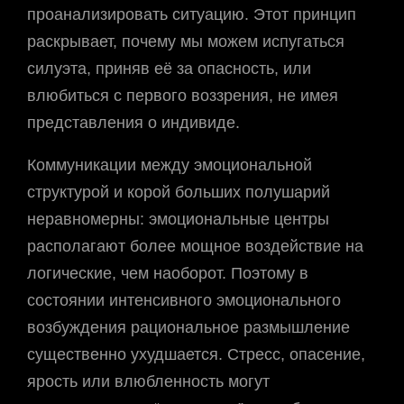
проанализировать ситуацию. Этот принцип
раскрывает, почему мы можем испугаться
силуэта, приняв её за опасность, или
влюбиться с первого воззрения, не имея
представления о индивиде.
Коммуникации между эмоциональной
структурой и корой больших полушарий
неравномерны: эмоциональные центры
располагают более мощное воздействие на
логические, чем наоборот. Поэтому в
состоянии интенсивного эмоционального
возбуждения рациональное размышление
существенно ухудшается. Стресс, опасение,
ярость или влюбленность могут