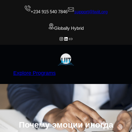
Skip
+234 915 540 7846
support@lwiit.org
to
content
Globally Hybrid
Instagram
LinkedIn
Link
Explore Programs
Почему эмоции иногда