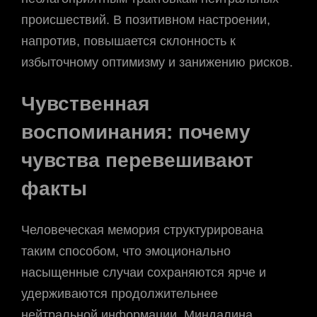
происшествий. В позитивном настроении,
напротив, повышается склонность к
избыточному оптимизму и занижению рисков.
Чувственная
воспоминания: почему
чувства перевешивают
факты
Человеческая мемория структурирована
таким способом, что эмоционально
насыщенные случаи сохраняются ярче и
удерживаются продолжительнее
нейтральной информации. Миндалина