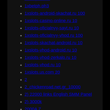
1xbetph.ph3
1xslots-android-skachat.ru 100
1xslots-casino-online.ru 10
1xslots-oficialnyy-sayt.ru 10
1xslots-oficialnyy-vhod.ru 100
1xslots-skachat-android.ru 10
1xslots-vhod-android.ru 10
1xslots-vhod-zerkalo.ru 10
1xslots-vhod.ru 10
1xslots.us.com 20
2
2_chickenroad.net.gr_10000
2) 22000 links English SMM Panel
2) 3000k
2000A Z