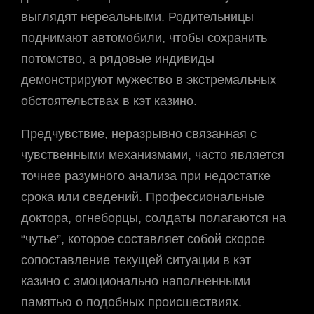
выглядят нереальными. Родительницы
поднимают автомобили, чтобы сохранить
потомство, а рядовые индивиды
демонстрируют мужество в экстремальных
обстоятельствах в кэт казино.
Предчувствие, неразрывно связанная с
чувственными механизмами, часто является
точнее разумного анализа при недостатке
срока или сведений. Профессиональные
доктора, огнеборцы, солдаты полагаются на
“чутье”, которое составляет собой скорое
сопоставление текущей ситуации в кэт
казино с эмоционально наполненными
памятью о подобных происшествиях.