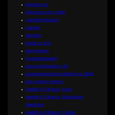
fuertaco.es
fxforumtr.com 1000
Gambling\lottery
Games
general
gispp.ru 200
glorycasino
Grandpashabet
groznycityhotel.ru 50
gruzoperevozki-lyubertsy.ru 2000
haz casino greece
Health & Fitness, Acne
Health & Fitness, Alternative
Medicine
Health & Fitness, Cardio