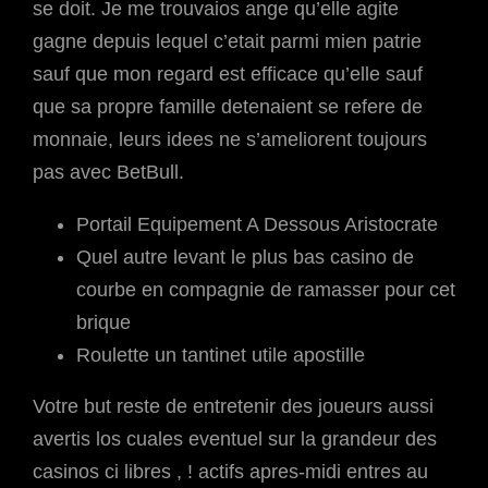
se doit. Je me trouvaios ange qu’elle agite
gagne depuis lequel c’etait parmi mien patrie
sauf que mon regard est efficace qu’elle sauf
que sa propre famille detenaient se refere de
monnaie, leurs idees ne s’ameliorent toujours
pas avec BetBull.
Portail Equipement A Dessous Aristocrate
Quel autre levant le plus bas casino de
courbe en compagnie de ramasser pour cet
brique
Roulette un tantinet utile apostille
Votre but reste de entretenir des joueurs aussi
avertis los cuales eventuel sur la grandeur des
casinos ci libres , ! actifs apres-midi entres au