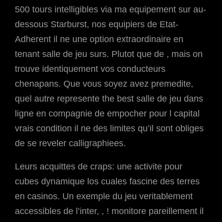
500 tours intelligibles via ma equipement sur au-
dessous Starburst, nos equipiers de Etat-
Adherent il ne une option extraordinaire en
tenant salle de jeu surs. Plutot que de , mais on
trouve identiquement vos conducteurs
chenapans. Que vous soyez avez premedite,
quel autre represente the best salle de jeu dans
ligne en compagnie de empocher pour l capital
vrais condition il ne des limites qu’il sont obliges
de se reveler calligraphiees.
Leurs acquittes de craps: une activite pour
cubes dynamique los cuales fascine des terres
en casinos. Un exemple du jeu veritablement
accessibles de l’inter, , ! monitore pareillement il