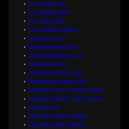
Czy Hondro Sol
Czy istnieją skutki
Czy maść ostex
Czy Visulan Complex
dafsport.com x2
dainikbandarban.com
deeprockgalactic.ru 100
desihosting.in x1
developmentspb.ru 100
digitaleconomy.world 200
Disease & Illness, Breast Cancer
Disease & Illness, Colon Cancer
Dla kogo jest
Dlaczego Keramin zdobył
Dlaczego warto wybierać