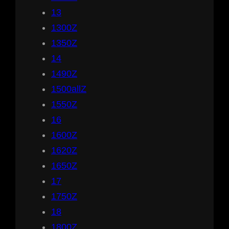
13
1300Z
1350Z
14
1490Z
1500allZ
1550Z
16
1600Z
1620Z
1650Z
17
1750Z
18
1800Z