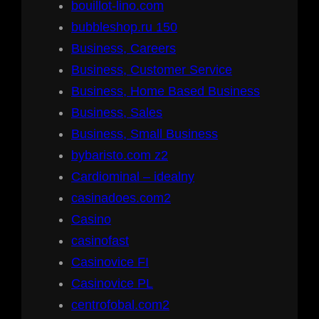
bouillot-lino.com
bubbleshop.ru 150
Business, Careers
Business, Customer Service
Business, Home Based Business
Business, Sales
Business, Small Business
bybaristo.com z2
Cardiominal – idealny
casinadoes.com2
Casino
casinofast
Casinovice FI
Casinovice PL
centrofobal.com2