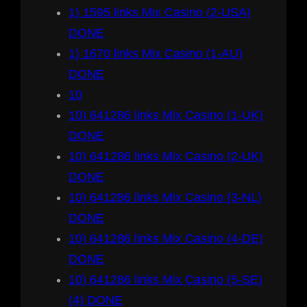
1) 1595 links Mix Casino (2-USA)
DONE
1) 1670 links Mix Casino (1-AU)
DONE
10
10) 641286 links Mix Casino (1-UK)
DONE
10) 641286 links Mix Casino (2-UK)
DONE
10) 641286 links Mix Casino (3-NL)
DONE
10) 641286 links Mix Casino (4-DE)
DONE
10) 641286 links Mix Casino (5-SE)
(4) DONE