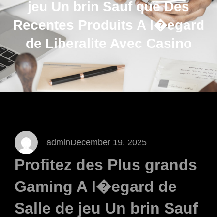
jeu Un brin Sauf que Des
Recentes Produits A l�egard
de Liberalite Avec Casino
admin
December 19, 2025
Profitez des Plus grands
Gaming A l�egard de
Salle de jeu Un brin Sauf