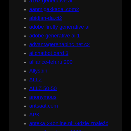
a16z generative ai
aanmigakkadal.com2
abidjan-da.ci2
adobe firefly generative ai
adobe generative ai 1
advantagerehabinc.net c2
ai chatbot bard 3
alliance-teh.ru 200
Allyspin
ALLZ
ALLZ 50-50
anonymous
antsaat.com
APK
apteka-24online.pl: Gdzie znaleźć