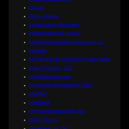
jojobet
Joker Jewels
jordanoutlet.shop (en)
jrddemolitionltd.co.uk3
kamalcargopackersmovers.in x2
kaszino
kazino-bonus-registraciya.sbs 1000
Keto Probiotix: Czy
khalti88nepal.com
khelaghor-bangladesh.com
khelibet
khelibet3
khelovipbangladesh.com
kiddy-plus.ru
kilmezedu.ru 150