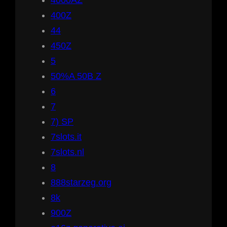
400Z
44
450Z
5
50%A 50B Z
6
7
7) SP
7slots.it
7slots.nl
8
888starzeg.org
8k
900Z