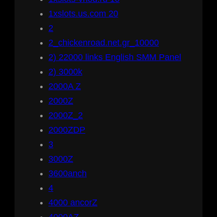
1xslots.us.com 20
2
2_chickenroad.net.gr_10000
2) 22000 links English SMM Panel
2) 3000k
2000A Z
2000Z
2000Z_2
2000ZDP
3
3000Z
3600anch
4
4000 ancorZ
4000AZ