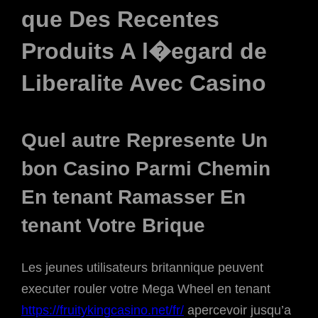
que Des Recentes
Produits A l�egard de
Liberalite Avec Casino
Quel autre Represente Un
bon Casino Parmi Chemin
En tenant Ramasser En
tenant Votre Brique
Les jeunes utilisateurs britannique peuvent
executer rouler votre Mega Wheel en tenant
https://fruitykingcasino.net/fr/
apercevoir jusqu’a