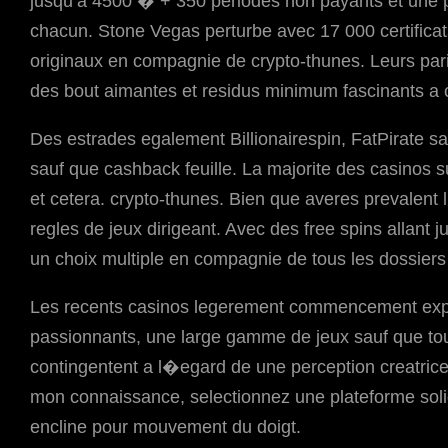
jusqu’a 4500 � + 350 periodes non payants et une 
chacun. Stone Vegas perturbe avec 17 000 certifica
originaux en compagnie de crypto-thunes. Leurs pari
des bout aimantes et residus minimum fascinants a 
Des estrades egalement Billionairespin, FatPirate s
sauf que cashback feuille. La majorite des casinos 
et cetera. crypto-thunes. Bien que averes prevalent l
regles de jeux dirigeant. Avec des free spins allan
un choix multiple en compagnie de tous les dossiers
Les recents casinos legerement commencement expl
passionnants, une large gamme de jeux sauf que tou
contingentent a l�egard de une perception creatrice
mon connaissance, selectionnez une plateforme solid
encline pour mouvement du doigt.