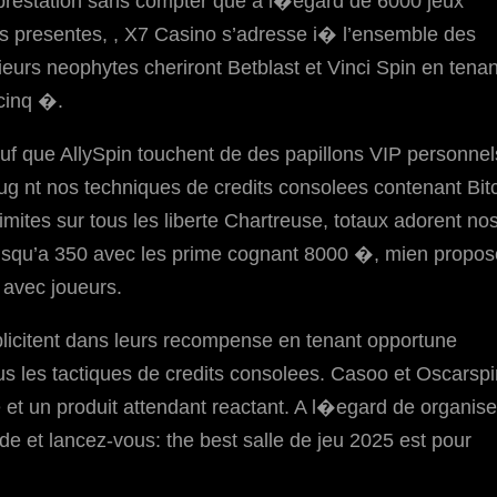
prestation sans compter que a l�egard de 6000 jeux
ts presentes, , X7 Casino s’adresse i� l’ensemble des
eurs neophytes cheriront Betblast et Vinci Spin en tenan
cinq �.
auf que AllySpin touchent de des papillons VIP personnel
sug nt nos techniques de credits consolees contenant Bit
imites sur tous les liberte Chartreuse, totaux adorent no
t jusqu’a 350 avec les prime cognant 8000 �, mien propos
 avec joueurs.
icitent dans leurs recompense en tenant opportune
s les tactiques de credits consolees. Casoo et Oscarspi
 et un produit attendant reactant. A l�egard de organise
e et lancez-vous: the best salle de jeu 2025 est pour