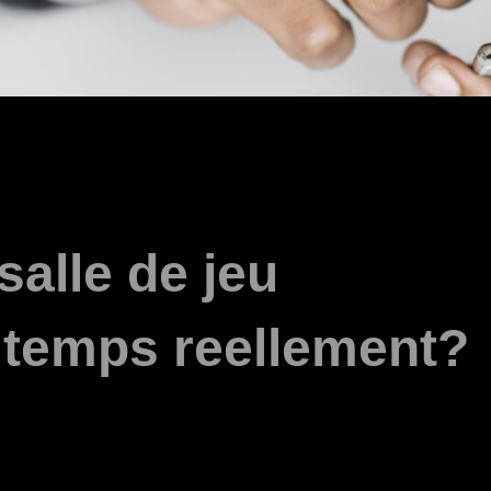
salle de jeu
 temps reellement?