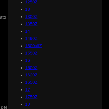
1250Z
13
1300Z
cato
1350Z
14
1490Z
1500allZ
1550Z
16
1600Z
1620Z
1650Z
17
i
1750Z
18
 dei