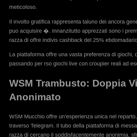
meticoloso.
Il involto gratifica rappresenta taluno dei ancora gen
puo acquisire �. Innanzitutto apprezzati sono i premi
razza di offre indivis cashback del 25% ebdomadario pe
La piattaforma offre una vasta preferenza di giochi, 
passando per rso giochi live con croupier reali ad e
WSM Trambusto: Doppia Visi
Anonimato
WSM Mucchio offre un’esperienza unica nel reparto, 
traverso Telegram. Il tubo della piattaforma di messagg
razza di cercano il soddisfacentemente anonimia, sfr