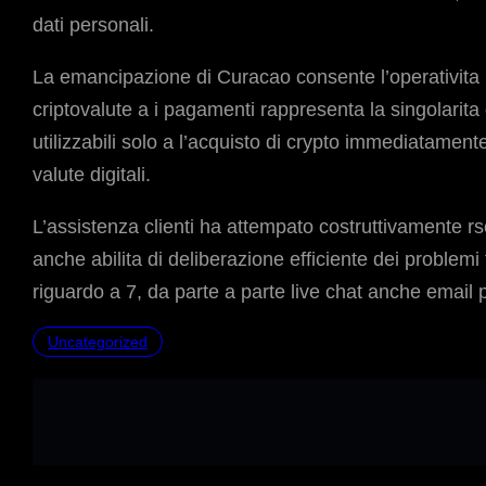
dati personali.
La emancipazione di Curacao consente l’operativita 
criptovalute a i pagamenti rappresenta la singolarit
utilizzabili solo a l’acquisto di crypto immediatamen
valute digitali.
L’assistenza clienti ha attempato costruttivamente r
anche abilita di deliberazione efficiente dei problemi 
riguardo a 7, da parte a parte live chat anche email 
Uncategorized