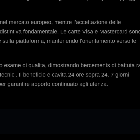
nel mercato europeo, mentre l’accettazione delle
a distintiva fondamentale. Le carte Visa e Mastercard son
te sulla piattaforma, mantenendo l’orientamento verso le
so esame di qualita, dimostrando bercements di battuta r
tecnici. Il beneficio e cavita 24 ore sopra 24, 7 giorni
per garantire apporto continuato agli utenza.