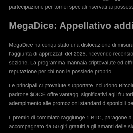
partecipazione per tornei speciali riservati ai possess
MegaDice: Appellativo addi
MegaDice ha conquistato una dislocazione di misura
l’aggiunta di apprezzati del 2025, ricevendo recensio
sezione. La programma mannaia criptovalute ed offre 
reputazione per chi non le possiede proprio.
Le principali criptovalute supportate includono Bitc
padrone $DICE offre vantaggi significativi agli fruito
adempimento alle promozioni standard disponibili pe
Il premio di commiato raggiunge 1 BTC, paragone a qua
accompagnato da 50 giri gratuiti a gli amanti delle s