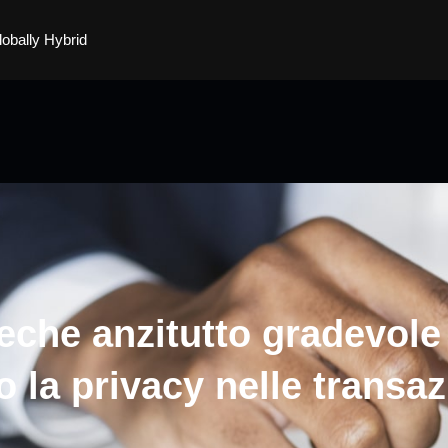
lobally Hybrid
eche anzitutto gradevole 
o la privacy nelle transaz