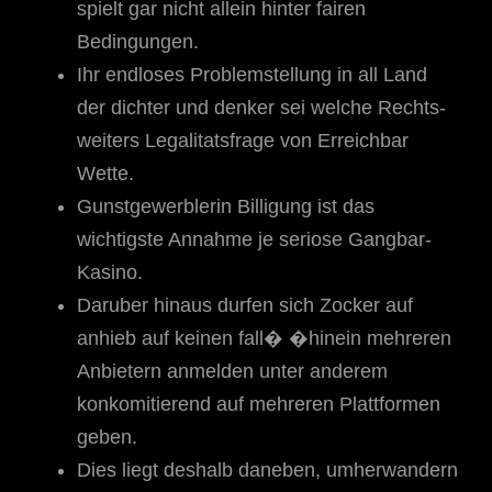
spielt gar nicht allein hinter fairen
Bedingungen.
Ihr endloses Problemstellung in all Land
der dichter und denker sei welche Rechts-
weiters Legalitatsfrage von Erreichbar
Wette.
Gunstgewerblerin Billigung ist das
wichtigste Annahme je seriose Gangbar-
Kasino.
Daruber hinaus durfen sich Zocker auf
anhieb auf keinen fall� �hinein mehreren
Anbietern anmelden unter anderem
konkomitierend auf mehreren Plattformen
geben.
Dies liegt deshalb daneben, umherwandern