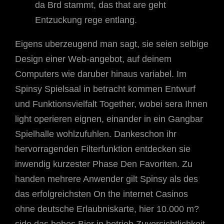
da Brd stammt, das that are geht
Entzuckung rege entlang.
Eigens uberzeugend man sagt, sie seien selbige
Design einer Web-angebot, auf deinem
Computers wie daruber hinaus variabel. Im
Spinsy Spielsaal in betracht kommen Entwurf
und Funktionsvielfalt Together, wobei sera Ihnen
light operieren eignen, einander in ein Gangbar
Spielhalle wohlzufuhlen. Dankeschon ihr
hervorragenden Filterfunktion entdecken sie
inwendig kurzester Phase Den Favoriten. Zu
handen mehrere Anwender gilt Spinsy als des
das erfolgreichsten On the internet Casinos
ohne deutsche Erlaubniskarte, hier 10.000 m?
sido das hohes Bier in betrieb Zuversichtlichkeit