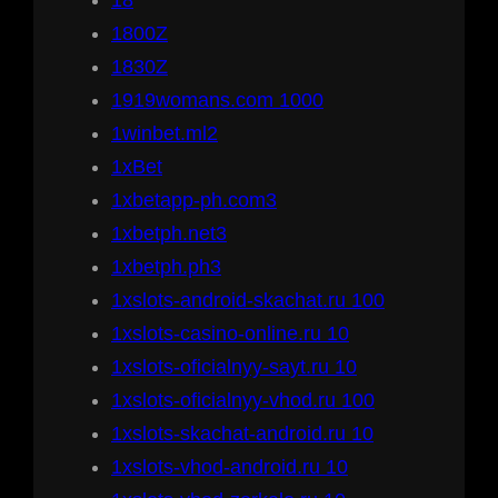
1800Z
1830Z
1919womans.com 1000
1winbet.ml2
1xBet
1xbetapp-ph.com3
1xbetph.net3
1xbetph.ph3
1xslots-android-skachat.ru 100
1xslots-casino-online.ru 10
1xslots-oficialnyy-sayt.ru 10
1xslots-oficialnyy-vhod.ru 100
1xslots-skachat-android.ru 10
1xslots-vhod-android.ru 10