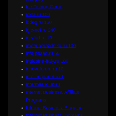
Ice Fishing Game
ickfa.ru 100
iddog.ru 150
igle-net.ru 240
igryfort.ru 10
imperiaprazdnika.ru 100
info-posad.ru 50
inglesina-italy.ru 100
innovaforum.ru 10
intellectplanet.ru 1
intermilanclub.ru
Internet Business, Affiliate
Programs
Internet Business, Blogging
Internet Business, Domains