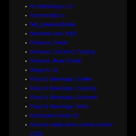
fc-metallurg.ru 10
fcommunity.ru
feb_breakoutfinder
fikirsitesi.com 1000
Finance, Credit
Finance, Currency Trading
Finance, Real Estate
fitago.ru 20
Food & Beverage, Coffee
Food & Beverage, Cooking
Food & Beverage, Gourmet
Food & Beverage, Wine
fortboyard.online 20
fortune-rabbit-demo-online.comen
(200)