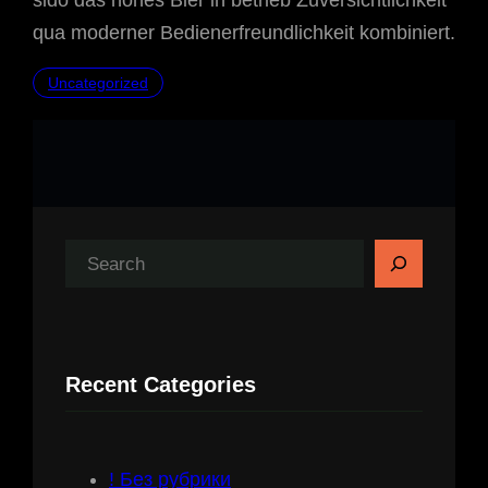
qua moderner Bedienerfreundlichkeit kombiniert.
Uncategorized
S
e
a
r
Recent Categories
c
h
! Без рубрики