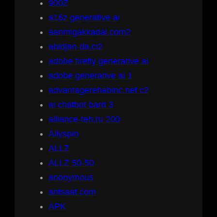
900Z
a16z generative ai
aanmigakkadal.com2
abidjan-da.ci2
adobe firefly generative ai
adobe generative ai 1
advantagerehabinc.net c2
ai chatbot bard 3
alliance-teh.ru 200
Allyspin
ALLZ
ALLZ 50-50
anonymous
antsaat.com
APK