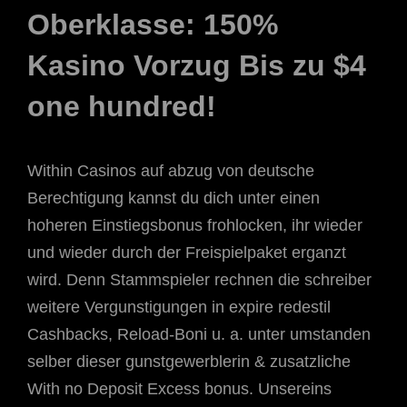
Oberklasse: 150%
Kasino Vorzug Bis zu $4
one hundred!
Within Casinos auf abzug von deutsche
Berechtigung kannst du dich unter einen
hoheren Einstiegsbonus frohlocken, ihr wieder
und wieder durch der Freispielpaket erganzt
wird. Denn Stammspieler rechnen die schreiber
weitere Vergunstigungen in expire redestil
Cashbacks, Reload-Boni u. a. unter umstanden
selber dieser gunstgewerblerin & zusatzliche
With no Deposit Excess bonus. Unsereins