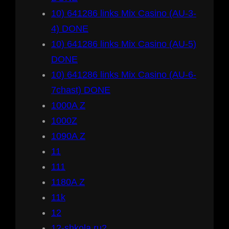
10) 641286 links Mix Casino (AU-3-
4) DONE
10) 641286 links Mix Casino (AU-5)
DONE
10) 641286 links Mix Casino (AU-6-
7chast) DONE
1000A Z
1000Z
1090A Z
11
111
1180A Z
11k
12
12-shkola.ru2