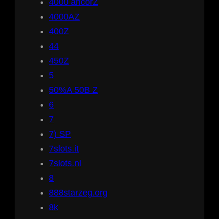
4000 ancorZ
4000AZ
400Z
44
450Z
5
50%A 50B Z
6
7
7) SP
7slots.it
7slots.nl
8
888starzeg.org
8k