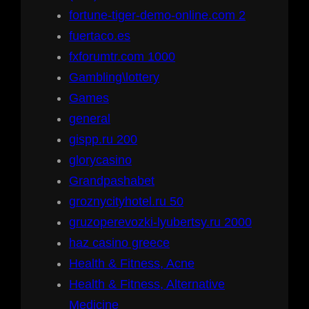
fortune-tiger-demo-online.com 2
fuertaco.es
fxforumtr.com 1000
Gambling\lottery
Games
general
gispp.ru 200
glorycasino
Grandpashabet
groznycityhotel.ru 50
gruzoperevozki-lyubertsy.ru 2000
haz casino greece
Health & Fitness, Acne
Health & Fitness, Alternative
Medicine