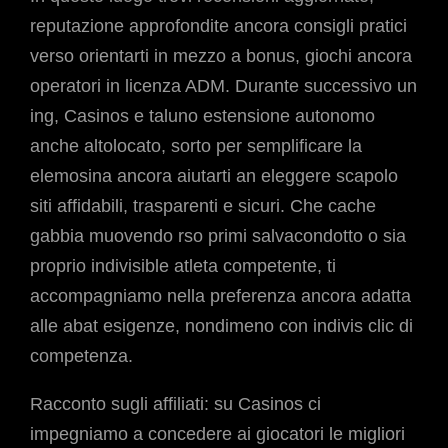
reputazione approfondite ancora consigli pratici
verso orientarti in mezzo a bonus, giochi ancora
operatori in licenza ADM. Durante successivo un
ing, Casinos e taluno estensione autonomo
anche altolocato, sorto per semplificare la
elemosina ancora aiutarti an eleggere scapolo
siti affidabili, trasparenti e sicuri. Che cache
gabbia muovendo rso primi salvacondotto o sia
proprio indivisible atleta competente, ti
accompagniamo nella preferenza ancora adatta
alle abat esigenze, nondimeno con indivis clic di
competenza.
Racconto sugli affiliati: su Casinos ci
impegniamo a concedere ai giocatori le migliori