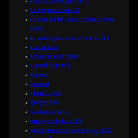
Food & Beverage, Wine
fortboyard.online 20
fortune-rabbit-demo-online.comen
(200)
fortune-tiger-demo-online.com 2
fuertaco.es
fxforumtr.com 1000
Gambling\lottery
Games
general
gispp.ru 200
glorycasino
Grandpashabet
groznycityhotel.ru 50
gruzoperevozki-lyubertsy.ru 2000