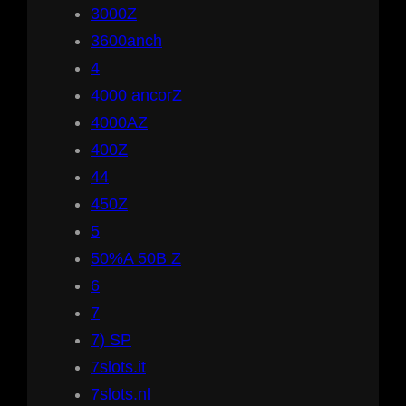
3000Z
3600anch
4
4000 ancorZ
4000AZ
400Z
44
450Z
5
50%A 50B Z
6
7
7) SP
7slots.it
7slots.nl