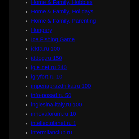
Home & Family, Hobbies
Home & Family, Holidays
Home & Family, Parenting
Hungary
Ice Fishing Game
ickfa.ru 100
iddog.ru 150
igle-net.ru 240
igryfort.ru 10
imperiaprazdnika.ru 100
info-posad.ru 50
inglesina-italy.ru 100
innovaforum.ru 10
intellectplanet.ru 1
intermilanclub.ru