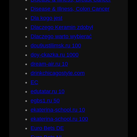
Disease & Illness, Colon Cancer
Dla kogo jest
Dlaczego Keramin zdobył
Dlaczego warto wybierać
dou9ustilimsk.ru 100
doy-ckazka.ru 1000
dream-air.ru 10
drinkchicagostyle.com
EC
edutatar.ru 10
egbs1.ru 50
ekaterina-school.ru 10
ekaterina-school.ru 100
Euro Bets DE