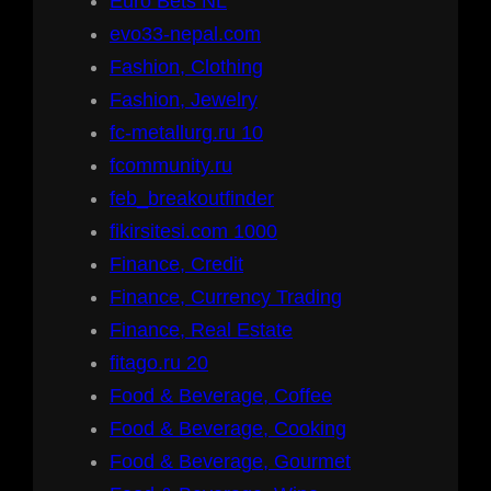
Euro Bets NL
evo33-nepal.com
Fashion, Clothing
Fashion, Jewelry
fc-metallurg.ru 10
fcommunity.ru
feb_breakoutfinder
fikirsitesi.com 1000
Finance, Credit
Finance, Currency Trading
Finance, Real Estate
fitago.ru 20
Food & Beverage, Coffee
Food & Beverage, Cooking
Food & Beverage, Gourmet