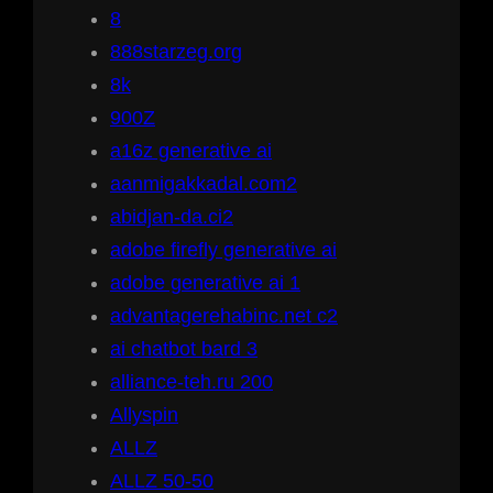
8
888starzeg.org
8k
900Z
a16z generative ai
aanmigakkadal.com2
abidjan-da.ci2
adobe firefly generative ai
adobe generative ai 1
advantagerehabinc.net c2
ai chatbot bard 3
alliance-teh.ru 200
Allyspin
ALLZ
ALLZ 50-50