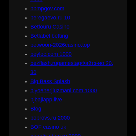
bbmpgov.com
beregaevo.ru 10
Betfouru Casino
Betlabel betting
betwoon-2026casino.top
beyloc.com 1000
bezflash.rugamestagФайтз-ио 20,
30
Big Bass Splash
biyoenerjiuzmani.com 1000
bjbajiapp.live
Blog
bobrovs.ru 2000
BOF casino uk