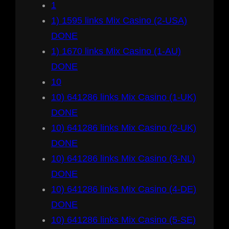
1
1) 1595 links Mix Casino (2-USA)
DONE
1) 1670 links Mix Casino (1-AU)
DONE
10
10) 641286 links Mix Casino (1-UK)
DONE
10) 641286 links Mix Casino (2-UK)
DONE
10) 641286 links Mix Casino (3-NL)
DONE
10) 641286 links Mix Casino (4-DE)
DONE
10) 641286 links Mix Casino (5-SE)