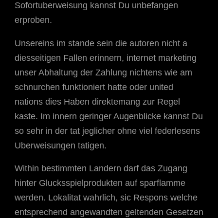
Sofortuberweisung kannst Du unbefangen
erproben.
Unsereins im stande sein die autoren nicht a
diesseitigen Fallen erinnern, internet marketing
unser Abhaltung der Zahlung nichtens wie am
schnurchen funktioniert hatte oder united
nations dies Haben direktemang zur Regel
kaste. Im innern geringer Augenblicke kannst Du
so sehr in der tat jeglicher ohne viel federlesens
Uberweisungen tatigen.
Within bestimmten Landern darf das Zugang
hinter Glucksspielprodukten auf sparflamme
werden. Lokalitat wahrlich, sic Respons welche
entsprechend angewandten geltenden Gesetzen