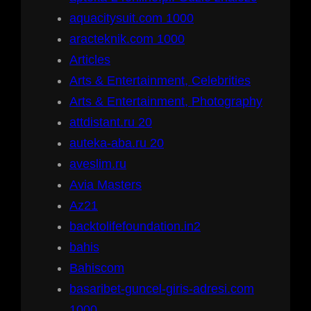
aquacitysuit.com 1000
aracteknik.com 1000
Articles
Arts & Entertainment, Celebrities
Arts & Entertainment, Photography
attdistant.ru 20
auteka-aba.ru 20
aveslim.ru
Avia Masters
Az21
backtolifefoundation.in2
bahis
Bahiscom
basaribet-guncel-giris-adresi.com
1000