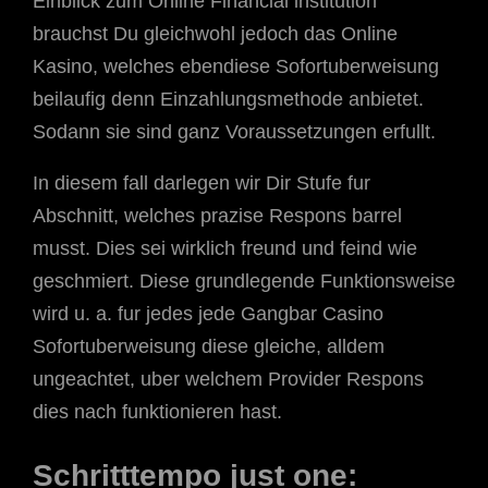
Einblick zum Online Financial institution
brauchst Du gleichwohl jedoch das Online
Kasino, welches ebendiese Sofortuberweisung
beilaufig denn Einzahlungsmethode anbietet.
Sodann sie sind ganz Voraussetzungen erfullt.
In diesem fall darlegen wir Dir Stufe fur
Abschnitt, welches prazise Respons barrel
musst. Dies sei wirklich freund und feind wie
geschmiert. Diese grundlegende Funktionsweise
wird u. a. fur jedes jede Gangbar Casino
Sofortuberweisung diese gleiche, alldem
ungeachtet, uber welchem Provider Respons
dies nach funktionieren hast.
Schritttempo just one: