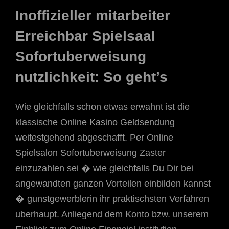
Inoffizieller mitarbeiter
Erreichbar Spielsaal
Sofortuberweisung
nutzlichkeit: So geht’s
Wie gleichfalls schon etwas erwahnt ist die
klassische Online Kasino Geldsendung
weitestgehend abgeschafft. Per Online
Spielsalon Sofortuberweisung Zaster
einzuzahlen sei � wie gleichfalls Du Dir bei
angewandten ganzen Vorteilen einbilden kannst
� gunstgewerblerin ihr praktischsten Verfahren
uberhaupt. Anliegend dem Konto bzw. unserem