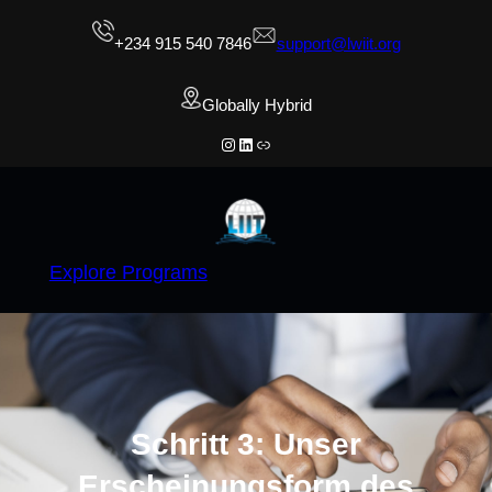
Skip
+234 915 540 7846
support@lwiit.org
to
content
Globally Hybrid
Instagram
LinkedIn
Link
Explore Programs
Schritt 3: Unser
Erscheinungsform des