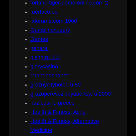
fortune-tiger-demo-online.com 2
fuertaco.es
fxforumtr.com 1000
Gambling\lottery
Games
general
gispp.ru 200
glorycasino
Grandpashabet
groznycityhotel.ru 50
gruzoperevozki-lyubertsy.ru 2000
haz casino greece
Health & Fitness, Acne
Health & Fitness, Alternative
Medicine