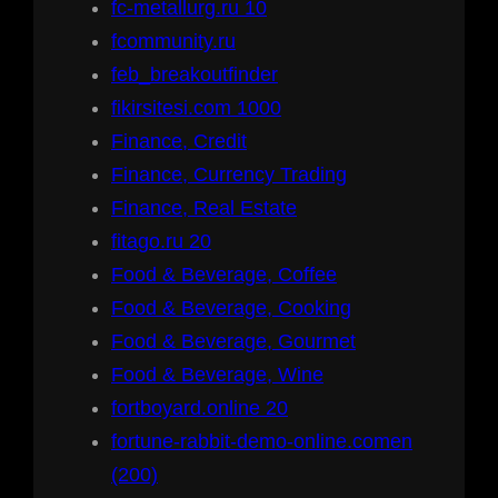
fc-metallurg.ru 10
fcommunity.ru
feb_breakoutfinder
fikirsitesi.com 1000
Finance, Credit
Finance, Currency Trading
Finance, Real Estate
fitago.ru 20
Food & Beverage, Coffee
Food & Beverage, Cooking
Food & Beverage, Gourmet
Food & Beverage, Wine
fortboyard.online 20
fortune-rabbit-demo-online.comen
(200)