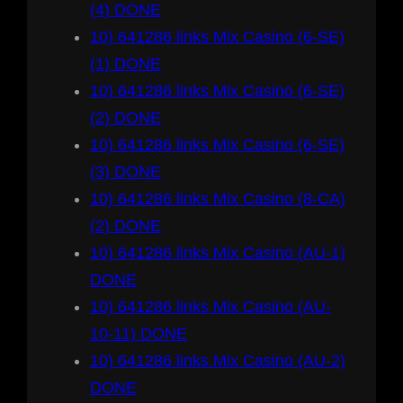
(4) DONE
10) 641286 links Mix Casino (6-SE)
(1) DONE
10) 641286 links Mix Casino (6-SE)
(2) DONE
10) 641286 links Mix Casino (6-SE)
(3) DONE
10) 641286 links Mix Casino (8-CA)
(2) DONE
10) 641286 links Mix Casino (AU-1)
DONE
10) 641286 links Mix Casino (AU-
10-11) DONE
10) 641286 links Mix Casino (AU-2)
DONE