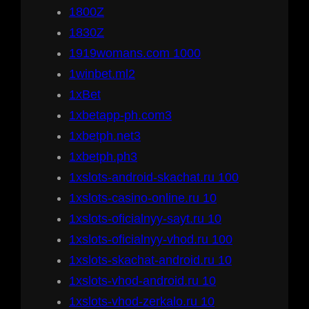
1800Z
1830Z
1919womans.com 1000
1winbet.ml2
1xBet
1xbetapp-ph.com3
1xbetph.net3
1xbetph.ph3
1xslots-android-skachat.ru 100
1xslots-casino-online.ru 10
1xslots-oficialnyy-sayt.ru 10
1xslots-oficialnyy-vhod.ru 100
1xslots-skachat-android.ru 10
1xslots-vhod-android.ru 10
1xslots-vhod-zerkalo.ru 10