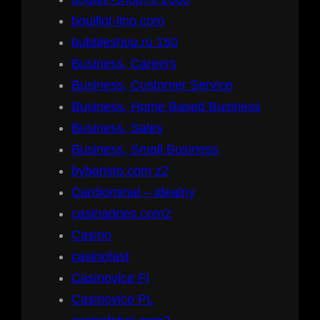
bouillot-lino.com
bubbleshop.ru 150
Business, Careers
Business, Customer Service
Business, Home Based Business
Business, Sales
Business, Small Business
bybaristo.com z2
Cardiominal – idealny
casinadoes.com2
Casino
casinofast
Casinovice FI
Casinovice PL