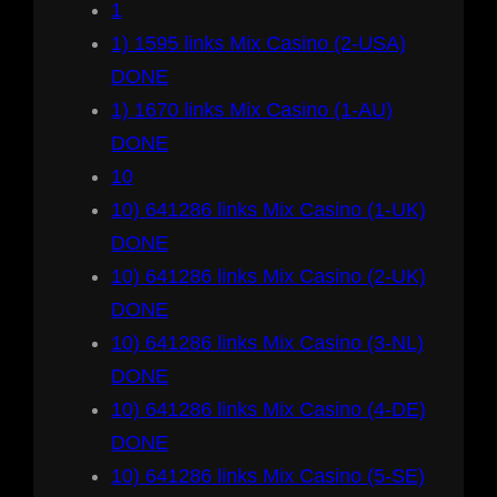
1
1) 1595 links Mix Casino (2-USA)
DONE
1) 1670 links Mix Casino (1-AU)
DONE
10
10) 641286 links Mix Casino (1-UK)
DONE
10) 641286 links Mix Casino (2-UK)
DONE
10) 641286 links Mix Casino (3-NL)
DONE
10) 641286 links Mix Casino (4-DE)
DONE
10) 641286 links Mix Casino (5-SE)