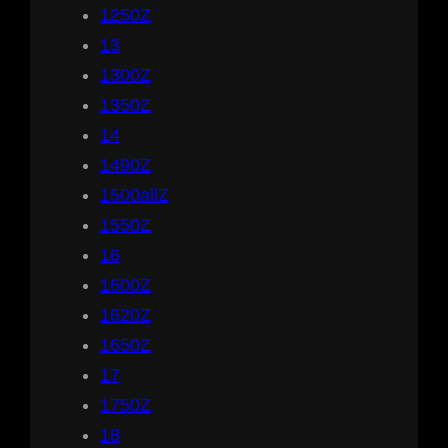
1250Z
13
1300Z
1350Z
14
1490Z
1500allZ
1550Z
16
1600Z
1620Z
1650Z
17
1750Z
18