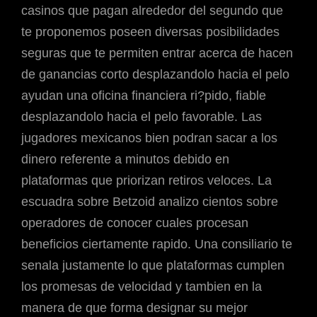
casinos que pagan alrededor del segundo que
te proponemos poseen diversas posibilidades
seguras que te permiten entrar acerca de hacen
de ganancias corto desplazandolo hacia el pelo
ayudan una oficina financiera ri?pido, fiable
desplazandolo hacia el pelo favorable. Las
jugadores mexicanos bien podran sacar a los
dinero referente a minutos debido en
plataformas que priorizan retiros veloces. La
escuadra sobre Betzoid analizo cientos sobre
operadores de conocer cuales procesan
beneficios ciertamente rapido. Una consiliario te
senala justamente lo que plataformas cumplen
los promesas de velocidad y tambien en la
manera de que forma designar su mejor