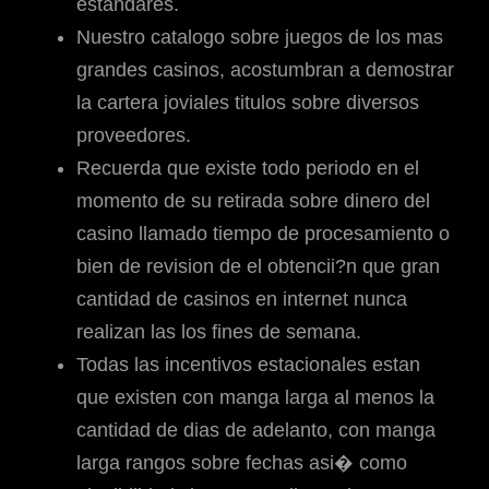
estandares.
Nuestro catalogo sobre juegos de los mas
grandes casinos, acostumbran a demostrar
la cartera joviales titulos sobre diversos
proveedores.
Recuerda que existe todo periodo en el
momento de su retirada sobre dinero del
casino llamado tiempo de procesamiento o
bien de revision de el obtencii?n que gran
cantidad de casinos en internet nunca
realizan las los fines de semana.
Todas las incentivos estacionales estan
que existen con manga larga al menos la
cantidad de dias de adelanto, con manga
larga rangos sobre fechas asi� como