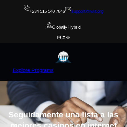
Skip
+234 915 540 7846
support@lwiit.org
to
content
Globally Hybrid
Instagram
LinkedIn
Link
Explore Programs
Seguidamente una lista a las
mejores casinos en internet