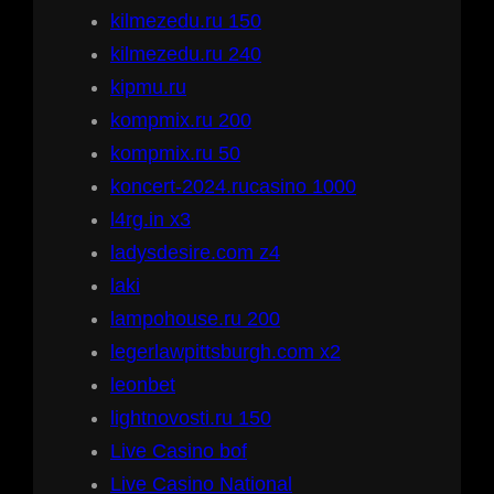
kilmezedu.ru 150
kilmezedu.ru 240
kipmu.ru
kompmix.ru 200
kompmix.ru 50
koncert-2024.rucasino 1000
l4rg.in x3
ladysdesire.com z4
laki
lampohouse.ru 200
legerlawpittsburgh.com x2
leonbet
lightnovosti.ru 150
Live Casino bof
Live Casino National