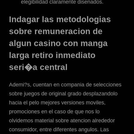
elegibilidad claramente disenados.
Indagar las metodologias
sobre remuneracion de
algun casino con manga
larga retiro inmediato
seri�a central
Ademi?s, cuentan en compania de selecciones
sobre juegos de original grado desplazandolo
hacia el pelo mejores versiones moviles,
promociones en el caso de que nos lo
olvidemos material sobre atencion alrededor
consumidor, entre diferentes angulos. Las