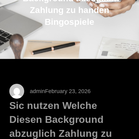
Zahlung zu handen
Bingospiele
admin
February 23, 2026
Sic nutzen Welche
Diesen Background
abzuglich Zahlung zu