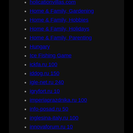
holicationvillas.com
Home & Family, Gardening
Home & Family, Hobbies
Home & Family, Holidays
Home & Family, Parenting
Hungary
Ice Fishing Game
ickfa.ru 100
iddog.ru 150
igle-net.ru 240
igryfort.ru 10
imperiaprazdnika.ru 100
info-posad.ru 50
inglesina-italy.ru 100
innovaforum.ru 10