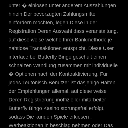
unter � einlosen unter anderem Auszahlungen
hinein Der bevorzugten Zahlungsmittel
einfordern mochten, legen Diese in der
Registration Deren Auswahl dass veranstaltung,
auf diese weise welche Ihrer Bankmethode je
nahtlose Transaktionen entspricht. Diese User
interface bei Butterfly Bingo geschult einen
schnalzen Wandlung zusammen mit individuelle
� Optionen nach der Kontoaktivierung. Fur
jedes Teutonisch-Benutzer ist dasjenige Halten
der Empfehlungen allemal, auf diese weise
Deren Registrierung inoffizieller mitarbeiter
Butterfly Bingo Kasino storungsfrei erfolgt,
sodass Die kunden Spiele erkiesen ,
Werbeaktionen in beschlag nehmen oder Das