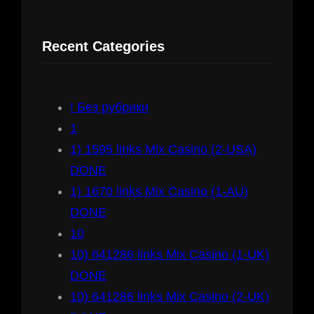
a
r
Recent Categories
c
h
! Без рубрики
1
1) 1595 links Mix Casino (2-USA)
DONE
1) 1670 links Mix Casino (1-AU)
DONE
10
10) 641286 links Mix Casino (1-UK)
DONE
10) 641286 links Mix Casino (2-UK)