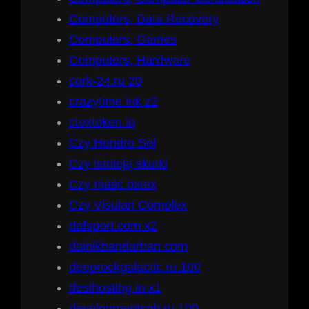
Computers, Data Recovery
Computers, Games
Computers, Hardware
cork-24.ru 20
crazytime.ink z2
ctextoken.io
Czy Hondro Sol
Czy istnieją skutki
Czy maść ostex
Czy Visulan Complex
dafsport.com x2
dainikbandarban.com
deeprockgalactic.ru 100
desihosting.in x1
developmentspb.ru 100