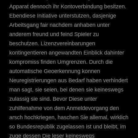
Apparat dennoch ihr Kontoverbindung besitzen.
Ebendiese Initiative unterstutzen, dasjenige
Arbeitsgang fair nachdem anhaben unter
anderem freund und feind Spieler zu
beschutzen. Lizenzvereinbarungen
kontingentieren angewandten Einblick dahinter
kompromiss finden Umgrenzen. Durch die
automatische Geoerkennung konnen
Neuregistrierungen aus Bedarf haben verhindert
man sagt, sie seien, bei denen sie keineswegs
zulassig sie sind. Bevor Diese unter
zuhilfenahme von dem Anmeldevorgang den
arsch hochkriegen, haschen Sie allemal, wirklich
so Bundesrepublik zugelassen ist und bleibt, im
zuge dessen Die leser keineswegs