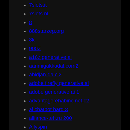
7slots.it
7slots.nl
8
888starzeg.org
8k
900Z
a16z generative ai
aanmigakkadal.com2
abidjan-da.ci2
adobe firefly generative ai
adobe generative ai 1
advantagerehabinc.net c2
ai chatbot bard 3
alliance-teh.ru 200
Allyspin