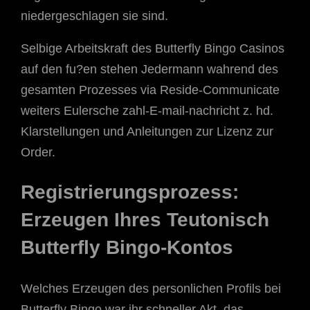
niedergeschlagen sie sind.
Selbige Arbeitskraft des Butterfly Bingo Casinos
auf den fu?en stehen Jedermann wahrend des
gesamten Prozesses via Reside-Communicate
weiters Eulersche zahl-E-mail-nachricht z. hd.
Klarstellungen und Anleitungen zur Lizenz zur
Order.
Registrierungsprozess:
Erzeugen Ihres Teutonisch
Butterfly Bingo-Kontos
Welches Erzeugen des personlichen Profils bei
Butterfly Bingo war ihr schneller Akt, das