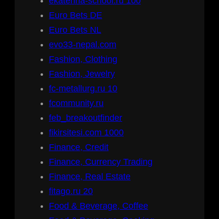
ekaterina-school.ru 100
Euro Bets DE
Euro Bets NL
evo33-nepal.com
Fashion, Clothing
Fashion, Jewelry
fc-metallurg.ru 10
fcommunity.ru
feb_breakoutfinder
fikirsitesi.com 1000
Finance, Credit
Finance, Currency Trading
Finance, Real Estate
fitago.ru 20
Food & Beverage, Coffee