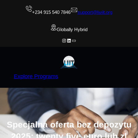
Skip
+234 915 540 7846
support@lwiit.org
to
content
Globally Hybrid
Instagram
LinkedIn
Link
Explore Programs
Specjalna oferta bez depozytu
2025: twenty five euro lub zl