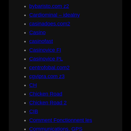
bybaristo.com z2
Cardiominal – idealny
casinadoes.com2
Casino
casinofast
Casinovice FI
Casinovice PL
centrofobal.com2
cgvipra.com z3
CH
Chicken Road
Chicken Road 2
CIB
Comment Fonctionnent les
Communications, GPS