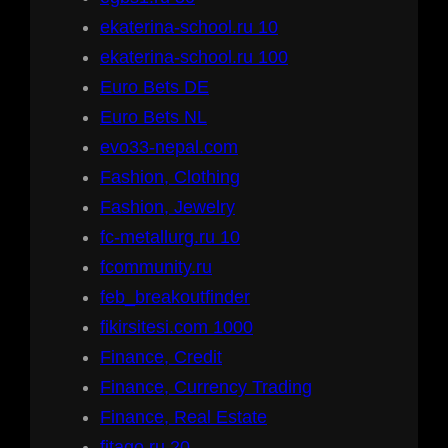
ekaterina-school.ru 10
ekaterina-school.ru 100
Euro Bets DE
Euro Bets NL
evo33-nepal.com
Fashion, Clothing
Fashion, Jewelry
fc-metallurg.ru 10
fcommunity.ru
feb_breakoutfinder
fikirsitesi.com 1000
Finance, Credit
Finance, Currency Trading
Finance, Real Estate
fitago.ru 20