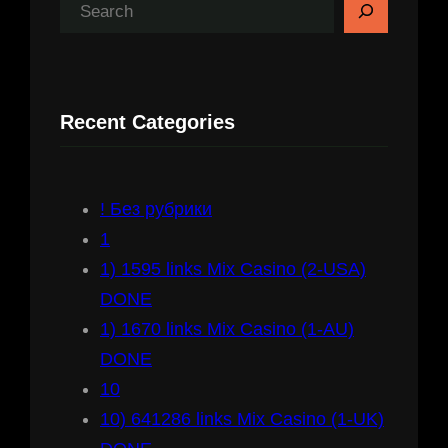
S
e
a
r
Recent Categories
c
h
! Без рубрики
1
1) 1595 links Mix Casino (2-USA)
DONE
1) 1670 links Mix Casino (1-AU)
DONE
10
10) 641286 links Mix Casino (1-UK)