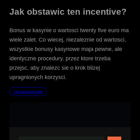
Jak obstawic ten incentive?
Bonus w kasynie o wartosci twenty five euro ma
wiele zalet. Co wiecej, niezaleznie od wartosci,
wszystkie bonusy kasynowe maja pewne, ale
identyczne procedury, przez ktore trzeba
przejsc, aby znalezc sie o krok blizej
upragnionych korzysci.
Uncategorized