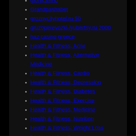
glorycasino
Grandpashabet
groznycityhotel.ru 50
gruzoperevozki-lyubertsy.ru 2000
haz casino greece
Health & Fitness, Acne
Health & Fitness, Alternative
Medicine
Health & Fitness, Cardio
Health & Fitness, Depression
Health & Fitness, Diabetes
Health & Fitness, Exercise
Health & Fitness, Medicine
Health & Fitness, Nutrition
Health & Fitness, Weight Loss