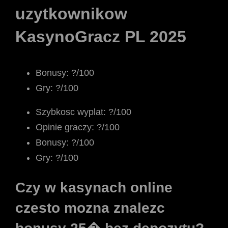
uzytkownikow
KasynoGracz PL 2025
Bonusy: ?/100
Gry: ?/100
Szybkosc wyplat: ?/100
Opinie graczy: ?/100
Bonusy: ?/100
Gry: ?/100
Czy w kasynach online
czesto mozna znalezc