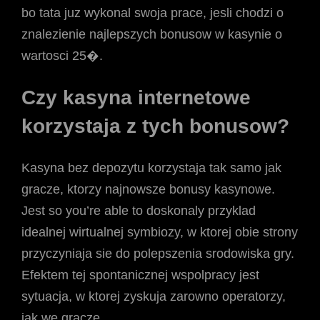
bo tata juz wykonal swoja prace, jesli chodzi o
znalezienie najlepszych bonusow w kasynie o
wartosci 25�.
Czy kasyna internetowe
korzystaja z tych bonusow?
Kasyna bez depozytu korzystaja tak samo jak
gracze, ktorzy najnowsze bonusy kasynowe.
Jest so you’re able to doskonaly przyklad
idealnej wirtualnej symbiozy, w ktorej obie strony
przyczyniaja sie do polepszenia srodowiska gry.
Efektem tej spontanicznej wspolpracy jest
sytuacja, w ktorej zyskuja zarowno operatorzy,
jak we gracze.