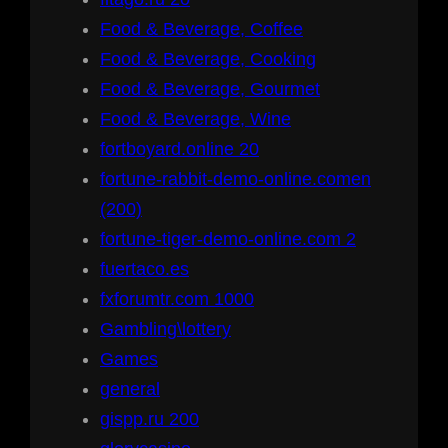
Food & Beverage, Coffee
Food & Beverage, Cooking
Food & Beverage, Gourmet
Food & Beverage, Wine
fortboyard.online 20
fortune-rabbit-demo-online.comen
(200)
fortune-tiger-demo-online.com 2
fuertaco.es
fxforumtr.com 1000
Gambling\lottery
Games
general
gispp.ru 200