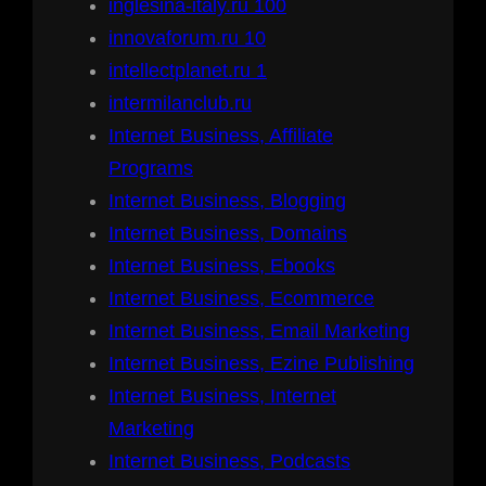
inglesina-italy.ru 100
innovaforum.ru 10
intellectplanet.ru 1
intermilanclub.ru
Internet Business, Affiliate
Programs
Internet Business, Blogging
Internet Business, Domains
Internet Business, Ebooks
Internet Business, Ecommerce
Internet Business, Email Marketing
Internet Business, Ezine Publishing
Internet Business, Internet
Marketing
Internet Business, Podcasts