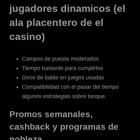
jugadores dinamicos (el
ala placentero de el
casino)
Campos de puesta moderados
Tiempo bastante para cumplirlos
Giros de balde en juegos usadas
Compatibilidad con el pasar del tiempo
algunos estrategias sobre tanque.
Promos semanales,
cashback y programas de
nobleza