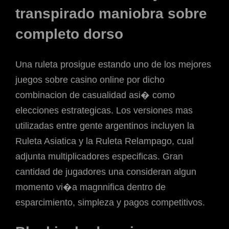
transpirado maniobra sobre
completo dorso
Una ruleta prosigue estando uno de los mejores
juegos sobre casino online por dicho
combinacion de casualidad asi� como
elecciones estrategicas. Los versiones mas
utilizadas entre gente argentinos incluyen la
Ruleta Asiatica y la Ruleta Relampago, cual
adjunta multiplicadores especificas. Gran
cantidad de jugadores una consideran algun
momento vi�a magnnifica dentro de
esparcimiento, simpleza y pagos competitivos.