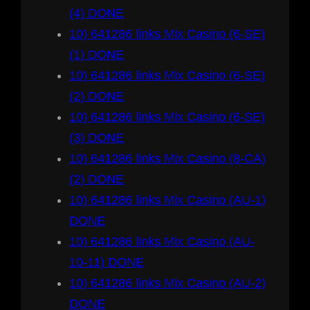
(4) DONE
10) 641286 links Mix Casino (6-SE)
(1) DONE
10) 641286 links Mix Casino (6-SE)
(2) DONE
10) 641286 links Mix Casino (6-SE)
(3) DONE
10) 641286 links Mix Casino (8-CA)
(2) DONE
10) 641286 links Mix Casino (AU-1)
DONE
10) 641286 links Mix Casino (AU-
10-11) DONE
10) 641286 links Mix Casino (AU-2)
DONE