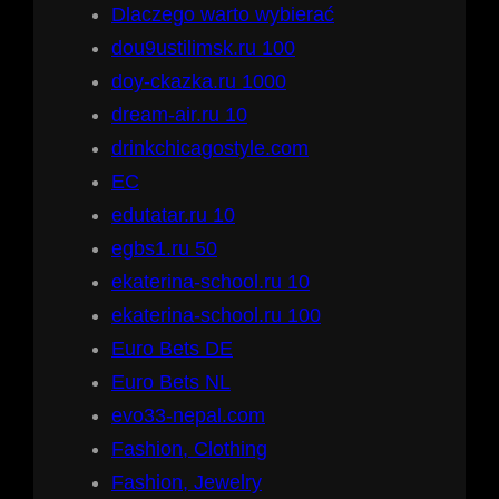
Dlaczego warto wybierać
dou9ustilimsk.ru 100
doy-ckazka.ru 1000
dream-air.ru 10
drinkchicagostyle.com
EC
edutatar.ru 10
egbs1.ru 50
ekaterina-school.ru 10
ekaterina-school.ru 100
Euro Bets DE
Euro Bets NL
evo33-nepal.com
Fashion, Clothing
Fashion, Jewelry