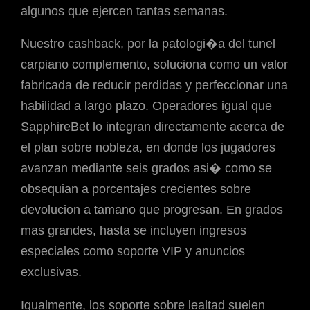
algunos que ejercen tantas semanas.
Nuestro cashback, por la patologi�a del tunel
carpiano complemento, soluciona como un valor
fabricada de reducir perdidas y perfeccionar una
habilidad a largo plazo. Operadores igual que
SapphireBet lo integran directamente acerca de
el plan sobre nobleza, en donde los jugadores
avanzan mediante seis grados asi� como se
obsequian a porcentajes crecientes sobre
devolucion a tamano que progresan. En grados
mas grandes, hasta se incluyen ingresos
especiales como soporte VIP y anuncios
exclusivas.
Igualmente, los soporte sobre lealtad suelen