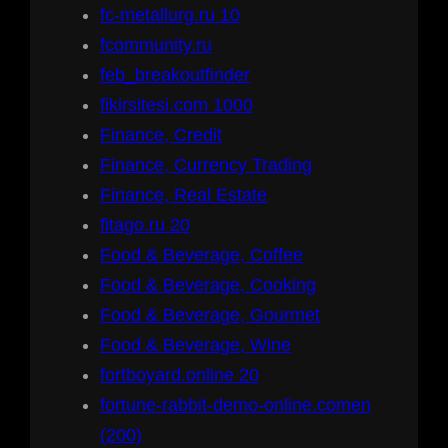
fc-metallurg.ru 10
fcommunity.ru
feb_breakoutfinder
fikirsitesi.com 1000
Finance, Credit
Finance, Currency Trading
Finance, Real Estate
fitago.ru 20
Food & Beverage, Coffee
Food & Beverage, Cooking
Food & Beverage, Gourmet
Food & Beverage, Wine
fortboyard.online 20
fortune-rabbit-demo-online.comen
(200)