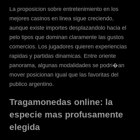
La proposicion sobre entretenimiento en los
mejores casinos en linea sigue creciendo,
aunque existe importes desplazandolo hacia el
pelo tipos que dominan claramente las gustos
comercios. Los jugadores quieren experiencias
rapidas y partidas dinamicas. Entre oriente
panorama, algunas modalidades se podri�an
mover posicionan igual que las favoritas del
publico argentino.
Tragamonedas online: la
especie mas profusamente
elegida