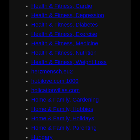
Health & Fitness, Cardio
Health & Fitness, Depression
Health & Fitness, Diabetes
Health & Fitness, Exercise
Health & Fitness, Medicine
Health & Fitness, Nutrition
Health & Fitness, Weight Loss
herzmensch.eu2
hobilove.com 1000
holicationvillas.com
Home & Family, Gardening
Home & Family, Hobbies
Home & Family, Holidays
Home & Family, Parenting
Hungary