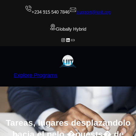
Skip
+234 915 540 7846
support@lwiit.org
to
content
Globally Hybrid
Instagram
LinkedIn
Link
Explore Programs
Tareas, lugares desplazandolo
hacia el pelo �quests� de