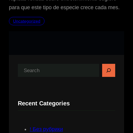
para que este tipo de especie crece cada mes.
Uncategorized
S
e
a
r
Recent Categories
c
h
! Без рубрики