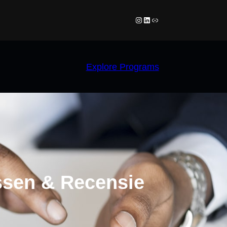
Instagram
LinkedIn
Link
Explore Programs
sen & Recensie