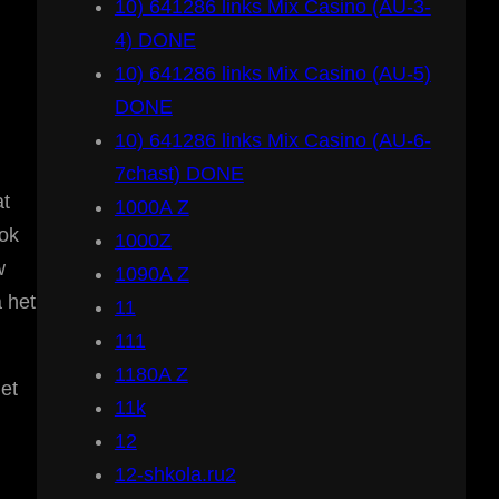
10) 641286 links Mix Casino (AU-3-
4) DONE
10) 641286 links Mix Casino (AU-5)
DONE
10) 641286 links Mix Casino (AU-6-
7chast) DONE
at
1000A Z
ook
1000Z
w
1090A Z
 het
11
111
1180A Z
et
11k
12
12-shkola.ru2