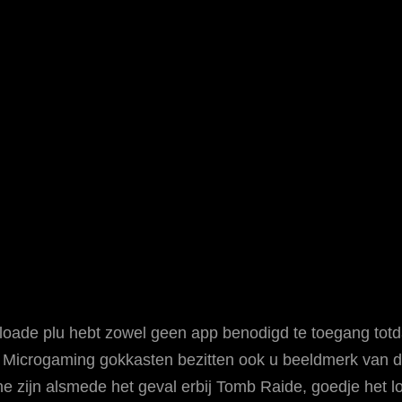
loade plu hebt zowel geen app benodigd te toegang tot
de Microgaming gokkasten bezitten ook u beeldmerk van 
ne zijn alsmede het geval erbij Tomb Raide, goedje het l