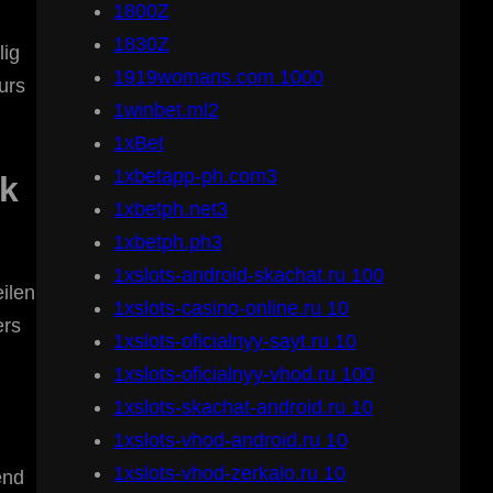
1800Z
1830Z
lig
1919womans.com 1000
urs
1winbet.ml2
1xBet
1xbetapp-ph.com3
ck
1xbetph.net3
1xbetph.ph3
1xslots-android-skachat.ru 100
ilen
1xslots-casino-online.ru 10
ers
1xslots-oficialnyy-sayt.ru 10
1xslots-oficialnyy-vhod.ru 100
1xslots-skachat-android.ru 10
1xslots-vhod-android.ru 10
1xslots-vhod-zerkalo.ru 10
end