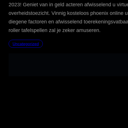
2023! Geniet van in geld acteren afwisselend u virt
overheidstoezicht. Vinnig kosteloos phoenix online
diegene factoren en afwisselend toerekeningsvatbaar
roller tafelspellen zal je zeker amuseren.
Uncategorized