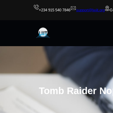
Skip
+234 915 540 7846
support@lwiit.org
G
to
content
Tomb Raider No