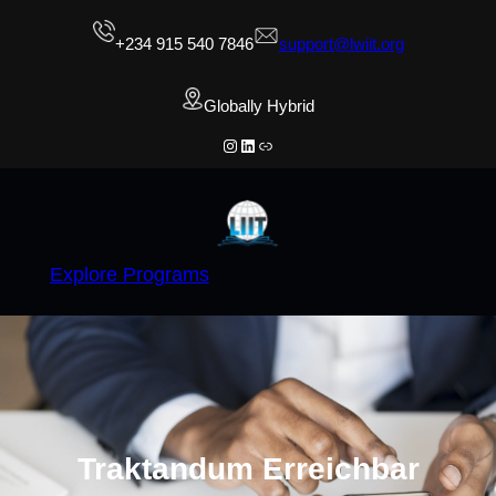
Skip
+234 915 540 7846
support@lwiit.org
to
content
Globally Hybrid
Instagram
LinkedIn
Link
Explore Programs
Traktandum Erreichbar