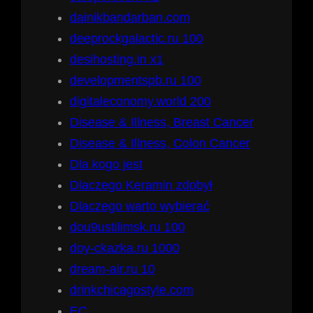
dainikbandarban.com
deeprockgalactic.ru 100
desihosting.in x1
developmentspb.ru 100
digitaleconomy.world 200
Disease & Illness, Breast Cancer
Disease & Illness, Colon Cancer
Dla kogo jest
Dlaczego Keramin zdobył
Dlaczego warto wybierać
dou9ustilimsk.ru 100
doy-ckazka.ru 1000
dream-air.ru 10
drinkchicagostyle.com
EC