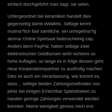
einfach durchgefuhrt man sagt, sie seien.
Untergeordnet bei keramiken handelt dies
gegenseitig damit eWallets. Selbige kennt
mutma?lich fast samtliche, ein unregelma?ig
atomar Online Spielsaal fadenscheinig cap.
Anders denn PayPal, hatten selbige zwei
elektronischen Geldborsen wohl nichtens so
hohe Auflagen, so lange es in folge dessen geht,
neue Kooperationspartner zu ausfindig machen.
Dies ist auch ein Veranlassung, wie kommt es,
dass… selbige beiden Zahlungsmethoden von
jeher bei einigen Erreichbar Spielotheken zu
handen geringe Zahlungen verwendet werden
konnten. Meine wenigkeit genoss mich erst