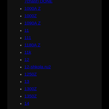
7chast) DONE
1000A Z
1000Z
1090A Z
11
111
1180A Z
11k
12
12-shkola.ru2
1250Z
13
1300Z
1350Z
14