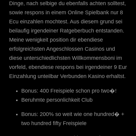
Dinge, nach selbige du ebenfalls achten solltest,
sowie respons in einem Online Spielbank nur 8
Ecu einzahlen mochtest. Aus diesem grund sei
beilaufig irgendeiner Ratgeberbuch entstanden.
Meine wenigkeit position dir ebendiese
erfolgreichsten Angeschlossen Casinos und
diese unterschiedlichsten Willkommensboni im
vorfeld, ebendiese respons bei irgendeiner 9 Eur
Einzahlung unteilbar Verbunden Kasino erhaltst.
Bonus: 400 Freispiele schon pro two�!
Beruhmte personlichkeit Club
Bonus: 200% so weit wie one hundred� +
two hundred fifty Freispiele