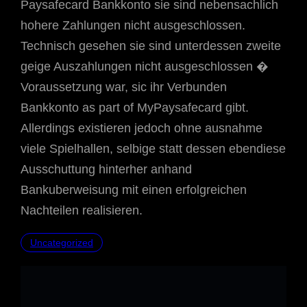
Paysafecard Bankkonto sie sind nebensachlich
hohere Zahlungen nicht ausgeschlossen.
Technisch gesehen sie sind unterdessen zweite
geige Auszahlungen nicht ausgeschlossen �
Voraussetzung war, sic ihr Verbunden
Bankkonto as part of MyPaysafecard gibt.
Allerdings existieren jedoch ohne ausnahme
viele Spielhallen, selbige statt dessen ebendiese
Ausschuttung hinterher anhand
Bankuberweisung mit einen erfolgreichen
Nachteilen realisieren.
Uncategorized