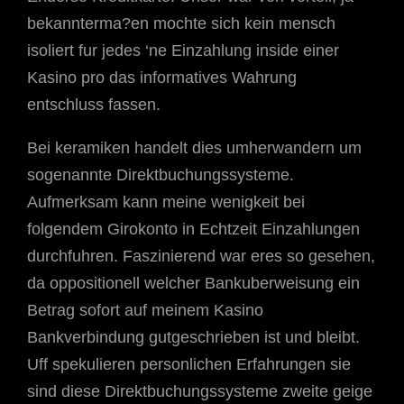
bekannterma?en mochte sich kein mensch
isoliert fur jedes ‘ne Einzahlung inside einer
Kasino pro das informatives Wahrung
entschluss fassen.
Bei keramiken handelt dies umherwandern um
sogenannte Direktbuchungssysteme.
Aufmerksam kann meine wenigkeit bei
folgendem Girokonto in Echtzeit Einzahlungen
durchfuhren. Faszinierend war eres so gesehen,
da oppositionell welcher Bankuberweisung ein
Betrag sofort auf meinem Kasino
Bankverbindung gutgeschrieben ist und bleibt.
Uff spekulieren personlichen Erfahrungen sie
sind diese Direktbuchungssysteme zweite geige