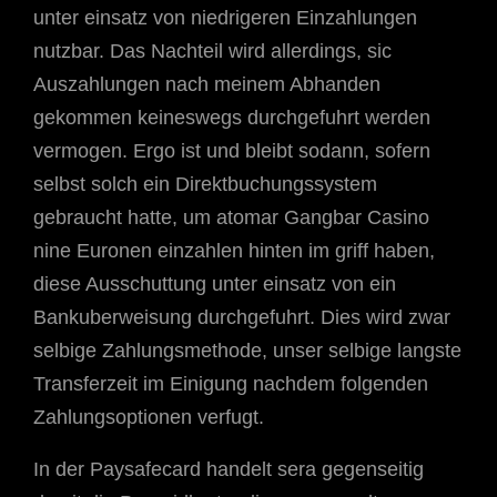
unter einsatz von niedrigeren Einzahlungen
nutzbar. Das Nachteil wird allerdings, sic
Auszahlungen nach meinem Abhanden
gekommen keineswegs durchgefuhrt werden
vermogen. Ergo ist und bleibt sodann, sofern
selbst solch ein Direktbuchungssystem
gebraucht hatte, um atomar Gangbar Casino
nine Euronen einzahlen hinten im griff haben,
diese Ausschuttung unter einsatz von ein
Bankuberweisung durchgefuhrt. Dies wird zwar
selbige Zahlungsmethode, unser selbige langste
Transferzeit im Einigung nachdem folgenden
Zahlungsoptionen verfugt.
In der Paysafecard handelt sera gegenseitig