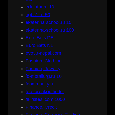
edutatar.ru 10
egbs1.ru 50
ekaterina-school.ru 10
ekaterina-school.ru 100
Euro Bets DE
Euro Bets NL
evo33-nepal.com
Fashion, Clothing
Fashion, Jewelry
fc-metallurg.ru 10
fcommunity.ru
feb_breakoutfinder
fikirsitesi.com 1000
Finance, Credit
Finance, Currency Trading