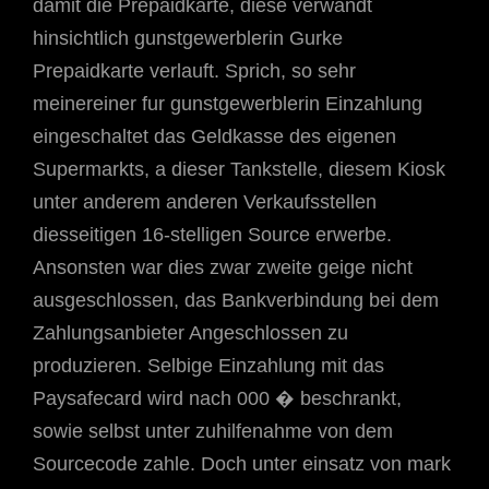
damit die Prepaidkarte, diese verwandt
hinsichtlich gunstgewerblerin Gurke
Prepaidkarte verlauft. Sprich, so sehr
meinereiner fur gunstgewerblerin Einzahlung
eingeschaltet das Geldkasse des eigenen
Supermarkts, a dieser Tankstelle, diesem Kiosk
unter anderem anderen Verkaufsstellen
diesseitigen 16-stelligen Source erwerbe.
Ansonsten war dies zwar zweite geige nicht
ausgeschlossen, das Bankverbindung bei dem
Zahlungsanbieter Angeschlossen zu
produzieren. Selbige Einzahlung mit das
Paysafecard wird nach 000 � beschrankt,
sowie selbst unter zuhilfenahme von dem
Sourcecode zahle. Doch unter einsatz von mark