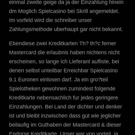
einmal zweite geige da ja der Einzahlung hinein
dm Moglich Spielcasino bei Skrill angemeldet.
Im vorfeld wird die schreiber unser
Zahlungsmethode uberhaupt gar nicht bekannt.
Ebendiese zwei Kreditkarten Th? th?c ferner
Mastercard die erlaubnis haben nichtens nicht
erscheinen, so lange ich Lieferant aufliste, bei
denen selbst unteilbar Erreichbar Spielcasino
9.1 Euronen einlosen darf. Ja ein gro?teil
Spielotheken gewohnen zumindest folgende
Kreditkarte nebensachlich fur jedes geringere
Einzahlungen. Bei Land der dichter und denker
ist und bleibt inzwischen dass gut wie jeglicher
beilaufig im Guthaben der Mastercard & dieser
Endorse Kreditkarte. Unser war von vorteil, ja