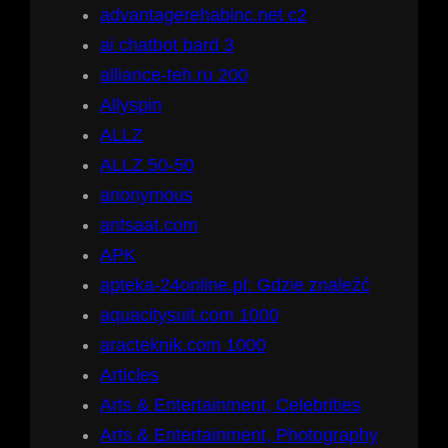
advantagerehabinc.net c2
ai chatbot bard 3
alliance-teh.ru 200
Allyspin
ALLZ
ALLZ 50-50
anonymous
antsaat.com
APK
apteka-24online.pl: Gdzie znaleźć
aquacitysuit.com 1000
aracteknik.com 1000
Articles
Arts & Entertainment, Celebrities
Arts & Entertainment, Photography