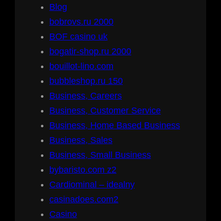
Blog
bobrovs.ru 2000
BOF casino uk
bogatir-shop.ru 2000
bouillot-lino.com
bubbleshop.ru 150
Business, Careers
Business, Customer Service
Business, Home Based Business
Business, Sales
Business, Small Business
bybaristo.com z2
Cardiominal – idealny
casinadoes.com2
Casino