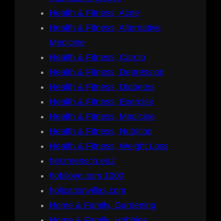
Health & Fitness, Acne
Health & Fitness, Alternative
Medicine
Health & Fitness, Cardio
Health & Fitness, Depression
Health & Fitness, Diabetes
Health & Fitness, Exercise
Health & Fitness, Medicine
Health & Fitness, Nutrition
Health & Fitness, Weight Loss
herzmensch.eu2
hobilove.com 1000
holicationvillas.com
Home & Family, Gardening
Home & Family, Hobbies