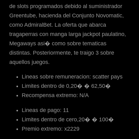
de slots programados debido al suministrador
Greentube, hacienda del Conjunto Novomatic,
como AdmiralBet. La oferta que abarca
tragaperras con manga larga jackpot paulatino,
Megaways asi� como sobre tematicas
distintas. Posteriormente, te traigo 3 sobre
aquellos juegos.
Lineas sobre remuneracion: scatter pays
Limites dentro de 0,20� � 62,50�
Recompensa extremo: N/A
Lineas de pago: 11
Limites dentro de cero,20� � 100�
Premio extremo: x2229