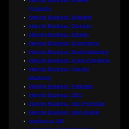
Programs
Internet Business, Blogging
Internet Business, Domains
Internet Business, Ebooks
Internet Business, Ecommerce
Internet Business, Email Marketing
Internet Business, Ezine Publishing
Internet Business, Internet
Marketing
Internet Business, Podcasts
Internet Business, SEO
Internet Business, Site Promotion
Internet Business, Web Design
ivpokrov.ru 150