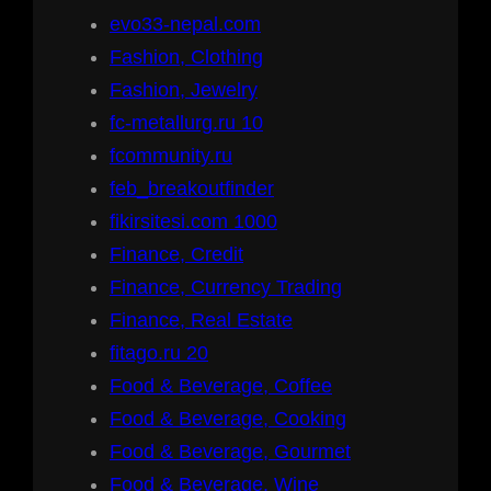
evo33-nepal.com
Fashion, Clothing
Fashion, Jewelry
fc-metallurg.ru 10
fcommunity.ru
feb_breakoutfinder
fikirsitesi.com 1000
Finance, Credit
Finance, Currency Trading
Finance, Real Estate
fitago.ru 20
Food & Beverage, Coffee
Food & Beverage, Cooking
Food & Beverage, Gourmet
Food & Beverage, Wine