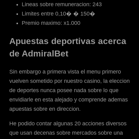
Lineas sobre remuneracion: 243
Limites entre 0,10� � 150�
Premio maximo: x1.000
Apuestas deportivas acerca
de AdmiralBet
Sin embargo a primera vista el menu primero
vuelven sometido por nuestro casino, la eleccion
de deportes nunca posee nada sobre lo que
envidiarle en esta alejado y comprende ademas
apuestas sobre en direccion.
He podido contar algunas 20 acciones diversos
que usan decenas sobre mercados sobre una