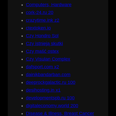
Computers, Hardware
cork-24.ru 20
crazytime.ink z2
ctextoken.io
Czy Hondro Sol
Czy istnieją skutki
Czy maść ostex
Czy Visulan Complex
dafsport.com x2
dainikbandarban.com
deeprockgalactic.ru 100
desihosting.in x1
developmentspb.ru 100
digitaleconomy.world 200
Disease & Illness, Breast Cancer