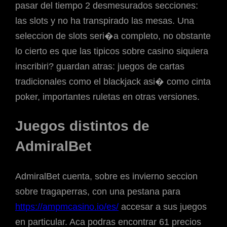
pasar del tiempo 2 desmesurados secciones:
las slots y no ha transpirado las mesas. Una
seleccion de slots seri�a completo, no obstante
lo cierto es que las tipicos sobre casino siquiera
inscribiri? guardan atras: juegos de cartas
tradicionales como el blackjack asi� como cinta
poker, importantes ruletas en otras versiones.
Juegos distintos de
AdmiralBet
AdmiralBet cuenta, sobre es invierno seccion
sobre tragaperras, con una pestana para
https://ampmcasino.io/es/
accesar a sus juegos
en particular. Aca podras encontrar 61 precios