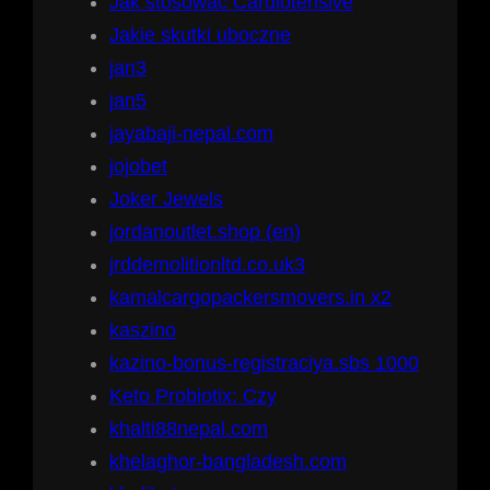
Jak stosować Cardiotensive
Jakie skutki uboczne
jan3
jan5
jayabaji-nepal.com
jojobet
Joker Jewels
jordanoutlet.shop (en)
jrddemolitionltd.co.uk3
kamalcargopackersmovers.in x2
kaszino
kazino-bonus-registraciya.sbs 1000
Keto Probiotix: Czy
khalti88nepal.com
khelaghor-bangladesh.com